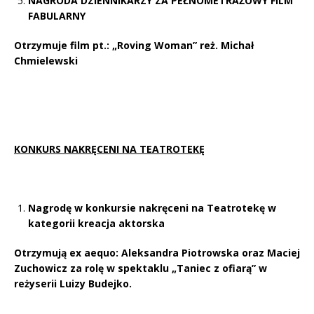
NAGRODA DZIENNIKARZY ZA PEŁNOMETRAŻOWY FILM
FABULARNY
Otrzymuje film pt.: „Roving Woman” reż.
Michał
Chmielewski
KONKURS NAKRĘCENI NA TEATROTEKĘ
Nagrodę
w konkursie nakręceni na Teatrotekę
w
kategorii kreacja aktorska
Otrzymują ex aequo: Aleksandra Piotrowska oraz Maciej
Zuchowicz za rolę w spektaklu „Taniec z ofiarą” w
reżyserii Luizy Budejko.