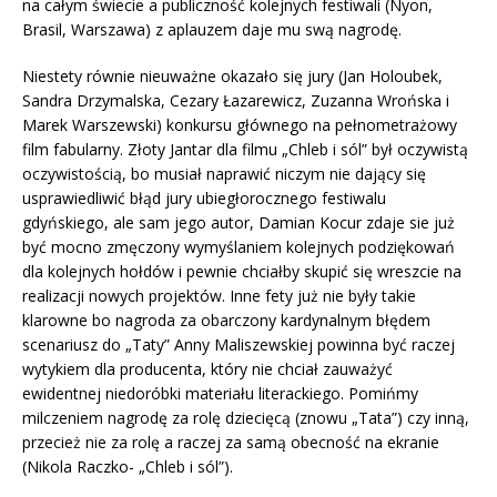
na całym świecie a publiczność kolejnych festiwali (Nyon,
Brasil, Warszawa) z aplauzem daje mu swą nagrodę.
Niestety równie nieuważne okazało się jury (Jan Holoubek,
Sandra Drzymalska, Cezary Łazarewicz, Zuzanna Wrońska i
Marek Warszewski) konkursu głównego na pełnometrażowy
film fabularny. Złoty Jantar dla filmu „Chleb i sól” był oczywistą
oczywistością, bo musiał naprawić niczym nie dający się
usprawiedliwić błąd jury ubiegłorocznego festiwalu
gdyńskiego, ale sam jego autor, Damian Kocur zdaje sie już
być mocno zmęczony wymyślaniem kolejnych podziękowań
dla kolejnych hołdów i pewnie chciałby skupić się wreszcie na
realizacji nowych projektów. Inne fety już nie były takie
klarowne bo nagroda za obarczony kardynalnym błędem
scenariusz do „Taty” Anny Maliszewskiej powinna być raczej
wytykiem dla producenta, który nie chciał zauważyć
ewidentnej niedoróbki materiału literackiego. Pomińmy
milczeniem nagrodę za rolę dziecięcą (znowu „Tata”) czy inną,
przecież nie za rolę a raczej za samą obecność na ekranie
(Nikola Raczko- „Chleb i sól”).