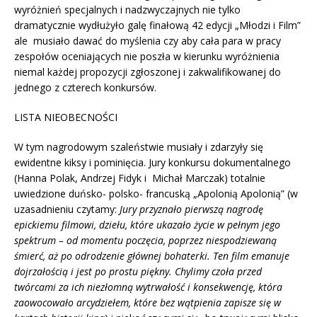
wyróżnień specjalnych i nadzwyczajnych nie tylko
dramatycznie wydłużyło galę finałową 42 edycji „Młodzi i Film”
ale musiało dawać do myślenia czy aby cała para w pracy
zespołów oceniających nie poszła w kierunku wyróżnienia
niemal każdej propozycji zgłoszonej i zakwalifikowanej do
jednego z czterech konkursów.
LISTA NIEOBECNOŚCI
W tym nagrodowym szaleństwie musiały i zdarzyły się
ewidentne kiksy i pominięcia. Jury konkursu dokumentalnego
(Hanna Polak, Andrzej Fidyk i Michał Marczak) totalnie
uwiedzione duńsko- polsko- francuską „Apolonią Apolonią” (w
uzasadnieniu czytamy:
Jury przyznało pierwszą nagrodę
epickiemu filmowi, dziełu, które ukazało życie w pełnym jego
spektrum – od momentu poczęcia, poprzez niespodziewaną
śmierć, aż po odrodzenie głównej bohaterki. Ten film emanuje
dojrzałością i jest po prostu piękny. Chylimy czoła przed
twórcami za ich niezłomną wytrwałość i konsekwencję, która
zaowocowało arcydziełem, które bez wątpienia zapisze się w