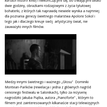
kartach historii kina
) i niekończącymi się, bo trwającymi blisko
dwie godziny, obrazkami rodzajowymi z życia tytułowej
bohaterki, z których tak naprawdę niewiele wynika a najmniej
dla poznania genezy świetnego malarstwa Apolonii Sokol i
tego jak i dlaczego kreuje swój artystyczny świat, nie
zauważyło innych filmów.
Miedzy innymi świetnego i ważnego „Głosu” Dominiki
Montean-Pańków (rewelacja i jedna z głównych nagród
cenionego festiwalu w Salonikach), tylko za reżyserię
nagrodziło Jakuba Piątka, autora „Pianoforte” , którym to
filmem jest zainteresowanych kilkanaście stacji telewizyjnych