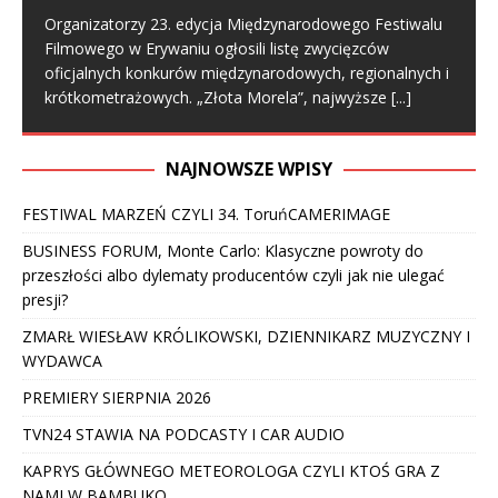
Organizatorzy 23. edycja Międzynarodowego Festiwalu
Filmowego w Erywaniu ogłosili listę zwycięzców
oficjalnych konkurów międzynarodowych, regionalnych i
krótkometrażowych. „Złota Morela”, najwyższe
[...]
NAJNOWSZE WPISY
FESTIWAL MARZEŃ CZYLI 34. ToruńCAMERIMAGE
BUSINESS FORUM, Monte Carlo: Klasyczne powroty do
przeszłości albo dylematy producentów czyli jak nie ulegać
presji?
ZMARŁ WIESŁAW KRÓLIKOWSKI, DZIENNIKARZ MUZYCZNY I
WYDAWCA
PREMIERY SIERPNIA 2026
TVN24 STAWIA NA PODCASTY I CAR AUDIO
KAPRYS GŁÓWNEGO METEOROLOGA CZYLI KTOŚ GRA Z
NAMI W BAMBUKO