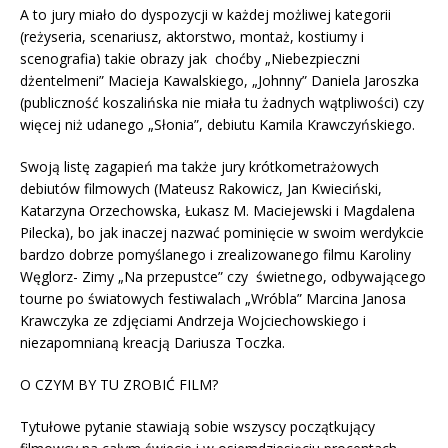
A to jury miało do dyspozycji w każdej możliwej kategorii
(reżyseria, scenariusz, aktorstwo, montaż, kostiumy i
scenografia) takie obrazy jak choćby „Niebezpieczni
dżentelmeni” Macieja Kawalskiego, „Johnny” Daniela Jaroszka
(publiczność koszalińska nie miała tu żadnych wątpliwości) czy
więcej niż udanego „Słonia”, debiutu Kamila Krawczyńskiego.
Swoją listę zagapień ma także jury krótkometrażowych
debiutów filmowych (Mateusz Rakowicz, Jan Kwieciński,
Katarzyna Orzechowska, Łukasz M. Maciejewski i Magdalena
Pilecka), bo jak inaczej nazwać pominięcie w swoim werdykcie
bardzo dobrze pomyślanego i zrealizowanego filmu Karoliny
Węglorz- Zimy „Na przepustce” czy świetnego, odbywającego
tourne po światowych festiwalach „Wróbla” Marcina Janosa
Krawczyka ze zdjęciami Andrzeja Wojciechowskiego i
niezapomnianą kreacją Dariusza Toczka.
O CZYM BY TU ZROBIĆ FILM?
Tytułowe pytanie stawiają sobie wszyscy początkujący