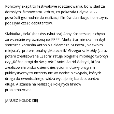
Końcowy akapit to festiwalowe rozczarowania, bo w ślad za
dorosłymi filmowcami, którzy, co pokazała Gdynia 2022
powrócili gromadnie do realizacji filmów dla nikogo i o niczym,
podążyła cześć debiutantów.
Słabiutka „Hela” (bez dystrybutora) Anny Kasperskiej z chyba
za wcześnie wyróżnioną na FPFF, Martą Stalmierską, niezbyt
śmieszna komedia Antonio Galdameza Munoza „Na twoim
miejscu”, pretensjonalny „Matecznik” Grzegorza Mołdy (zaraz
potem zrealizowana „Zadra” ratuje biografię młodego twórcy)
czy „Różne drogi do świętości” Anieli Astrid Gabryel, która
zrealizowała blisko osiemdziesięciominutowy program
publicystyczny to niestety nie wszystkie niewypały, których
droga do ewentualnego widza wydaje się bardzo, bardzo
długa. A szansa na realizację kolejnych filmów
problematyczna.
JANUSZ KOŁODZIEJ