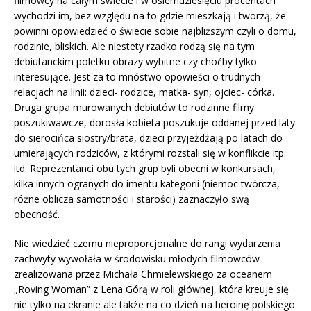
filmowcy na całym świecie i w osiemdziesięciu procentach
wychodzi im, bez względu na to gdzie mieszkają i tworzą, że
powinni opowiedzieć o świecie sobie najbliższym czyli o domu,
rodzinie, bliskich. Ale niestety rzadko rodzą się na tym
debiutanckim poletku obrazy wybitne czy choćby tylko
interesujące. Jest za to mnóstwo opowieści o trudnych
relacjach na linii: dzieci- rodzice, matka- syn, ojciec- córka.
Druga grupa murowanych debiutów to rodzinne filmy
poszukiwawcze, dorosła kobieta poszukuje oddanej przed laty
do sierocińca siostry/brata, dzieci przyjeżdżają po latach do
umierających rodziców, z którymi rozstali się w konflikcie itp.
itd. Reprezentanci obu tych grup byli obecni w konkursach,
kilka innych ogranych do imentu kategorii (niemoc twórcza,
różne oblicza samotności i starości) zaznaczyło swą
obecność.
Nie wiedzieć czemu nieproporcjonalne do rangi wydarzenia
zachwyty wywołała w środowisku młodych filmowców
zrealizowana przez Michała Chmielewskiego za oceanem
„Roving Woman” z Lena Górą w roli głównej, która kreuje się
nie tylko na ekranie ale także na co dzień na heroinę polskiego