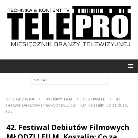
STR. GŁÓWNA
BYLIŚMY TAM
FESTIWALE
42.
Festiwal Debiutów Filmowych MŁODZI I FILM, Koszalin: Co za dużo,
to…
42. Festiwal Debiutów Filmowych
MŁODZI I FILM, Koszalin: Co za