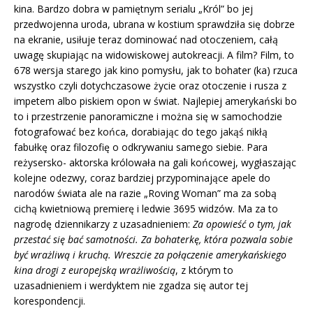
kina. Bardzo dobra w pamiętnym serialu „Król” bo jej
przedwojenna uroda, ubrana w kostium sprawdziła się dobrze
na ekranie, usiłuje teraz dominować nad otoczeniem, całą
uwagę skupiając na widowiskowej autokreacji. A film? Film, to
678 wersja starego jak kino pomysłu, jak to bohater (ka) rzuca
wszystko czyli dotychczasowe życie oraz otoczenie i rusza z
impetem albo piskiem opon w świat. Najlepiej amerykański bo
to i przestrzenie panoramiczne i można się w samochodzie
fotografować bez końca, dorabiając do tego jakąś nikłą
fabułkę oraz filozofię o odkrywaniu samego siebie. Para
reżysersko- aktorska królowała na gali końcowej, wygłaszając
kolejne odezwy, coraz bardziej przypominające apele do
narodów świata ale na razie „Roving Woman” ma za sobą
cichą kwietniową premierę i ledwie 3695 widzów. Ma za to
nagrodę dziennikarzy z uzasadnieniem:
Za opowieść o tym, jak
przestać się bać samotności. Za bohaterkę, która pozwala sobie
być wrażliwą i kruchą. Wreszcie za połączenie amerykańskiego
kina drogi z europejską wrażliwością
, z którym to
uzasadnieniem i werdyktem nie zgadza się autor tej
korespondencji.