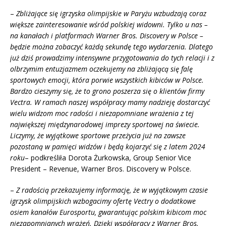
–
Zbliżające się igrzyska olimpijskie w Paryżu wzbudzają coraz
większe zainteresowanie wśród polskiej widowni. Tylko u nas –
na kanałach i platformach Warner Bros. Discovery w Polsce –
będzie można zobaczyć każdą sekundę tego wydarzenia. Dlatego
już dziś prowadzimy intensywne przygotowania do tych relacji i z
olbrzymim entuzjazmem oczekujemy na zbliżającą się falę
sportowych emocji, która porwie wszystkich kibiców w Polsce.
Bardzo cieszymy się, że to grono poszerza się o klientów firmy
Vectra. W ramach naszej współpracy mamy nadzieję dostarczyć
wielu widzom moc radości i niezapomniane wrażenia z tej
największej międzynarodowej imprezy sportowej na świecie.
Liczymy, że wyjątkowe sportowe przeżycia już na zawsze
pozostaną w pamięci widzów i będą kojarzyć się z latem 2024
roku
– podkreśliła Dorota Żurkowska, Group Senior Vice
President – Revenue, Warner Bros. Discovery w Polsce.
–
Z radością przekazujemy informację, że w wyjątkowym czasie
igrzysk olimpijskich wzbogacimy ofertę Vectry o dodatkowe
osiem kanałów Eurosportu, gwarantując polskim kibicom moc
niezapomnianych wrażeń. Dzięki współpracy z Warner Bros.