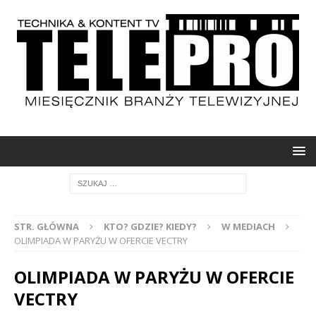
STR. GŁÓWNA
KTO? GDZIE? KIEDY?
W MEDIACH
OLIMPIADA W PARYŻU W OFERCIE VECTRY
OLIMPIADA W PARYŻU W OFERCIE
VECTRY