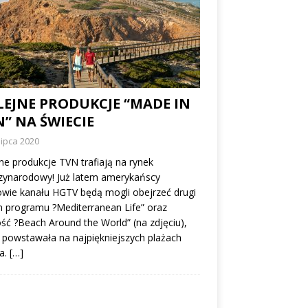
LEJNE PRODUKCJE “MADE IN
” NA ŚWIECIE
lipca 2020
ne produkcje TVN trafiają na rynek
zynarodowy! Już latem amerykańscy
wie kanału HGTV będą mogli obejrzeć drugi
 programu ?Mediterranean Life” oraz
ć ?Beach Around the World” (na zdjęciu),
 powstawała na najpiękniejszych plażach
a.
[…]