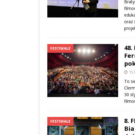
Braty
filmo
eduka
oraz 
proje
48.
FESTIWALE
Fer
pok
15 
To si
Clerm
30 st
film
8. 
FESTIWALE
Bia