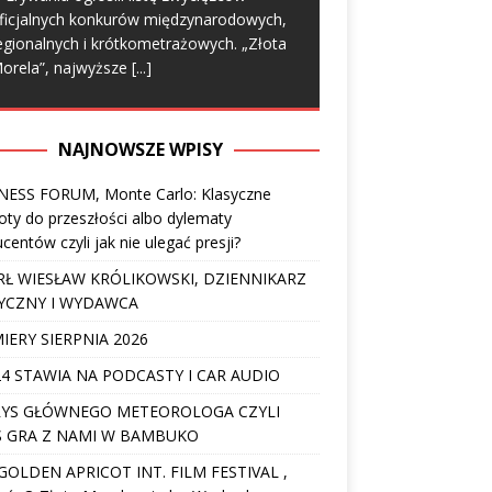
ficjalnych konkurów międzynarodowych,
egionalnych i krótkometrażowych. „Złota
orela”, najwyższe
[...]
NAJNOWSZE WPISY
NESS FORUM, Monte Carlo: Klasyczne
ty do przeszłości albo dylematy
centów czyli jak nie ulegać presji?
Ł WIESŁAW KRÓLIKOWSKI, DZIENNIKARZ
YCZNY I WYDAWCA
IERY SIERPNIA 2026
4 STAWIA NA PODCASTY I CAR AUDIO
YS GŁÓWNEGO METEOROLOGA CZYLI
 GRA Z NAMI W BAMBUKO
I GOLDEN APRICOT INT. FILM FESTIVAL ,