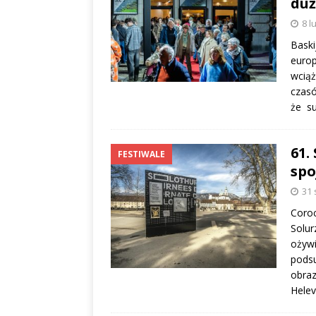
duż
8 l
Baski
europ
wciąż
czasó
że s
61.
FESTIWALE
spo
31 
Coroc
Solur
ożywi
podsu
obraz
Helev