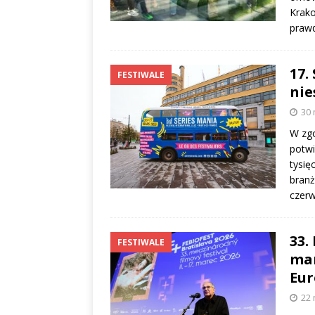
Krako
prawd
17.
FESTIWALE
nie
30 
W zgo
potwi
tysię
branż
czer
33.
FESTIWALE
mam
Eur
22 