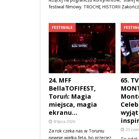
festiwal filmowy. TROCHĘ HISTORII Zakońc
FESTIWALE
FESTIW
24. MFF
65. T
BellaTOFIFEST,
MONT
Toruń: Magia
Monte
miejsca, magia
Cele
ekranu…
wyjąt
inspi
8 lipca 2026
23 cze
Za rok czeka nas w Toruniu
pewnie wielka feta, bo przecież
To cytat