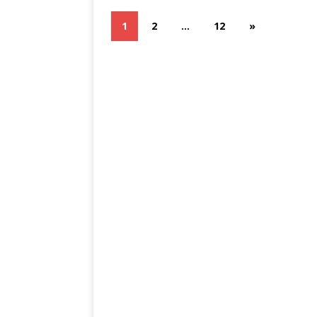
1
2
…
12
»