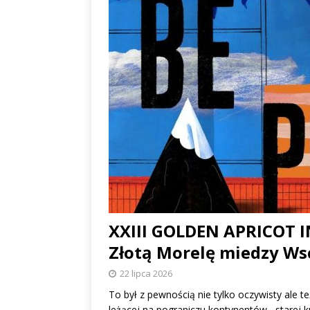
albo dylematy produc
XXIII GOLDEN APRICOT IN
Złotą Morelę miedzy W
22 lipca 2026
To był z pewnością nie tylko oczywisty ale 
leżącej na pograniczu kontynentów, starej ku