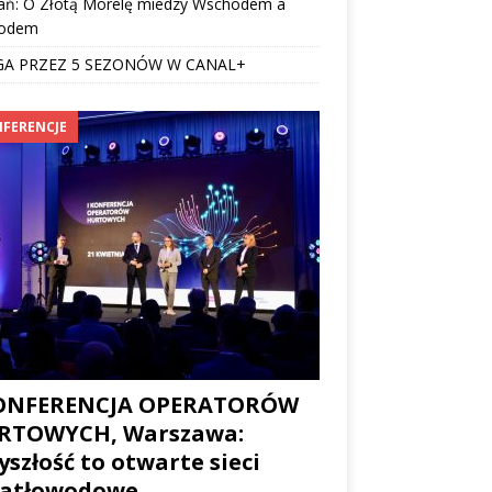
ań: O Złotą Morelę miedzy Wschodem a
odem
GA PRZEZ 5 SEZONÓW W CANAL+
FERENCJE
KONFERENCJA OPERATORÓW
RTOWYCH, Warszawa:
yszłość to otwarte sieci
iatłowodowe