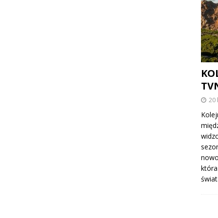
KO
TVN
20 
Kolej
międ
widzo
sezon
nowoś
która
świat