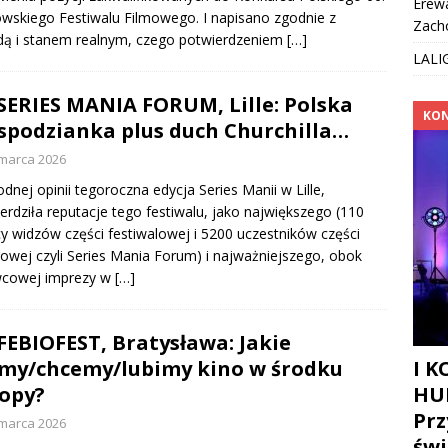
Erew
wskiego Festiwalu Filmowego. I napisano zgodnie z
Zach
ą i stanem realnym, czego potwierdzeniem
[…]
LALI
 SERIES MANIA FORUM, Lille: Polska
KON
spodzianka plus duch Churchilla…
marca 2026
dnej opinii tegoroczna edycja Series Manii w Lille,
erdziła reputacje tego festiwalu, jako największego (110
cy widzów części festiwalowej i 5200 uczestników części
owej czyli Series Mania Forum) i najważniejszego, obok
wcowej imprezy w
[…]
 FEBIOFEST, Bratysława: Jakie
y/chcemy/lubimy kino w środku
I 
opy?
HU
Prz
marca 2026
św