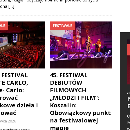
zona
[…]
ALE
FESTIWALE
V FESTIVAL
45. FESTIWAL
E CARLO,
DEBIUTÓW
- Carlo:
FILMOWYCH
brować
„MŁODZI I FILM”:
kowe dzieła i
Koszalin:
rować
Obowiązkowy punkt
O
na festiwalowej
rwca 2026
M
mapie
w
 z otwierającego