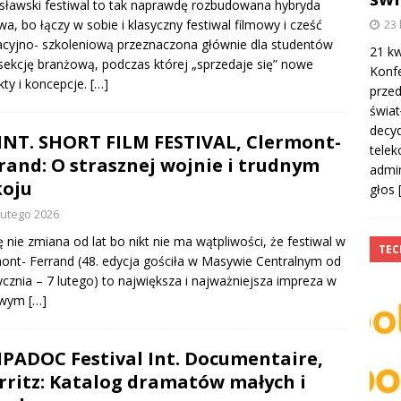
sławski festiwal to tak naprawdę rozbudowana hybryda
wa, bo łączy w sobie i klasyczny festiwal filmowy i cześć
23 
cyjno- szkoleniową przeznaczona głównie dla studentów
21 kw
sekcję branżową, podczas której „sprzedaje się” nowe
Konf
kty i koncepcje.
[…]
przed
świa
decyd
 INT. SHORT FILM FESTIVAL, Clermont-
telek
rand: O strasznej wojnie i trudnym
admin
oju
głos
lutego 2026
ę nie zmiana od lat bo nikt nie ma wątpliwości, że festiwal w
TE
ont- Ferrand (48. edycja gościła w Masywie Centralnym od
ycznia – 7 lutego) to największa i najważniejsza impreza w
owym
[…]
FIPADOC Festival Int. Documentaire,
rritz: Katalog dramatów małych i