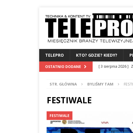
TELEPRO
KTO? GDZIE? KIEDY?
P
[ 3 sierpnia 2026 ]
Z
OSTATNIO DODANE
WYDAWCA
PERSO
STR. GŁÓWNA
BYLIŚMY TAM
FEST
[ 31 lipca 2026 ]
PRE
[ 27 lipca 2026 ]
TV
FESTIWALE
[ 24 lipca 2026 ]
KA
FESTIWALE
BAMBUKO
PO 3 
[ 4 sierpnia 2026 ]
B