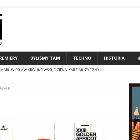
REMIERY
BYLIŚMY TAM
TECHNO
HISTORIA
MARŁ WIESŁAW KRÓLIKOWSKI, DZIENNIKARZ MUZYCZNY I
NALIA
IWALE
MIERY SIERPNIA 2026
KALENDARIUM
N24 STAWIA NA PODCASTY I CAR AUDIO
TECHNO
PRYS GŁÓWNEGO METEOROLOGA CZYLI KTOŚ GRA Z NAMI W
STRONIE EKRANU
USINESS FORUM, Monte Carlo: Klasyczne powroty do przeszłości