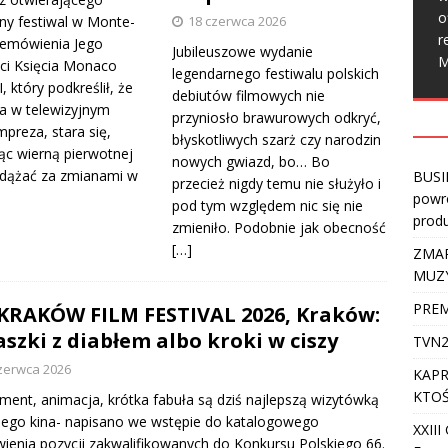
o
ny festiwal w Monte-
18 czerwca 2026
r
zemówienia Jego
Jubileuszowe wydanie
M
i Księcia Monaco
legendarnego festiwalu polskich
I, który podkreślił, że
debiutów filmowych nie
a w telewizyjnym
przyniosło brawurowych odkryć,
mpreza, stara się,
błyskotliwych szarż czy narodzin
ąc wierną pierwotnej
nowych gwiazd, bo… Bo
adążać za zmianami w
BUSI
przecież nigdy temu nie służyło i
powro
pod tym względem nic się nie
produ
zmieniło. Podobnie jak obecność
[…]
ZMAR
MUZ
PREM
 KRAKÓW FILM FESTIVAL 2026, Kraków:
aszki z diabłem albo kroki w ciszy
TVN2
zerwca 2026
KAPR
KTOŚ
ent, animacja, krótka fabuła są dziś najlepszą wizytówką
iego kina- napisano we wstępie do katalogowego
XXII
enia pozycji zakwalifikowanych do Konkursu Polskiego 66.