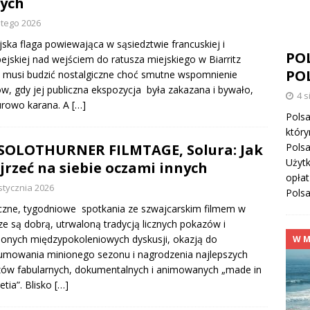
ych
utego 2026
jska flaga powiewająca w sąsiedztwie francuskiej i
POL
ejskiej nad wejściem do ratusza miejskiego w Biarritz
PO
 musi budzić nostalgiczne choć smutne wspomnienie
w, gdy jej publiczna ekspozycja była zakazana i bywało,
4 s
urowo karana. A
[…]
Polsa
który
 SOLOTHURNER FILMTAGE, Solura: Jak
Polsa
Użytk
jrzeć na siebie oczami innych
opłat
stycznia 2026
Polsa
zne, tygodniowe spotkania ze szwajcarskim filmem w
ze są dobrą, utrwaloną tradycją licznych pokazów i
onych międzypokoleniowych dyskusji, okazją do
W M
mowania minionego sezonu i nagrodzenia najlepszych
ów fabularnych, dokumentalnych i animowanych „made in
etia”. Blisko
[…]