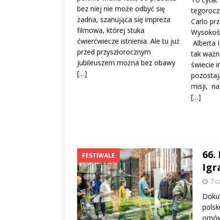
bez niej nie może odbyć się
tegorocz
żadna, szanująca się impreza
Carlo pr
filmowa, której stuka
Wysokośc
ćwierćwiecze istnienia. Ale tu już
Alberta I
przed przyszłorocznym
tak ważn
jubileuszem można bez obawy
świecie i
[…]
pozostaj
misji, n
[…]
66.
FESTIWALE
Igr
7 c
Dokum
polsk
omówi