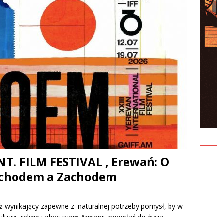
entów czyli jak nie ulegać presji?
KONFERENCJE
T. FILM FESTIVAL , Erewań: O
schodem a Zachodem
też wynikający zapewne z naturalnej potrzeby pomysł, by w
lturą, religią i obyczajem Armenii, powołać do życia