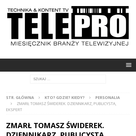
STR. GŁÓWNA
KTO? GDZIE? KIEDY?
PERSONALIA
ZMARŁ TOMASZ ŚWIDEREK. DZIENNIKARZ, PUBLICYSTA,
EKSPERT
ZMARŁ TOMASZ ŚWIDEREK.
DZIENNIKARZ, PUBLICYSTA,