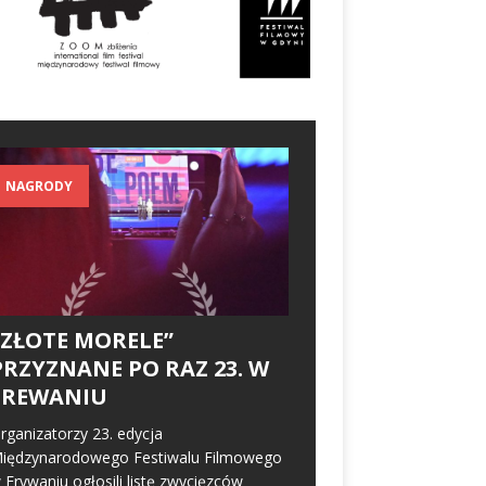
NAGRODY
„ZŁOTE MORELE”
PRZYZNANE PO RAZ 23. W
EREWANIU
rganizatorzy 23. edycja
iędzynarodowego Festiwalu Filmowego
 Erywaniu ogłosili listę zwycięzców