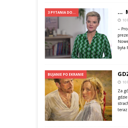
… M
3 PYTANIA DO...
10 
– Pro
preze
Nowe 
była 
GDZ
BUJANIE PO EKRANIE
10 
Za gó
gdzie
strac
teraz