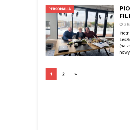
PI
PERSONALIA
FI
3 l
Piotr
Leszk
(na z
nowyc
1
2
»