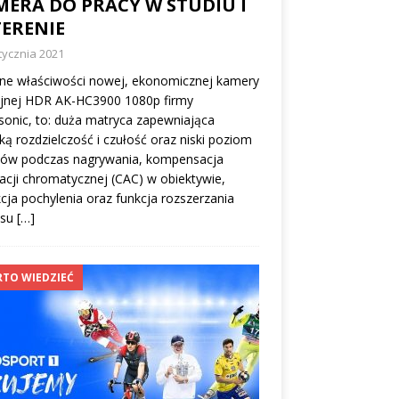
MERA DO PRACY W STUDIU I
TERENIE
tycznia 2021
ne właściwości nowej, ekonomicznej kamery
yjnej HDR AK-HC3900 1080p firmy
onic, to: duża matryca zapewniająca
ą rozdzielczość i czułość oraz niski poziom
ów podczas nagrywania, kompensacja
acji chromatycznej (CAC) w obiektywie,
cja pochylenia oraz funkcja rozszerzania
esu
[…]
TO WIEDZIEĆ