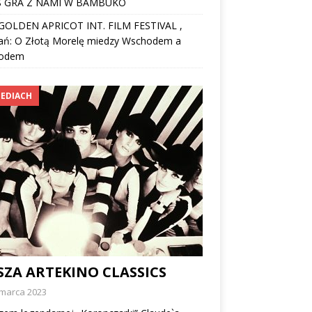
 GRA Z NAMI W BAMBUKO
I GOLDEN APRICOT INT. FILM FESTIVAL ,
ań: O Złotą Morelę miedzy Wschodem a
odem
EDIACH
SZA ARTEKINO CLASSICS
 marca 2023