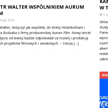
KA
OTR WALTER WSPÓLNIKIEM AURUM
W 
LM
5 s
utego 2024
Głów
stud
 Walter, dołączył jak wspólnik, do Anety Hickinbotham i
Panas
a Bodzaka z firmy producenckiej Aurum Film. Nowy tercet
wysok
djęciu od lewej) będzie odpowiadał za rozwój i produkcję
szum
h projektów filmowych i serialowych. – Cieszę
[…]
aberr
reduk
zakr
WAR