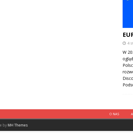
EU
4 s
W 202
oglą
Polsc
rozwó
Disco
Pods
O NAS
me by
MH Themes