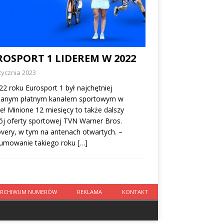
ROSPORT 1 LIDEREM W 2022
tycznia 2023
2 roku Eurosport 1 był najchętniej
danym płatnym kanałem sportowym w
e! Minione 12 miesięcy to także dalszy
j oferty sportowej TVN Warner Bros.
very, w tym na antenach otwartych. –
umowanie takiego roku
[…]
ARCHIWUM NUMERÓW
REKLAMA
KONTAKT