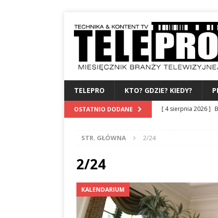
TELEPRO
KTO? GDZIE? KIEDY?
P
[ 3 sierpnia 2026 ]
Z
OSTATNIO DODANE
WYDAWCA
PERSO
STR. GŁÓWNA
2/24
[ 31 lipca 2026 ]
PRE
[ 27 lipca 2026 ]
TV
2/24
[ 6 sierpnia 2026 ]
F
KALENDARIUM
[ 4 sierpnia 2026 ]
B
albo dylematy produc