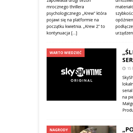
zapowiada drugi sezon
umożliwi
mrocznego thrillera
materiał
psychologicznego „Krew” która
szybkości
pojawi się na platformie na
opóźnien
początku kwietnia. „Krew 2” to
podłącze
kontynuacja
[…]
urządzen
„Ś
WARTO WIEDZIEĆ
SE
15 
SkySh
lokal
seria
na pi
Małgo
Produ
„P
NAGRODY