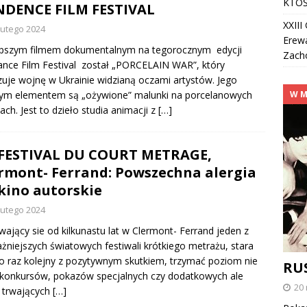
KTOŚ
DENCE FILM FESTIVAL
XXII
lutego 2024
Erew
epszym filmem dokumentalnym na tegorocznym edycji
Zach
nce Film Festival został „PORCELAIN WAR”, który
uje wojnę w Ukrainie widzianą oczami artystów. Jego
ym elementem są „ożywione” malunki na porcelanowych
W M
kach. Jest to dzieło studia animacji z
[…]
 FESTIVAL DU COURT METRAGE,
rmont- Ferrand: Powszechna alergia
kino autorskie
lutego 2024
ający sie od kilkunastu lat w Clermont- Ferrand jeden z
żniejszych światowych festiwali krótkiego metrażu, stara
po raz kolejny z pozytywnym skutkiem, trzymać poziom nie
RU
 konkursów, pokazów specjalnych czy dodatkowych ale
20
 trwających
[…]