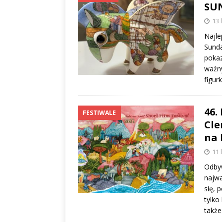
SUN
13 
Najl
Sunda
pokaz
ważn
figur
46.
FESTIWALE
Cle
na 
11 
Odbyw
najwa
się, 
tylko
także