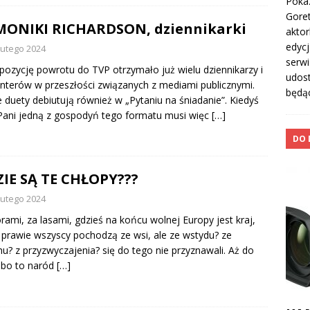
Pokaz
Goret
ONIKI RICHARDSON, dziennikarki
aktor
edycj
lutego 2024
serwi
pozycję powrotu do TVP otrzymało już wielu dziennikarzy i
udost
nterów w przeszłości związanych z mediami publicznymi.
będą
duety debiutują również w „Pytaniu na śniadanie”. Kiedyś
Pani jedną z gospodyń tego formatu musi więc
[…]
DO 
IE SĄ TE CHŁOPY???
lutego 2024
rami, za lasami, gdzieś na końcu wolnej Europy jest kraj,
 prawie wszyscy pochodzą ze wsi, ale ze wstydu? ze
hu? z przyzwyczajenia? się do tego nie przyznawali. Aż do
 bo to naród
[…]