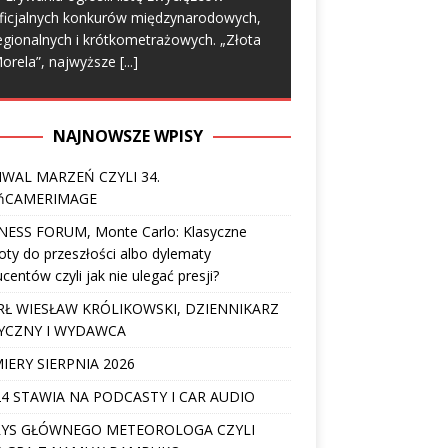
ficjalnych konkurów międzynarodowych,
egionalnych i krótkometrażowych. „Złota
orela”, najwyższe
[...]
NAJNOWSZE WPISY
IWAL MARZEŃ CZYLI 34.
ńCAMERIMAGE
NESS FORUM, Monte Carlo: Klasyczne
ty do przeszłości albo dylematy
centów czyli jak nie ulegać presji?
Ł WIESŁAW KRÓLIKOWSKI, DZIENNIKARZ
YCZNY I WYDAWCA
IERY SIERPNIA 2026
4 STAWIA NA PODCASTY I CAR AUDIO
YS GŁÓWNEGO METEOROLOGA CZYLI