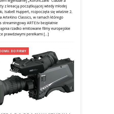
em legendarnej „Koronczarki” Claude`a
ty z kreacją początkującej wtedy młodej
ki, Isabell Huppert, rozpoczęła się właśnie 2.
a ArteKino Classics, w ramach którego
s streamingowy ARTE.tv bezpłatnie
ępnia rzadko emitowane filmy europejskie
ce prawdziwymi perełkami
[…]
DOMU. DO FIRMY