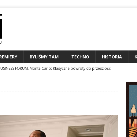
REMIERY
BYLIŚMY TAM
TECHNO
HISTORIA
MARŁ WIESŁAW KRÓLIKOWSKI, DZIENNIKARZ MUZYCZNY I
NALIA
MIERY SIERPNIA 2026
KALENDARIUM
N24 STAWIA NA PODCASTY I CAR AUDIO
TECHNO
ESTIWAL MARZEŃ CZYLI 34. ToruńCAMERIMAGE
ZAPROSZENIE
USINESS FORUM, Monte Carlo: Klasyczne powroty do przeszłości
entów czyli jak nie ulegać presji?
KONFERENCJE