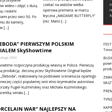
a przesyłanie
o
czekać na widzów wielka
ów wideo i zdjęć z dużą
r
operowa premiera: w marcu
ą i niskimi
M
liryczna „MADAME BUTTERFLY”
iami przez sieci 5G. Po
(reż. Mario
[…]
niu do kamery,
ie
[…]
LEBODA” PIERWSZYM POLSKIM
FEST
RIALEM SkyShowtime
Toru
lutego 2024
BUSI
powro
owtime rozpoczyna produkcję własną w Polsce. Pierwszą
produ
ną produkcją zleconą przez SkyShowtime Original będzie
l „Śleboda”, realizowany na podstawie scenariusza opartego
ZMAR
erwszej części popularnej serii etno-kryminałów autorstwa
MUZ
rzaty Fugiel-Kuźmińskiej oraz Michała Kuźmińskiego.
PREM
centką serialu
[…]
TVN2
KAPR
ORCELAIN WAR” NAJLEPSZY NA