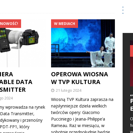
 NOWOŚĆ!
W MEDIACH
IERA
OPEROWA WIOSNA
ABLE DATA
W TVP KULTURA
SMITTER
21 lutego 2024
go 2024
Wiosną TVP Kultura zaprasza na
najsłynniejsze dzieła wielkich
ny wprowadza na rynek
twórców opery: Giacomo
 Data Transmitter,
O
Pucciniego i Jeana-Philippe’a
dykowany i przenośny
M
Rameau. Raz w miesiącu, w
 PDT-FP1, który
w
sobotnie przedpołudnie będzie