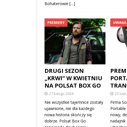
Bohaterowie
[…]
PREMIERY
UWAGA
DRUGI SEZON
PREM
„KRWI” W KWIETNIU
PORT
NA POLSAT BOX GO
TRAN
27 lutego 2024
23 lute
Nie wszystkie tajemnice zostały
Firma So
ujawnione, nie dla każdego
Portable
nowa historia skończy się
nowy, de
dobrze. Polsat Box Go
nadajnik