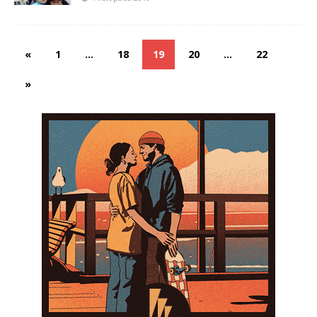
«
1
…
18
19
20
…
22
»