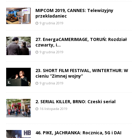
MIPCOM 2019, CANNES: Telewizyjny
przekładaniec
9 grudnia 2019
27. EnergaCAMERIMAGE, TORUŃ: Rozdział
czwarty, i…
9 grudnia 2019
23. SHORT FILM FESTIVAL, WINTERTHUR: W
cieniu “Zimnej wojny”
9 grudnia 2019
2. SERIAL KILLER, BRNO: Czeski serial
16 listopada 2019
46. PIKE, JACHRANKA: Rocznica, 5G i DAI