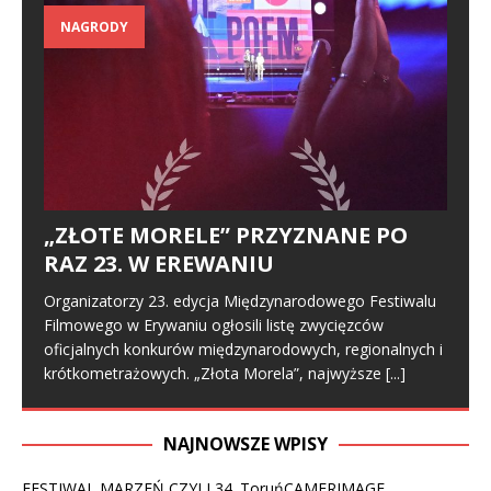
NAGRODY
„ZŁOTE MORELE” PRZYZNANE PO
RAZ 23. W EREWANIU
Organizatorzy 23. edycja Międzynarodowego Festiwalu
Filmowego w Erywaniu ogłosili listę zwycięzców
oficjalnych konkurów międzynarodowych, regionalnych i
krótkometrażowych. „Złota Morela”, najwyższe
[...]
NAJNOWSZE WPISY
FESTIWAL MARZEŃ CZYLI 34. ToruńCAMERIMAGE