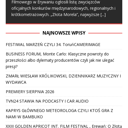
Filmowego w Erywaniu ogłosili listę zwycięzców
oficjalnych konkurów międzynarodowych, regionalnych i
krótkometrażowych. „Złota Morela”, najwyższe
[...]
NAJNOWSZE WPISY
FESTIWAL MARZEŃ CZYLI 34. ToruńCAMERIMAGE
BUSINESS FORUM, Monte Carlo: Klasyczne powroty do
przeszłości albo dylematy producentów czyli jak nie ulegać
presji?
ZMARŁ WIESŁAW KRÓLIKOWSKI, DZIENNIKARZ MUZYCZNY I
WYDAWCA
PREMIERY SIERPNIA 2026
TVN24 STAWIA NA PODCASTY I CAR AUDIO
KAPRYS GŁÓWNEGO METEOROLOGA CZYLI KTOŚ GRA Z
NAMI W BAMBUKO
XXIII GOLDEN APRICOT INT. FILM FESTIVAL , Erewań: O Złotą