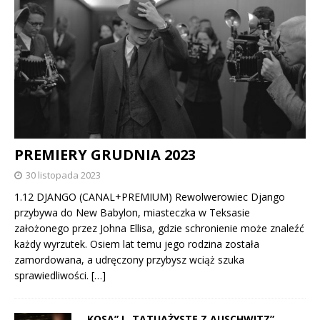
PREMIERY GRUDNIA 2023
30 listopada 2023
1.12 DJANGO (CANAL+PREMIUM) Rewolwerowiec Django
przybywa do New Babylon, miasteczka w Teksasie
założonego przez Johna Ellisa, gdzie schronienie może znaleźć
każdy wyrzutek. Osiem lat temu jego rodzina została
zamordowana, a udręczony przybysz wciąż szuka
sprawiedliwości.
[…]
„KOSA” I „TATUAŻYSTĘ Z AUSCHWITZ”