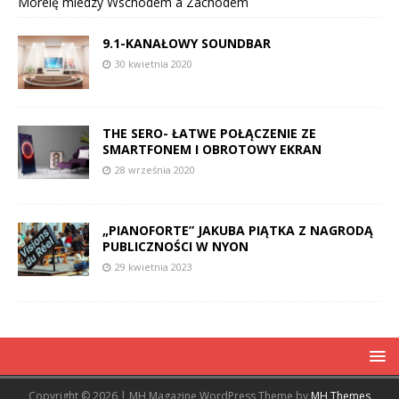
Morelę miedzy Wschodem a Zachodem
9.1-KANAŁOWY SOUNDBAR
30 kwietnia 2020
THE SERO- ŁATWE POŁĄCZENIE ZE
SMARTFONEM I OBROTOWY EKRAN
28 września 2020
„PIANOFORTE” JAKUBA PIĄTKA Z NAGRODĄ
PUBLICZNOŚCI W NYON
29 kwietnia 2023
Copyright © 2026 | MH Magazine WordPress Theme by
MH Themes