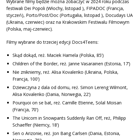
Wybrane filmy będzie można zobaczyć w 2024 roku podczas
festiwali Dei Popoli (Włochy, listopad ), FIPADOC (Francja,
styczeń), Porto/Post/Doc (Portugalia, listopad ), Docudays UA
(Ukraina, czerwiec) oraz na Krakowskim Festiwalu Filmowym
(Polska, maj-czerwiec).
Filmy wybrane do trzeciej edycji Docs4Teens:
Skąd dokąd, reż. Maciek Hamela (Polska, 85’)
Children of the Border, reż. Janne Vasarainen (Estonia, 17’)
Nie znikniemy, reż. Alisa Kovalenko (Ukraina, Polska,
Francja, 100’)
Dziewczyna z dala od domu, reż. Simon Lereng Wilmont,
Alisa Kovalenko (Dania, Norwegia, 22’)
Pourquoi on se bat, reż. Camille Etienne, Solal Moisan
(Francja, 70’)
The Unicorn in Snowpants Suddenly Ran Off, reż, Philipp
Schaeffer (Niemcy, 18’)
Sen o Arizonie, reż. Jon Bang Carlsen (Dania, Estonia,