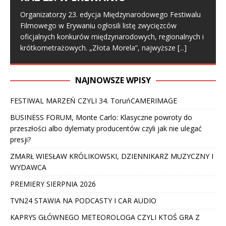
Organizatorzy 23. edycja Międzynarodowego Festiwalu
Filmowego w Erywaniu ogłosili listę zwycięzców
oficjalnych konkurów międzynarodowych, regionalnych i
krótkometrażowych. „Złota Morela”, najwyższe
[...]
NAJNOWSZE WPISY
FESTIWAL MARZEŃ CZYLI 34. ToruńCAMERIMAGE
BUSINESS FORUM, Monte Carlo: Klasyczne powroty do
przeszłości albo dylematy producentów czyli jak nie ulegać
presji?
ZMARŁ WIESŁAW KRÓLIKOWSKI, DZIENNIKARZ MUZYCZNY I
WYDAWCA
PREMIERY SIERPNIA 2026
TVN24 STAWIA NA PODCASTY I CAR AUDIO
KAPRYS GŁÓWNEGO METEOROLOGA CZYLI KTOŚ GRA Z