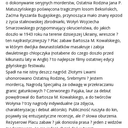
o dokonywanie seryjnych morderstw, Ostatnia Rodzina Jana P.
Matuszyńskiego poświęcona tragicznym losom Beksińskich,
Zaćma Ryszarda Bugajskiego, przynosząca mało znany epizod
z życia stalinowskiej zbrodniarki, Wołyń Wojciecha
Smarzowskiego przypominający okrucieństwa, do jakich
doszło w 1943 roku na terenie dzisiejszej Ukrainy, wreszcie ?
ten najdrastyczniejszy ? Plac zabaw Bartosza M. Kowalskiego,
w którym dwójka dwunastolatków masakruje i zabija
dwuletniego chłopczyka (notabene do czego doszło przed
kilkunastu laty w Anglii) ? to najlepsze filmy ostatniej edycji
gdyńskiego festiwalu.
Spadł na nie istny deszcz nagród: Złotymi Lwami
uhonorowano Ostatnią Rodzinę, Srebrnymi ? Jestem
mordercą, Nagrodą Specjalną za odwagę w przekraczaniu
granic gatunkowych ? Czerwonego Pająka, laur za debiut
powędrował do Bartosza M. Kowalskiego, a do twórców
Wołynia ? trzy nagrody indywidualne (za zdjęcia,
charakteryzację i debiut aktorski). Publiczność ruszyła do kin,
pojawiły się entuzjastyczne recenzje, ale i? słowa oburzenia.
Reżyserowi Placu zabaw ? jak doniosła prasa ? jeden z widzów