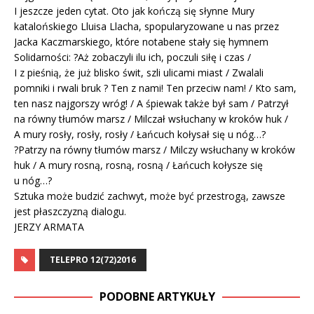
I jeszcze jeden cytat. Oto jak kończą się słynne Mury
katalońskiego Lluisa Llacha, spopularyzowane u nas przez
Jacka Kaczmarskiego, które notabene stały się hymnem
Solidarności: ?Aż zobaczyli ilu ich, poczuli siłę i czas /
I z pieśnią, że już blisko świt, szli ulicami miast / Zwalali
pomniki i rwali bruk ? Ten z nami! Ten przeciw nam! / Kto sam,
ten nasz najgorszy wróg! / A śpiewak także był sam / Patrzył
na równy tłumów marsz / Milczał wsłuchany w kroków huk /
A mury rosły, rosły, rosły / Łańcuch kołysał się u nóg…?
?Patrzy na równy tłumów marsz / Milczy wsłuchany w kroków
huk / A mury rosną, rosną, rosną / Łańcuch kołysze się
u nóg…?
Sztuka może budzić zachwyt, może być przestrogą, zawsze
jest płaszczyzną dialogu.
JERZY ARMATA
TELEPRO 12(72)2016
PODOBNE ARTYKUŁY