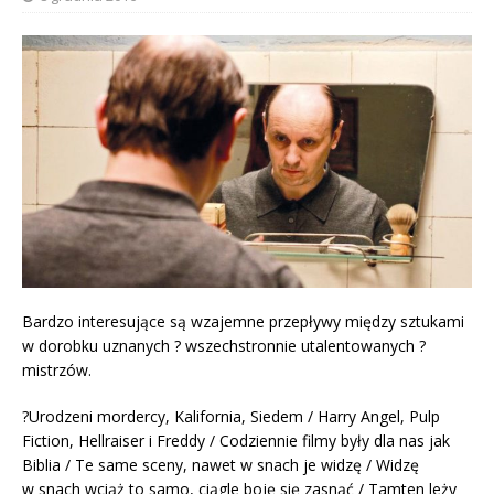
Bardzo interesujące są wzajemne przepływy między sztukami
w dorobku uznanych ? wszechstronnie utalentowanych ?
mistrzów.
?Urodzeni mordercy, Kalifornia, Siedem / Harry Angel, Pulp
Fiction, Hellraiser i Freddy / Codziennie filmy były dla nas jak
Biblia / Te same sceny, nawet w snach je widzę / Widzę
w snach wciąż to samo, ciągle boję się zasnąć / Tamten leży