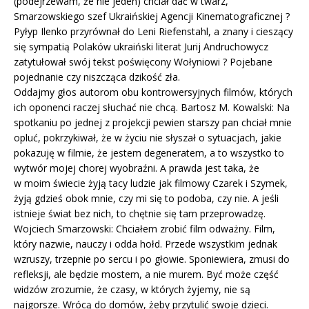
(podejrzewam, że nie jeden) chciał dać w twarz,
Smarzowskiego szef Ukraińskiej Agencji Kinematograficznej ?
Pyłyp Ilenko przyrównał do Leni Riefenstahl, a znany i cieszący
się sympatią Polaków ukraiński literat Jurij Andruchowycz
zatytułował swój tekst poświęcony Wołyniowi ? Pojebane
pojednanie czy niszcząca dzikość zła.
Oddajmy głos autorom obu kontrowersyjnych filmów, których
ich oponenci raczej słuchać nie chcą. Bartosz M. Kowalski: Na
spotkaniu po jednej z projekcji pewien starszy pan chciał mnie
opluć, pokrzykiwał, że w życiu nie słyszał o sytuacjach, jakie
pokazuję w filmie, że jestem degeneratem, a to wszystko to
wytwór mojej chorej wyobraźni. A prawda jest taka, że
w moim świecie żyją tacy ludzie jak filmowy Czarek i Szymek,
żyją gdzieś obok mnie, czy mi się to podoba, czy nie. A jeśli
istnieje świat bez nich, to chętnie się tam przeprowadzę.
Wojciech Smarzowski: Chciałem zrobić film odważny. Film,
który nazwie, nauczy i odda hołd. Przede wszystkim jednak
wzruszy, trzepnie po sercu i po głowie. Sponiewiera, zmusi do
refleksji, ale będzie mostem, a nie murem. Być może część
widzów zrozumie, że czasy, w których żyjemy, nie są
najgorsze. Wrócą do domów, żeby przytulić swoje dzieci.