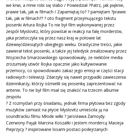
we krwi, a mnie robi się słabo / Powiedział ?Patrz, jak pięknie,
prawie tak, jak w filmach / Zapamiętaj to? ? pamiętam ?prawie
tak, jak w filmach?? ? oto fragment przejmującego tekstu
piosenki Artura Rojka To nie był film wykonywanej przez
zespół Myslovitz, który powstał w reakcji na falę morderstw,
jaka przetoczyła się przez nasz kraj w połowie lat
dziewięćdziesiątych ubiegłego wieku. Drastyczne treści, jakie
zawierał tekst piosenki, a także jej teledysk zrealizowany przez
Wojciecha Smarzowskiego spowodowały, że niektóre media
zrozumiały utwór Rojka opacznie jako kultywowanie
przemocy, co spowodowało zakaz jego emisji w części stacji
radiowych i telewizji. Zdarzyły się nawet przypadki zawieszenia
dziennikarzy, którzy ośmielili się piosenkę zaprezentować na
antenie. To nie był film miał się znaleźć na trzecim albumie
zespołu
? Z rozmyślań przy śniadaniu, jednak firma płytowa bez zgody
muzyków zamiast na płycie Myslovitz umieściła ją na
soundtracku filmu Młode wilki ? Jarosława Żamojdy.
Czerwony Pająk Marcina Koszałki i Jestem mordercą Macieja
Pieprzycy ? inspirowane losami postaci podejrzanych