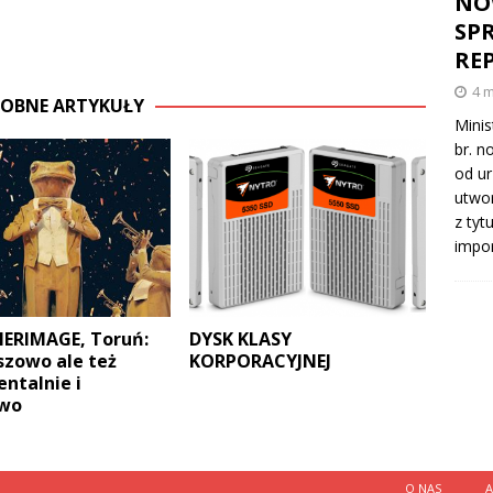
NO
SP
RE
4 
OBNE ARTYKUŁY
Minis
br. n
od ur
utwor
z tyt
impo
MERIMAGE, Toruń:
DYSK KLASY
szowo ale też
KORPORACYJNEJ
ntalnie i
owo
O NAS