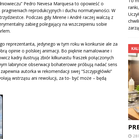
To mo
edniowieczu” Pedro Nevesa Marquesa to opowieść o
ranki
, pragnieniach reprodukcyjnych i duchu normatywności. W
Uczył
zydziestce. Podczas gdy Mirene i André raczej walczą z
chwil
erymentalny zabieg polegający na wszczepieniu sobie
zarz
arlem.
o reprezentanta, jedynego w tym roku w konkursie ale za
KAL
brą opinie o polskiej animacji. Bo pięknie namalowane i
cz kadry ilustrują zbiór kilkunastu fraszek połączonych
ym labiryncie obserwacji bohaterowie próbują nadać sens
k zapewnia autorka w rekomendacji swej “Szczypigłówki”
łają wstrząsu ani rewolucji, za to- być może – będą
PR
28 