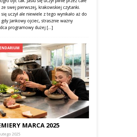
gło być tak. Jasiu się uczył pilnie przez całe
, ze swej pierwszej, krakowskiej czytanki.
 się uczył ale niewiele z tego wynikało aż do
i gdy Jankowy ojciec, strasznie ważny
ądca programowy dużej
[…]
ENDARIUM
EMIERY MARCA 2025
lutego 2025