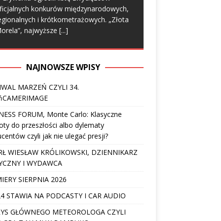
ficjalnych konkurów międzynarodowych,
egionalnych i krótkometrażowych. „Złota
orela”, najwyższe
[...]
NAJNOWSZE WPISY
IWAL MARZEŃ CZYLI 34.
ńCAMERIMAGE
NESS FORUM, Monte Carlo: Klasyczne
ty do przeszłości albo dylematy
centów czyli jak nie ulegać presji?
Ł WIESŁAW KRÓLIKOWSKI, DZIENNIKARZ
YCZNY I WYDAWCA
IERY SIERPNIA 2026
4 STAWIA NA PODCASTY I CAR AUDIO
YS GŁÓWNEGO METEOROLOGA CZYLI