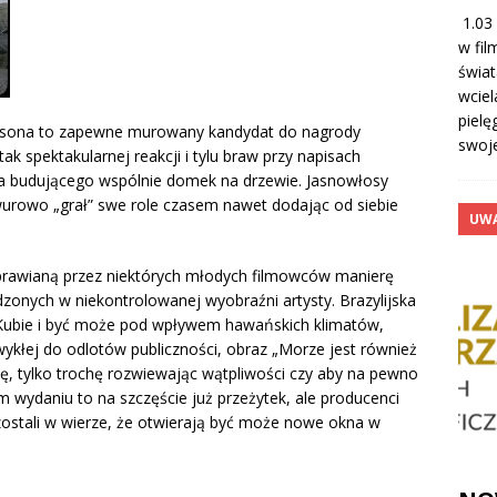
1.03 
w fil
świat
wciel
pielę
masona to zapewne murowany kandydat do nagrody
swoj
tak spektakularnej reakcji i tylu braw przy napisach
a budującego wspólnie domek na drzewie. Jasnowłosy
rawurowo „grał” swe role czasem nawet dodając od siebie
UWA
 uprawianą przez niektórych młodych filmowców manierę
zonych w niekontrolowanej wyobraźni artysty. Brazylijska
 Kubie i być może pod wpływem hawańskich klimatów,
kłej do odlotów publiczności, obraz „Morze jest również
ułę, tylko trochę rozwiewając wątpliwości czy aby na pewno
m wydaniu to na szczęście już przeżytek, ale producenci
ostali w wierze, że otwierają być może nowe okna w