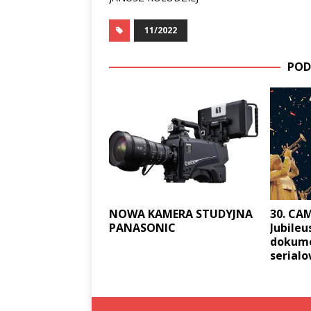
11/2022
POD
NOWA KAMERA STUDYJNA
30. CA
PANASONIC
Jubileu
dokume
serial