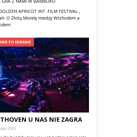
 GRA Z NAMI W BAMBUKO
I GOLDEN APRICOT INT. FILM FESTIVAL ,
ań: O Złotą Morelę miedzy Wschodem a
odem
ANIE PO EKRANIE
ETHOVEN U NAS NIE ZAGRA
maja 2023