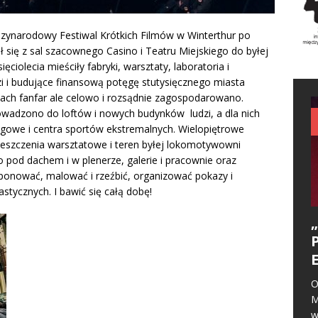
zynarodowy Festiwal Krótkich Filmów w Winterthur po
sł się z sal szacownego Casino i Teatru Miejskiego do byłej
ięciolecia mieściły fabryki, warsztaty, laboratoria i
i i budujące finansową potęgę stutysięcznego miasta
kach fanfar ale celowo i rozsądnie zagospodarowano.
wadzono do loftów i nowych budynków ludzi, a dla nich
ningowe i centra sportów ekstremalnych. Wielopiętrowe
eszczenia warsztatowe i teren byłej lokomotywowni
o pod dachem i w plenerze, galerie i pracownie oraz
mponować, malować i rzeźbić, organizować pokazy i
stycznych. I bawić się całą dobę!
O
M
w