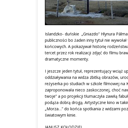
Islandzko- duńskie „Gniazdo” Hlynura Pál
publiczności bo żaden inny tytuł nie wywołał 
końcowych. A pokazywał historię rodzeństw
tercet przez rok realizacji zdjęć do filmu b
dramatyczne momenty.
I jeszcze jeden tytuł, reprezentujący wciąż
oddziaływania na widza zbitką obrazów, urod
reżyserka po studiach w szkole filmowej na
zaproponowała nieco zaskoczonej, choć nawy
twoje” a po projekcji tłumaczyła zawiłą fab
podąża dobrą drogą. Artystyczne kino w taki
„Morza…” do końca spotkania z widzami poz
światowym kinie.
JANUSZ KOŁODZIEJ