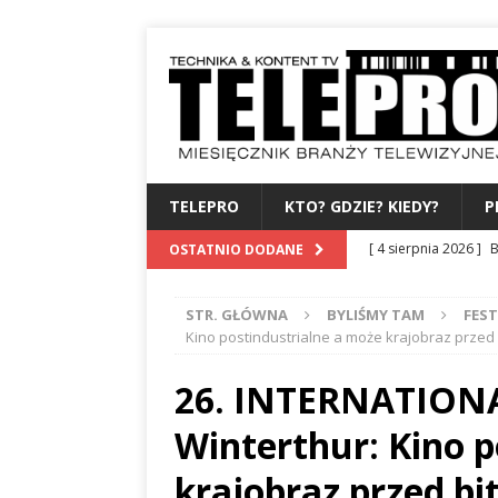
TELEPRO
KTO? GDZIE? KIEDY?
P
[ 4 sierpnia 2026 ]
B
OSTATNIO DODANE
albo dylematy produc
STR. GŁÓWNA
BYLIŚMY TAM
FES
[ 3 sierpnia 2026 ]
Z
Kino postindustrialne a może krajobraz przed
WYDAWCA
PERSO
26. INTERNATION
[ 31 lipca 2026 ]
PRE
Winterthur: Kino p
[ 27 lipca 2026 ]
TV
[ 6 sierpnia 2026 ]
F
krajobraz przed bi