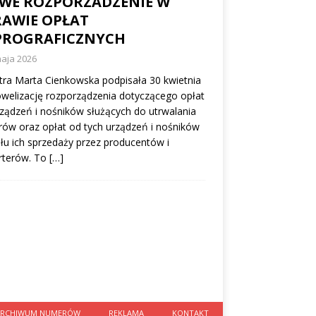
WE ROZPORZADZENIE W
RAWIE OPŁAT
PROGRAFICZNYCH
maja 2026
tra Marta Cienkowska podpisała 30 kwietnia
owelizację rozporządzenia dotyczącego opłat
ządzeń i nośników służących do utrwalania
ów oraz opłat od tych urządzeń i nośników
ułu ich sprzedaży przez producentów i
rterów. To
[…]
ARCHIWUM NUMERÓW
REKLAMA
KONTAKT