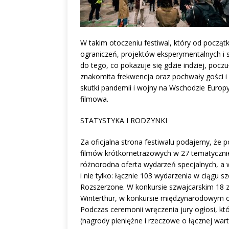
W takim otoczeniu festiwal, który od początk
ograniczeń, projektów eksperymentalnych i 
do tego, co pokazuje się gdzie indziej, poc
znakomita frekwencja oraz pochwały gości i u
skutki pandemii i wojny na Wschodzie Europ
filmowa.
STATYSTYKA I RODZYNKI
Za oficjalna strona festiwalu podajemy, że 
filmów krótkometrażowych w 27 tematyczni
różnorodna oferta wydarzeń specjalnych, a w 
i nie tylko: łącznie 103 wydarzenia w ciągu s
Rozszerzone. W konkursie szwajcarskim 18 
Winterthur, w konkursie międzynarodowym o
Podczas ceremonii wręczenia jury ogłosi, k
(nagrody pieniężne i rzeczowe o łącznej wart