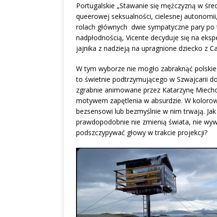
Portugalskie „Stawanie się mężczyzną w śr
queerowej seksualności, cielesnej autonomii
rolach głównych dwie sympatyczne pary po tr
nadpłodnością, Vicente decyduje się na eksp
jajnika z nadzieją na upragnione dziecko z C
W tym wyborze nie mogło zabraknąć polskieg
to świetnie podtrzymującego w Szwajcarii do
zgrabnie animowane przez Katarzynę Miechowi
motywem zapętlenia w absurdzie. W kolorow
bezsensowi lub bezmyślnie w nim trwają. Ja
prawdopodobnie nie zmienią świata, nie wywo
podszczypywać głowy w trakcie projekcji?