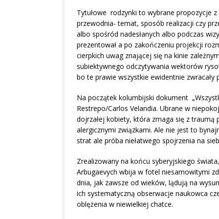
Tytułowe rodzynki to wybrane propozycje z
przewodnia- temat, sposób realizacji czy prz
albo spośród nadesłanych albo podczas wizy
prezentował a po zakończeniu projekcji roz
cierpkich uwag znającej się na kinie zależny
subiektywnego odczytywania wektorów rysow
bo te prawie wszystkie ewidentnie zwracały
Na początek kolumbijski dokument „Wszystkie
Restrepo/Carlos Velandia. Ubrane w niepokoj
dojrzałej kobiety, która zmaga się z traumą
alergicznymi związkami. Ale nie jest to byn
strat ale próba niełatwego spojrzenia na sieb
Zrealizowany na końcu syberyjskiego świata,
Arbugaevych wbija w fotel niesamowitymi zd
dnia, jak zawsze od wieków, lądują na wys
ich systematyczną obserwacje naukowca cze
oblężenia w niewielkiej chatce.