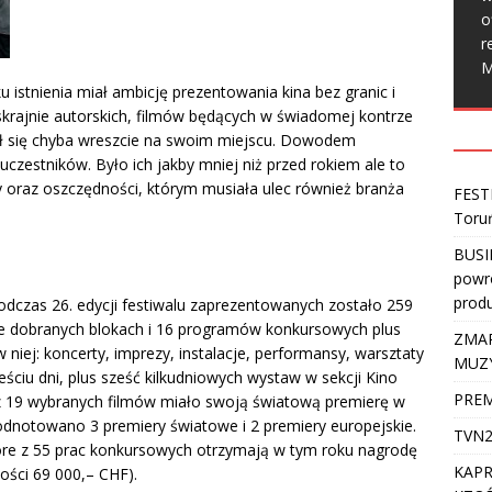
o
r
M
u istnienia miał ambicję prezentowania kina bez granic i
skrajnie autorskich, filmów będących w świadomej kontrze
zuł się chyba wreszcie na swoim miejscu. Dowodem
czestników. Było ich jakby mniej niż przed rokiem ale to
y oraz oszczędności, którym musiała ulec również branża
FEST
Toru
BUSI
powro
produ
podczas 26. edycji festiwalu zaprezentowanych zostało 259
e dobranych blokach i 16 programów konkursowych plus
ZMAR
niej: koncerty, imprezy, instalacje, performansy, warsztaty
MUZ
ześciu dni, plus sześć kilkudniowych wystaw w sekcji Kino
PREM
z 19 wybranych filmów miało swoją światową premierę w
dnotowano 3 premiery światowe i 2 premiery europejskie.
TVN2
tóre z 55 prac konkursowych otrzymają w tym roku nagrodę
KAPR
ości 69 000,– CHF).