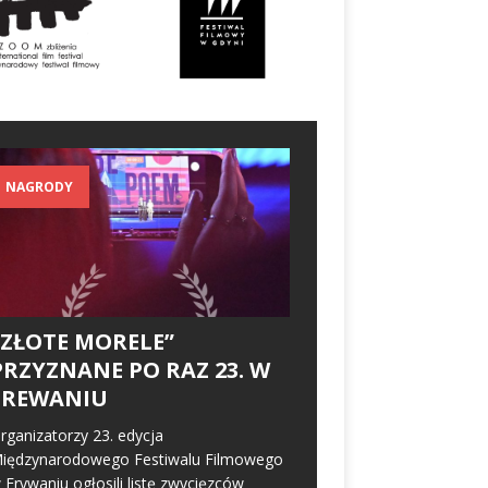
NAGRODY
„ZŁOTE MORELE”
PRZYZNANE PO RAZ 23. W
EREWANIU
rganizatorzy 23. edycja
iędzynarodowego Festiwalu Filmowego
 Erywaniu ogłosili listę zwycięzców