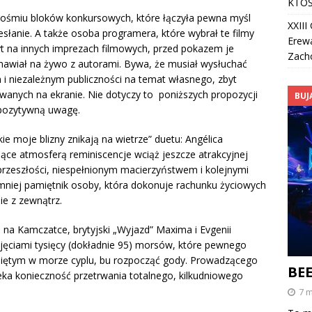
KTOŚ
 ośmiu bloków konkursowych, które łączyła pewna myśl
XXII
esłanie. A także osoba programera, które wybrał te filmy
Erew
t na innych imprezach filmowych, przed pokazem je
Zach
mawiał na żywo z autorami. Bywa, że musiał wysłuchać
m i niezależnym publiczności na temat własnego, zbyt
anych na ekranie. Nie dotyczy to poniższych propozycji
BUJ
 pozytywną uwagę.
 moje blizny znikają na wietrze” duetu: Angélica
ące atmosferą reminiscencje wciąż jeszcze atrakcyjnej
 przeszłości, niespełnionym macierzyństwem i kolejnymi
ajmniej pamiętnik osoby, która dokonuje rachunku życiowych
ie z zewnątrz.
 na Kamczatce, brytyjski „Wyjazd” Maxima i Evgenii
jęciami tysięcy (dokładnie 95) morsów, które pewnego
uniętym w morze cyplu, bu rozpocząć gody. Prowadzącego
BE
ka konieczność przetrwania totalnego, kilkudniowego
7 