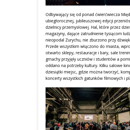
Odbywający się od ponad ćwierćwiecza Międ
ubiegłorocznej, jubileuszowej edycji przenió
dzielnicy przemysłowej. Hal, które przez dzies
magazyny, dające zatrudnienie tysiącom ludz
nieopodal Zurychu, nie zburzono przy dźwię
Przede wszystkim włączono do miasta, wpro
otwarto sklepy, restauracje i bary, sale tre
gmachy przyjęły uczniów i studentów a pomi
oddano na potrzeby kultury. Kilku salowe kin
dziesiątki miejsc, gdzie można tworzyć, ko
koncerty wszystkich gatunków filmowych i pla