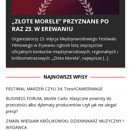
„ZŁOTE MORELE” PRZYZNANE PO
RAZ 23. W EREWANIU
Organizatorzy 23. edycja Międzynarodowego Festiwalu
Filmowego w Erywaniu ogłosili listę zwycięzców
oficjalnych konkurów międzynarodowych, regionalnych i
krótkometrażowych. „Złota Morela”, najwyższe
[...]
NAJNOWSZE WPISY
FESTIWAL MARZEŃ CZYLI 34. ToruńCAMERIMAGE
BUSINESS FORUM, Monte Carlo: Klasyczne powroty do
przeszłości albo dylematy producentów czyli jak nie ulegać
presji?
ZMARŁ WIESŁAW KRÓLIKOWSKI, DZIENNIKARZ MUZYCZNY I
WYDAWCA