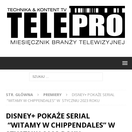
STR. GŁÓWNA
PREMIERY
DISNEY+ POKAŻE SERIAL
“WITAMY W CHIPPENDALES” W STYCZNIU 2023 ROKU
DISNEY+ POKAŻE SERIAL
“WITAMY W CHIPPENDALES” W