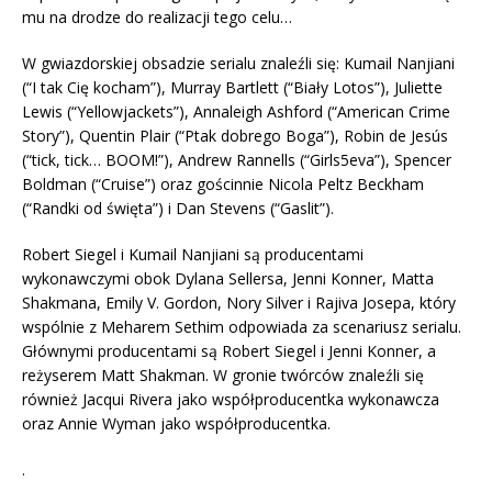
mu na drodze do realizacji tego celu…
W gwiazdorskiej obsadzie serialu znaleźli się: Kumail Nanjiani
(“I tak Cię kocham”), Murray Bartlett (“Biały Lotos”), Juliette
Lewis (“Yellowjackets”), Annaleigh Ashford (“American Crime
Story”), Quentin Plair (“Ptak dobrego Boga”), Robin de Jesús
(“tick, tick… BOOM!”), Andrew Rannells (“Girls5eva”), Spencer
Boldman (“Cruise”) oraz gościnnie Nicola Peltz Beckham
(“Randki od święta”) i Dan Stevens (“Gaslit”).
Robert Siegel i Kumail Nanjiani są producentami
wykonawczymi obok Dylana Sellersa, Jenni Konner, Matta
Shakmana, Emily V. Gordon, Nory Silver i Rajiva Josepa, który
wspólnie z Meharem Sethim odpowiada za scenariusz serialu.
Głównymi producentami są Robert Siegel i Jenni Konner, a
reżyserem Matt Shakman. W gronie twórców znaleźli się
również Jacqui Rivera jako współproducentka wykonawcza
oraz Annie Wyman jako współproducentka.
.