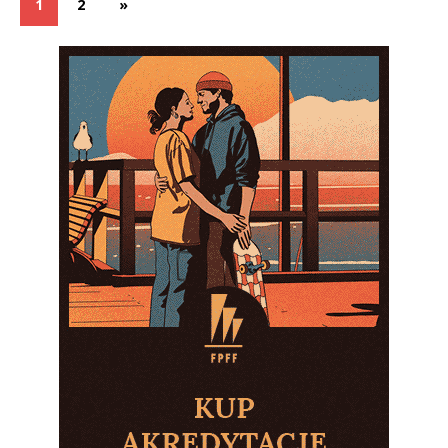
1
2
»