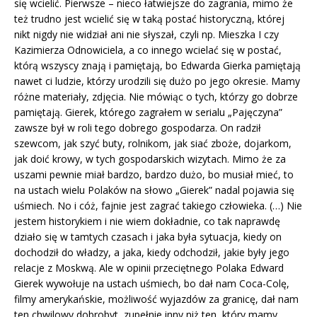
się wcielić. Pierwsze – nieco łatwiejsze do zagrania, mimo że
też trudno jest wcielić się w taką postać historyczną, której
nikt nigdy nie widział ani nie słyszał, czyli np. Mieszka I czy
Kazimierza Odnowiciela, a co innego wcielać się w postać,
którą wszyscy znają i pamiętają, bo Edwarda Gierka pamiętają
nawet ci ludzie, którzy urodzili się dużo po jego okresie. Mamy
różne materiały, zdjęcia. Nie mówiąc o tych, którzy go dobrze
pamiętają. Gierek, którego zagrałem w serialu „Pajęczyna”
zawsze był w roli tego dobrego gospodarza. On radził
szewcom, jak szyć buty, rolnikom, jak siać zboże, dojarkom,
jak doić krowy, w tych gospodarskich wizytach. Mimo że za
uszami pewnie miał bardzo, bardzo dużo, bo musiał mieć, to
na ustach wielu Polaków na słowo „Gierek” nadal pojawia się
uśmiech. No i cóż, fajnie jest zagrać takiego człowieka. (…) Nie
jestem historykiem i nie wiem dokładnie, co tak naprawdę
działo się w tamtych czasach i jaka była sytuacja, kiedy on
dochodził do władzy, a jaka, kiedy odchodził, jakie były jego
relacje z Moskwą. Ale w opinii przeciętnego Polaka Edward
Gierek wywołuje na ustach uśmiech, bo dał nam Coca-Colę,
filmy amerykańskie, możliwość wyjazdów za granicę, dał nam
ten chwilowy dobrobyt, zupełnie inny niż ten, który mamy