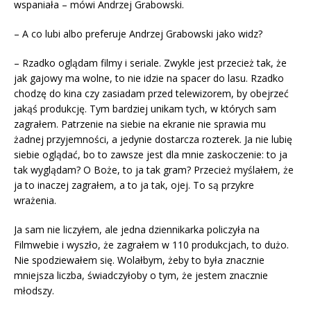
wspaniała – mówi Andrzej Grabowski.
– A co lubi albo preferuje Andrzej Grabowski jako widz?
– Rzadko oglądam filmy i seriale. Zwykle jest przecież tak, że
jak gajowy ma wolne, to nie idzie na spacer do lasu. Rzadko
chodzę do kina czy zasiadam przed telewizorem, by obejrzeć
jakąś produkcję. Tym bardziej unikam tych, w których sam
zagrałem. Patrzenie na siebie na ekranie nie sprawia mu
żadnej przyjemności, a jedynie dostarcza rozterek. Ja nie lubię
siebie oglądać, bo to zawsze jest dla mnie zaskoczenie: to ja
tak wyglądam? O Boże, to ja tak gram? Przecież myślałem, że
ja to inaczej zagrałem, a to ja tak, ojej. To są przykre
wrażenia.
Ja sam nie liczyłem, ale jedna dziennikarka policzyła na
Filmwebie i wyszło, że zagrałem w 110 produkcjach, to dużo.
Nie spodziewałem się. Wolałbym, żeby to była znacznie
mniejsza liczba, świadczyłoby o tym, że jestem znacznie
młodszy.