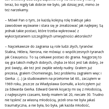
teraz, bo nigdy tak dobrze nie było, jak dzisiaj jest, mimo że
też narzekamy.
– Mówił Pan o tym, że każdą kolejną rolę traktuje jako
zawodowe wyzwanie i stara się je zrealizować jak najlepiej. Są
jednak takie postaci, które trzeba wykreować z
wykorzystaniem szczególnych umiejętności aktorskich?
– Najciekawsze do zagrania są role ludzi złych, tyranów:
Stalina, Hitlera, Nerona, nie mówiąc o współczesnych tyranach
jak Ceaușescu. To są ciekawe postaci do grania. Najgorzej to
się gra takich mdłych dobrych, chyba że ktoś jest tak dobry, że
jest święty, ale też jest zwykle wtedy nudny. Grałem już
prezesa, grałem Chomeiniego, bez problemu zagrałem więc i
Gierka . (…) Ja studiowałem na przełomie lat 60., zacząłem w
1969 roku, jeszcze za Władysława Gomułki, a kończyłem już
za Edwarda Gierka. Edward Gierek kojarzy mi się z młodością,
z najlepszymi czasami, kiedy miałem lat 20, niecałe 30. Trudno
nie tęsknić za własną młodością, jeżeli ona nie była jakaś
traumatyczna, a nie była, bo była, jak każda młodość,