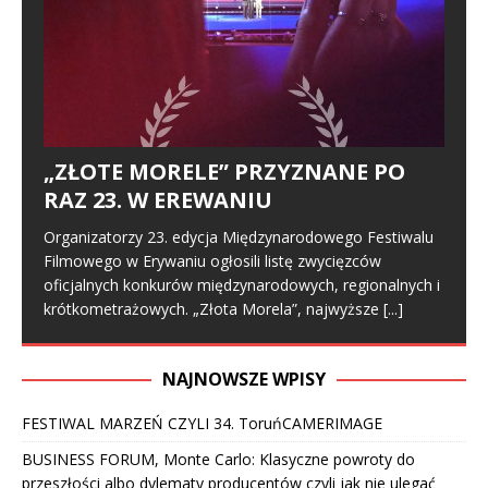
„ZŁOTE MORELE” PRZYZNANE PO
RAZ 23. W EREWANIU
Organizatorzy 23. edycja Międzynarodowego Festiwalu
Filmowego w Erywaniu ogłosili listę zwycięzców
oficjalnych konkurów międzynarodowych, regionalnych i
krótkometrażowych. „Złota Morela”, najwyższe
[...]
NAJNOWSZE WPISY
FESTIWAL MARZEŃ CZYLI 34. ToruńCAMERIMAGE
BUSINESS FORUM, Monte Carlo: Klasyczne powroty do
przeszłości albo dylematy producentów czyli jak nie ulegać