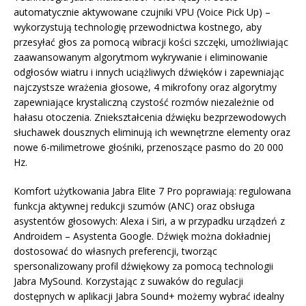
automatycznie aktywowane czujniki VPU (Voice Pick Up) –
wykorzystują technologię przewodnictwa kostnego, aby
przesyłać głos za pomocą wibracji kości szczęki, umożliwiając
zaawansowanym algorytmom wykrywanie i eliminowanie
odgłosów wiatru i innych uciążliwych dźwięków i zapewniając
najczystsze wrażenia głosowe, 4 mikrofony oraz algorytmy
zapewniające krystaliczną czystość rozmów niezależnie od
hałasu otoczenia. Zniekształcenia dźwięku bezprzewodowych
słuchawek dousznych eliminują ich wewnętrzne elementy oraz
nowe 6-milimetrowe głośniki, przenoszące pasmo do 20 000
Hz.
Komfort użytkowania Jabra Elite 7 Pro poprawiają: regulowana
funkcja aktywnej redukcji szumów (ANC) oraz obsługa
asystentów głosowych: Alexa i Siri, a w przypadku urządzeń z
Androidem – Asystenta Google. Dźwięk można dokładniej
dostosować do własnych preferencji, tworząc
spersonalizowany profil dźwiękowy za pomocą technologii
Jabra MySound. Korzystając z suwaków do regulacji
dostępnych w aplikacji Jabra Sound+ możemy wybrać idealny