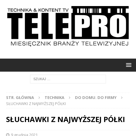
STR. GŁÓWNA
TECHNIKA
DO DOMU. DO FIRMY
SŁUCHAWKI Z NAJWYŻSZEJ PÓŁKI
SŁUCHAWKI Z NAJWYŻSZEJ PÓŁKI
9 grudnia 2021