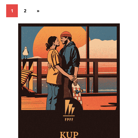
1
2
»