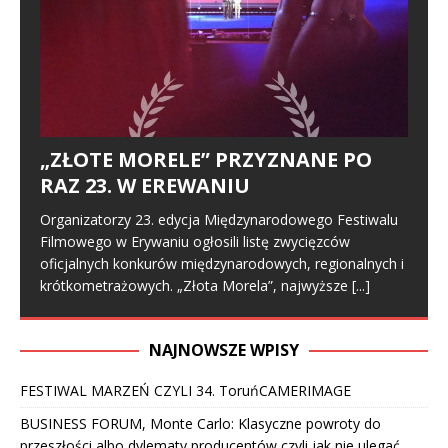
„ZŁOTE MORELE” PRZYZNANE PO
RAZ 23. W EREWANIU
Organizatorzy 23. edycja Międzynarodowego Festiwalu
Filmowego w Erywaniu ogłosili listę zwycięzców
oficjalnych konkurów międzynarodowych, regionalnych i
krótkometrażowych. „Złota Morela”, najwyższe
[...]
NAJNOWSZE WPISY
FESTIWAL MARZEŃ CZYLI 34. ToruńCAMERIMAGE
BUSINESS FORUM, Monte Carlo: Klasyczne powroty do
przeszłości albo dylematy producentów czyli jak nie ulegać