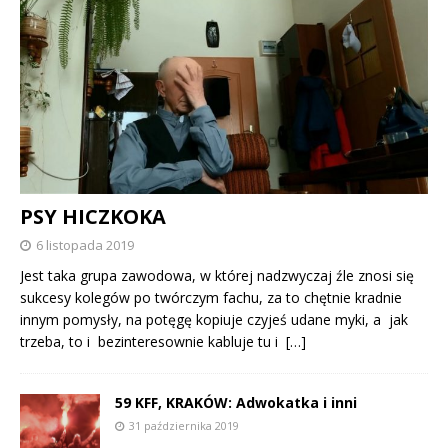
PSY HICZKOKA
6 listopada 2019
Jest taka grupa zawodowa, w której nadzwyczaj źle znosi się
sukcesy kolegów po twórczym fachu, za to chętnie kradnie
innym pomysły, na potęgę kopiuje czyjeś udane myki, a jak
trzeba, to i bezinteresownie kabluje tu i
[…]
59 KFF, KRAKÓW: Adwokatka i inni
31 października 2019