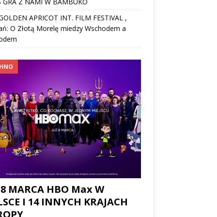
 GRA Z NAMI W BAMBUKO
I GOLDEN APRICOT INT. FILM FESTIVAL ,
ań: O Złotą Morelę miedzy Wschodem a
odem
CHNO
 8 MARCA HBO Max W
SCE I 14 INNYCH KRAJACH
ROPY