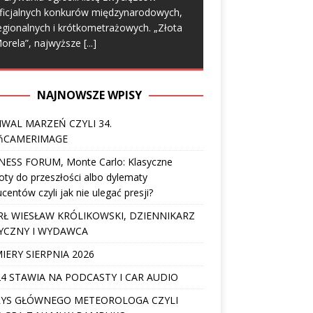
ficjalnych konkurów międzynarodowych,
egionalnych i krótkometrażowych. „Złota
orela”, najwyższe
[...]
NAJNOWSZE WPISY
IWAL MARZEŃ CZYLI 34.
ńCAMERIMAGE
NESS FORUM, Monte Carlo: Klasyczne
ty do przeszłości albo dylematy
centów czyli jak nie ulegać presji?
Ł WIESŁAW KRÓLIKOWSKI, DZIENNIKARZ
YCZNY I WYDAWCA
IERY SIERPNIA 2026
4 STAWIA NA PODCASTY I CAR AUDIO
YS GŁÓWNEGO METEOROLOGA CZYLI