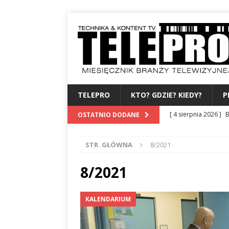
TELEPRO
KTO? GDZIE? KIEDY?
P
[ 4 sierpnia 2026 ]
B
OSTATNIO DODANE
albo dylematy produc
STR. GŁÓWNA
8/2021
[ 3 sierpnia 2026 ]
Z
WYDAWCA
PERSO
8/2021
[ 31 lipca 2026 ]
PRE
KALENDARIUM
[ 27 lipca 2026 ]
TV
[ 6 sierpnia 2026 ]
F