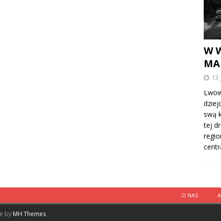
W 
MA
13 
Lwowi
dziej
swą k
tej d
regio
centr
O NAS
me by
MH Themes