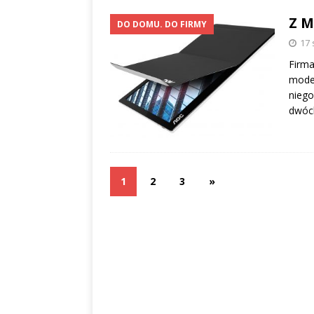
Z 
DO DOMU. DO FIRMY
17 
Firma
model
niego
dwóch
1
2
3
»