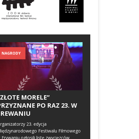
NAGRODY
„ZŁOTE MORELE”
PRZYZNANE PO RAZ 23. W
EREWANIU
rganizatorzy 23. edycja
iędzynarodowego Festiwalu Filmowego
 Erywaniu ogłosili listę zwycięzców