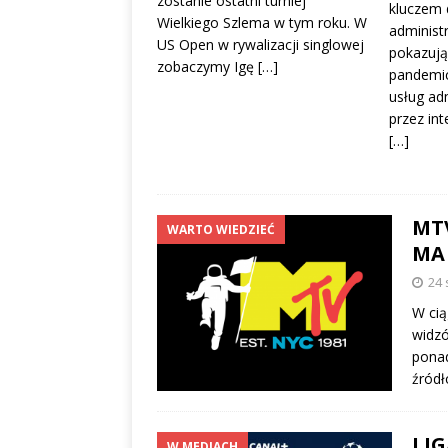
zostanie ostatni turniej
kluczem 
Wielkiego Szlema w tym roku. W
administ
US Open w rywalizacji singlowej
pokazują 
zobaczymy Igę
[…]
pandemic
usług adm
przez int
[…]
MT
WARTO WIEDZIEĆ
MA 
24 
W cią
widzó
ponad
źródł
LIG
W MEDIACH