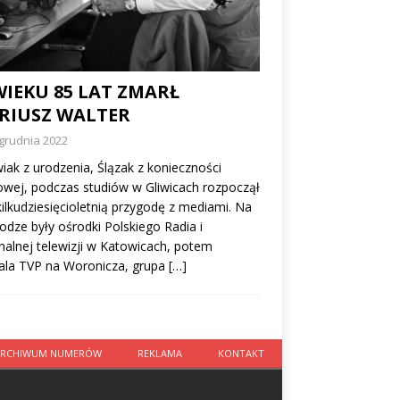
WIEKU 85 LAT ZMARŁ
RIUSZ WALTER
grudnia 2022
ak z urodzenia, Ślązak z konieczności
owej, podczas studiów w Gliwicach rozpoczął
ilkudziesięcioletnią przygodę z mediami. Na
rodze były ośrodki Polskiego Radia i
nalnej telewizji w Katowicach, potem
ala TVP na Woronicza, grupa
[…]
ARCHIWUM NUMERÓW
REKLAMA
KONTAKT