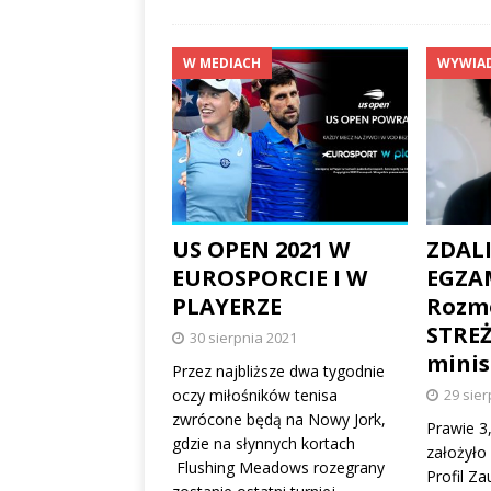
W MEDIACH
WYWIA
US OPEN 2021 W
ZDAL
EUROSPORCIE I W
EGZA
PLAYERZE
Rozm
STREŻ
30 sierpnia 2021
minis
Przez najbliższe dwa tygodnie
oczy miłośników tenisa
29 sier
zwrócone będą na Nowy Jork,
Prawie 3
gdzie na słynnych kortach
założyło
Flushing Meadows rozegrany
Profil Za