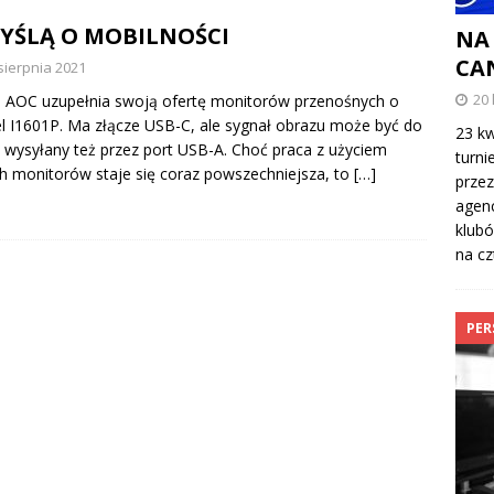
MYŚLĄ O MOBILNOŚCI
NA
CA
sierpnia 2021
20 
 AOC uzupełnia swoją ofertę monitorów przenośnych o
 I1601P. Ma złącze USB-C, ale sygnał obrazu może być do
23 kw
 wysyłany też przez port USB-A. Choć praca z użyciem
turni
 monitorów staje się coraz powszechniejsza, to
[…]
przez
agenc
klubó
na cz
PER