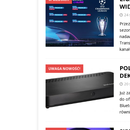
WI
24 
Przez
sezon
nadaw
Trans
kanał
PO
UWAGA NOWOŚĆ!
DE
20 
Już z
do of
Bluet
równi