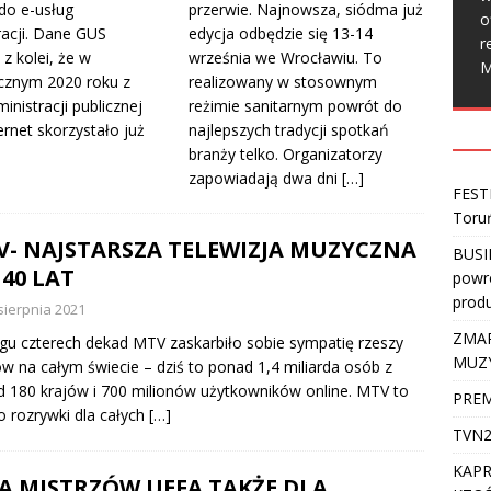
do e-usług
przerwie. Najnowsza, siódma już
o
racji. Dane GUS
edycja odbędzie się 13-14
r
z kolei, że w
września we Wrocławiu. To
M
znym 2020 roku z
realizowany w stosownym
inistracji publicznej
reżimie sanitarnym powrót do
ernet skorzystało już
najlepszych tradycji spotkań
branży telko. Organizatorzy
zapowiadają dwa dni
[…]
FEST
Toru
V- NAJSTARSZA TELEWIZJA MUZYCZNA
BUSI
40 LAT
powro
produ
sierpnia 2021
ZMAR
gu czterech dekad MTV zaskarbiło sobie sympatię rzeszy
MUZ
w na całym świecie – dziś to ponad 1,4 miliarda osób z
 180 krajów i 700 milionów użytkowników online. MTV to
PREM
o rozrywki dla całych
[…]
TVN2
KAPR
A MISTRZÓW UEFA TAKŻE DLA