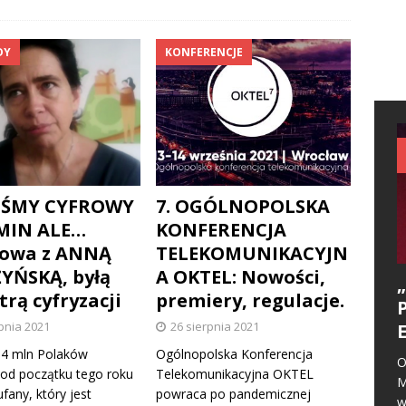
DY
KONFERENCJE
IŚMY CYFROWY
7. OGÓLNOPOLSKA
MIN ALE…
KONFERENCJA
owa z ANNĄ
TELEKOMUNIKACYJN
YŃSKĄ, byłą
A OKTEL: Nowości,
trą cyfryzacji
premiery, regulacje.
pnia 2021
26 sierpnia 2021
,4 mln Polaków
Ogólnopolska Konferencja
O
 od początku tego roku
Telekomunikacyjna OKTEL
M
ufany, który jest
powraca po pandemicznej
w