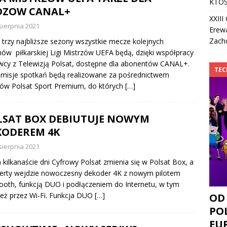
KTOŚ
DZOW CANAL+
XXII
sierpnia 2021
Erew
Zach
 trzy najbliższe sezony wszystkie mecze kolejnych
ów piłkarskiej Ligi Mistrzów UEFA będą, dzięki współpracy
cy z Telewizją Polsat, dostępne dla abonentów CANAL+.
TE
misje spotkań będą realizowane za pośrednictwem
ów Polsat Sport Premium, do których
[…]
LSAT BOX DEBIUTUJE NOWYM
KODEREM 4K
sierpnia 2021
a kilkanaście dni Cyfrowy Polsat zmienia się w Polsat Box, a
erty wejdzie nowoczesny dekoder 4K z nowym pilotem
ooth, funkcją DUO i podłączeniem do Internetu, w tym
eż przez Wi-Fi. Funkcja DUO
[…]
OD
POL
EU