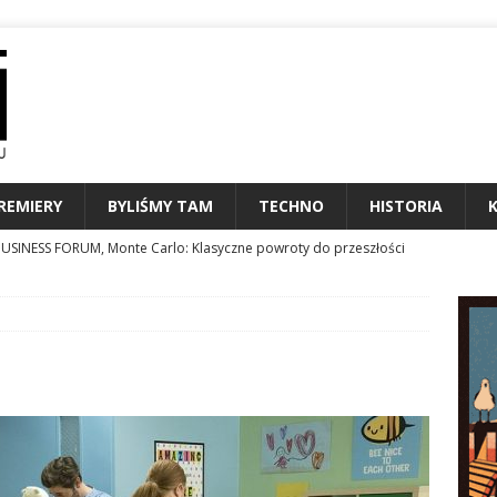
REMIERY
BYLIŚMY TAM
TECHNO
HISTORIA
USINESS FORUM, Monte Carlo: Klasyczne powroty do przeszłości
entów czyli jak nie ulegać presji?
KONFERENCJE
MARŁ WIESŁAW KRÓLIKOWSKI, DZIENNIKARZ MUZYCZNY I
NALIA
MIERY SIERPNIA 2026
KALENDARIUM
N24 STAWIA NA PODCASTY I CAR AUDIO
TECHNO
ESTIWAL MARZEŃ CZYLI 34. ToruńCAMERIMAGE
ZAPROSZENIE