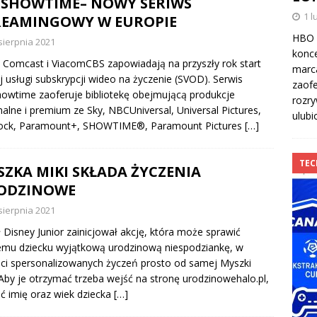
YSHOWTIME– NOWY SERIWS
1 l
REAMINGOWY W EUROPIE
HBO 
sierpnia 2021
konce
 Comcast i ViacomCBS zapowiadają na przyszły rok start
marc
 usługi subskrypcji wideo na życzenie (SVOD). Serwis
zaofe
owtime zaoferuje bibliotekę obejmującą produkcje
rozry
nalne i premium ze Sky, NBCUniversal, Universal Pictures,
ulub
ock, Paramount+, SHOWTIME®, Paramount Pictures
[…]
TE
ZKA MIKI SKŁADA ŻYCZENIA
ODZINOWE
sierpnia 2021
 Disney Junior zainicjował akcję, która może sprawić
mu dziecku wyjątkową urodzinową niespodziankę, w
ci spersonalizowanych życzeń prosto od samej Myszki
 Aby je otrzymać trzeba wejść na stronę urodzinowehalo.pl,
ć imię oraz wiek dziecka
[…]