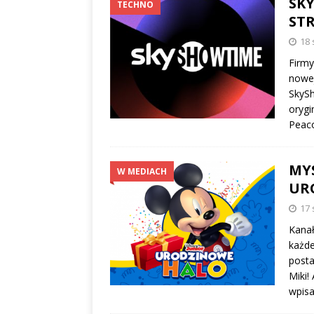
SK
TECHNO
ST
18 
Firmy
nowej
SkySh
orygi
Peac
MYS
W MEDIACH
UR
17 
Kanał
każde
posta
Miki!
wpisa