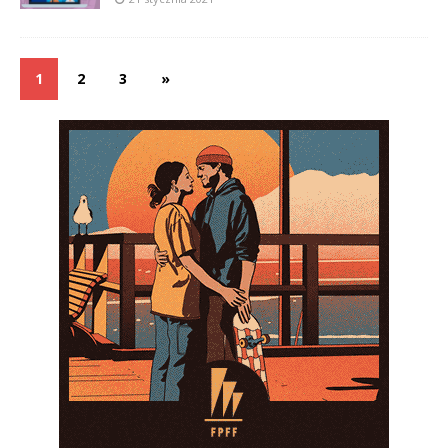
1
2
3
»