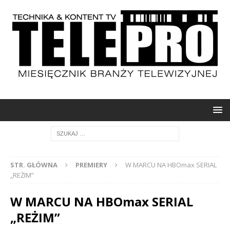
STR. GŁÓWNA
PREMIERY
W MARCU NA HBOmax SERIAL
„REŻIM”
W MARCU NA HBOmax SERIAL
„REŻIM”