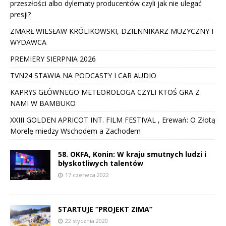
przeszłości albo dylematy producentów czyli jak nie ulegać
presji?
ZMARŁ WIESŁAW KRÓLIKOWSKI, DZIENNIKARZ MUZYCZNY I
WYDAWCA
PREMIERY SIERPNIA 2026
TVN24 STAWIA NA PODCASTY I CAR AUDIO
KAPRYS GŁÓWNEGO METEOROLOGA CZYLI KTOŚ GRA Z
NAMI W BAMBUKO
XXIII GOLDEN APRICOT INT. FILM FESTIVAL , Erewań: O Złotą
Morelę miedzy Wschodem a Zachodem
58. OKFA, Konin: W kraju smutnych ludzi i
błyskotliwych talentów
17 czerwca 2022
STARTUJE “PROJEKT ZIMA”
22 stycznia 2020