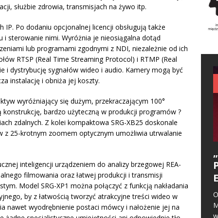
acji, służbie zdrowia, transmisjach na żywo itp.
 IP. Po dodaniu opcjonalnej licencji obsługują także
 i sterowanie nimi. Wyróżnia je nieosiągalna dotąd
zeniami lub programami zgodnymi z NDI, niezależnie od ich
okołów RTSP (Real Time Streaming Protocol) i RTMP (Real
e i dystrybucję sygnałów wideo i audio. Kamery mogą być
a instalację i obniża jej koszty.
tyw wyróżniający się dużym, przekraczającym 100°
 konstrukcję, bardzo użyteczną w produkcji programów ?
aniach zdalnych. Z kolei kompaktowa SRG-XB25 doskonale
tyw z 25-krotnym zoomem optycznym umożliwia utrwalanie
znej inteligencji urządzeniem do analizy brzegowej REA-
nego filmowania oraz łatwej produkcji i transmisji
stym. Model SRG-XP1 można połączyć z funkcją nakładania
O
jnego, by z łatwością tworzyć atrakcyjne treści wideo w
M
wia nawet wyodrębnienie postaci mówcy i nałożenie jej na
w
e żadne specjalistyczne umiejętności ani odpowiednie tło.