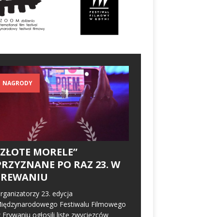
NAGRODY
„ZŁOTE MORELE”
PRZYZNANE PO RAZ 23. W
EREWANIU
rganizatorzy 23. edycja
iędzynarodowego Festiwalu Filmowego
 Erywaniu ogłosili listę zwycięzców