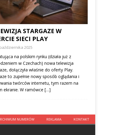
LEWIZJA STARGAZE W
RCIE SIECI PLAY
października 2025
tująca na polskim rynku (działa już z
dzeniem w Czechach) nowa telewizja
aze, dołączyła właśnie do oferty Play.
aze to zupełnie nowy sposób oglądania i
wania twórców internetu, tym razem na
m ekranie. W ramówce
[…]
ARCHIWUM NUMERÓW
REKLAMA
KONTAKT