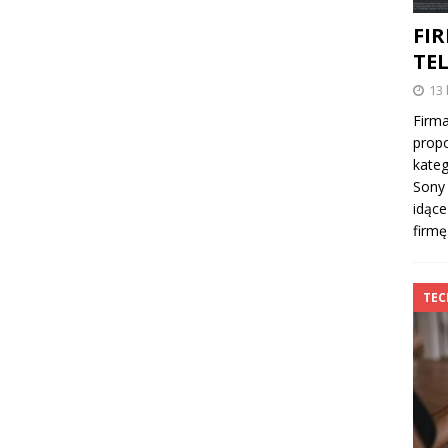
FI
TE
13 
Firma
propo
kateg
Sony 
idące
firmę
TE