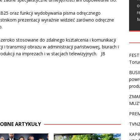
o
r
B25 oraz funkcji wydobywania pisma odręcznego
M
stnikom prezentacji wyraźnie widzieć zarówno odręczne
o.
zeroko stosowane do zdalnego kształcenia i komunikacji
cji i transmisji obrazu w administracji państwowej, biurach i
produkcji na imprezach i w stacjach telewizyjnych. JB
FEST
Toru
BUSI
powro
produ
ZMAR
MUZ
PREM
OBNE ARTYKUŁY
TVN2
KAPR