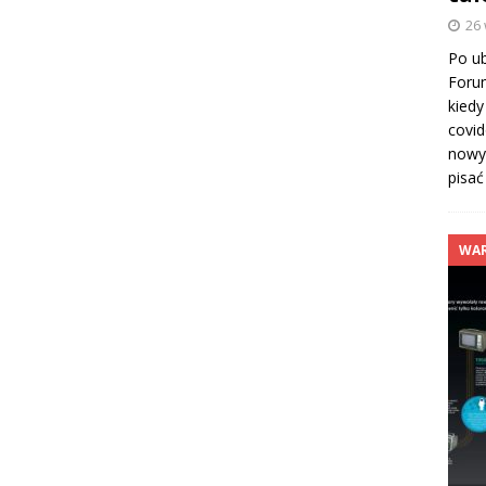
26
Po ub
Foru
kiedy
covid
nowy
pisać
WAR