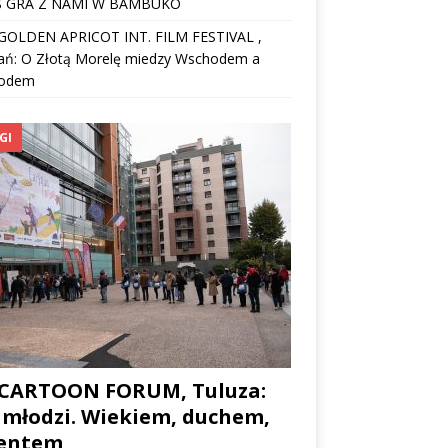
 GRA Z NAMI W BAMBUKO
I GOLDEN APRICOT INT. FILM FESTIVAL ,
ań: O Złotą Morelę miedzy Wschodem a
odem
GI
 CARTOON FORUM, Tuluza:
 młodzi. Wiekiem, duchem,
lentem