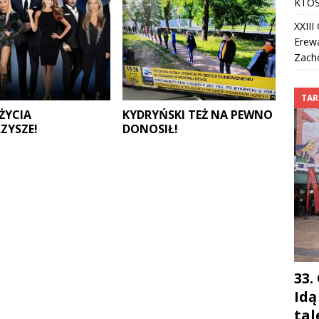
KTOŚ
XXII
Erew
Zach
TAR
 ŻYCIA
KYDRYŃSKI TEŻ NA PEWNO
ZYSZE!
DONOSIŁ!
33.
Idą
ta