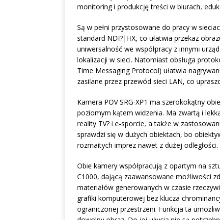
monitoring i produkcję treści w biurach, eduk
Są w pełni przystosowane do pracy w sieciach
standard NDI?|HX, co ułatwia przekaz obrazu
uniwersalność we współpracy z innymi urząd
lokalizacji w sieci. Natomiast obsługa prot
Time Messaging Protocol) ułatwia nagrywani
zasilane przez przewód sieci LAN, co upraszcz
Kamera POV SRG-XP1 ma szerokokątny obiek
poziomym kątem widzenia. Ma zwartą i lekką
reality TV? i e-sporcie, a także w zastosow
sprawdzi się w dużych obiektach, bo obiek
rozmaitych imprez nawet z dużej odległości.
Obie kamery współpracują z opartym na sztuc
C1000, dającą zaawansowane możliwości zdal
materiałów generowanych w czasie rzeczywi
grafiki komputerowej bez klucza chrominancy
ograniczonej przestrzeni. Funkcja ta umożli
dowolny obraz. Do jej użycia nie są potrzebn