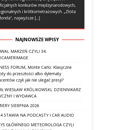
ficjalnych konkurów międzynarodowych,
egionalnych i krótkometrażowych. „Złota
orela”, najwyższe
[...]
NAJNOWSZE WPISY
IWAL MARZEŃ CZYLI 34.
ńCAMERIMAGE
NESS FORUM, Monte Carlo: Klasyczne
ty do przeszłości albo dylematy
centów czyli jak nie ulegać presji?
Ł WIESŁAW KRÓLIKOWSKI, DZIENNIKARZ
YCZNY I WYDAWCA
IERY SIERPNIA 2026
4 STAWIA NA PODCASTY I CAR AUDIO
YS GŁÓWNEGO METEOROLOGA CZYLI