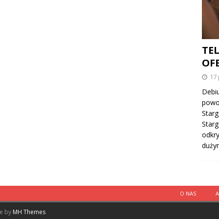
TE
OFE
17 
Debiu
powo
Starg
Starg
odkry
duży
O NAS
me by
MH Themes