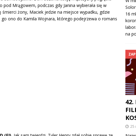
W mi
ło pod Mrągowem, podczas gdy Janina wybierała się w
Solor
 śmierci żony, Maciek jedzie na miejsce wypadku, gdzie
16 ml
 go ono do Kamila Wojnara, którego podejrzewa o romans
koron
labor
na po
ZAP
42.
FIL
KO
25
 (E!)
Jak sam twierdzi, Tyler Henry zdał sobie sprawę ze
Najwi