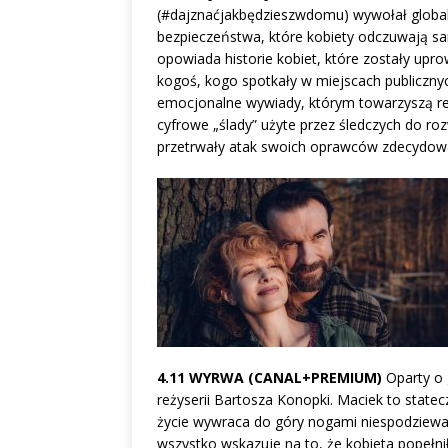
(#dajznaćjakbędzieszwdomu) wywołał global
bezpieczeństwa, które kobiety odczuwają sa
opowiada historie kobiet, które zostały u
kogoś, kogo spotkały w miejscach publiczny
emocjonalne wywiady, którym towarzyszą rek
cyfrowe „ślady” użyte przez śledczych do roz
przetrwały atak swoich oprawców zdecydował
4.11 WYRWA (CANAL+PREMIUM)
Oparty o 
reżyserii Bartosza Konopki. Maciek to state
życie wywraca do góry nogami niespodziew
wszystko wskazuje na to, że kobieta popełn