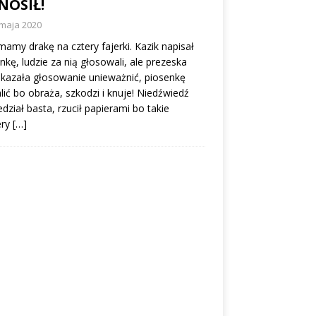
NOSIŁ!
 maja 2020
mamy drakę na cztery fajerki. Kazik napisał
nkę, ludzie za nią głosowali, ale prezeska
 kazała głosowanie unieważnić, piosenkę
ić bo obraża, szkodzi i knuje! Niedźwiedź
dział basta, rzucił papierami bo takie
ery
[…]