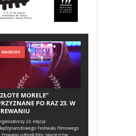
NAGRODY
„ZŁOTE MORELE”
PRZYZNANE PO RAZ 23. W
EREWANIU
rganizatorzy 23. edycja
iędzynarodowego Festiwalu Filmowego
 Erywaniu ogłosili listę zwycięzców