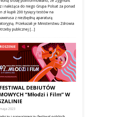
nioną środę poinformowano, że Zygmunt
z i należąca do niego Grupa Polsat za ponad
n zł kupili 200 tysięcy testów na
awirusa z niezbędną aparaturą
atoryjną. Przekazali je Ministerstwu Zdrowia
trzeby publicznej
[…]
ROSZENIE
 FESTIWAL DEBIUTÓW
MOWYCH “Młodzi i Film” W
SZALINIE
 maja 2023
ększy i najważniejszy festiwal polskich