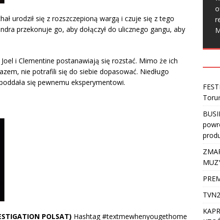
o
ał urodził się z rozszczepioną wargą i czuje się z tego
r
ndra przekonuje go, aby dołączył do ulicznego gangu, aby
M
)
Joel i Clementine postanawiają się rozstać. Mimo że ich
azem, nie potrafili się do siebie dopasować. Niedługo
a poddała się pewnemu eksperymentowi.
FEST
Toru
BUSI
powro
produ
ZMAR
MUZ
PREM
TVN2
KAPR
VESTIGATION POLSAT)
Hashtag #textmewhenyougethome