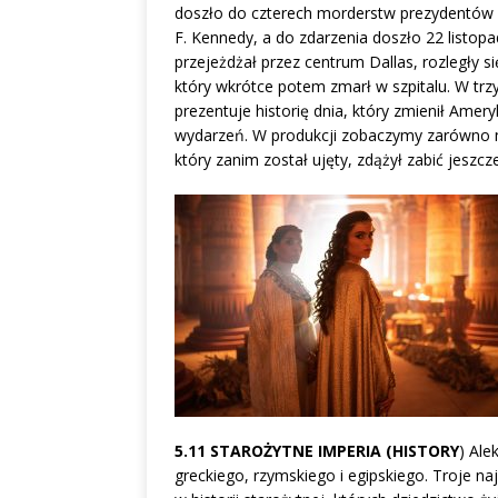
doszło do czterech morderstw prezydentów w
F. Kennedy, a do zdarzenia doszło 22 listop
przejeżdżał przez centrum Dallas, rozległy si
który wkrótce potem zmarł w szpitalu. W tr
prezentuje historię dnia, który zmienił Amer
wydarzeń. W produkcji zobaczymy zarówno 
który zanim został ujęty, zdążył zabić jeszc
5.11 STAROŻYTNE IMPERIA (HISTORY
) Ale
greckiego, rzymskiego i egipskiego. Troje na