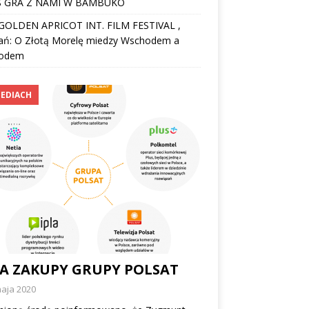
 GRA Z NAMI W BAMBUKO
I GOLDEN APRICOT INT. FILM FESTIVAL ,
ań: O Złotą Morelę miedzy Wschodem a
odem
EDIACH
A ZAKUPY GRUPY POLSAT
maja 2020