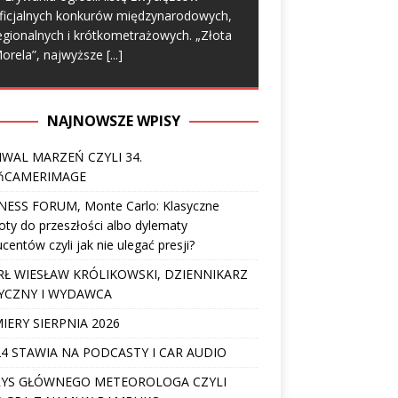
ficjalnych konkurów międzynarodowych,
egionalnych i krótkometrażowych. „Złota
orela”, najwyższe
[...]
NAJNOWSZE WPISY
IWAL MARZEŃ CZYLI 34.
ńCAMERIMAGE
NESS FORUM, Monte Carlo: Klasyczne
ty do przeszłości albo dylematy
centów czyli jak nie ulegać presji?
Ł WIESŁAW KRÓLIKOWSKI, DZIENNIKARZ
YCZNY I WYDAWCA
IERY SIERPNIA 2026
4 STAWIA NA PODCASTY I CAR AUDIO
YS GŁÓWNEGO METEOROLOGA CZYLI