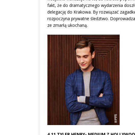
fakt, że do dramatycznego wydarzenia dosz
delegację do Krakowa. By rozwiązać zagadkę
rozpoczyna prywatne śledztwo. Doprowadza
ze zmarłą ukochaną.
4.11 TYLER HENRY- MEDIUM Z HOLLYWOOD