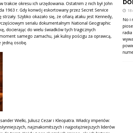
DO
 trakcie okresu ich urzędowania. Ostatnim z nich był John
ada 1963 r. Gdy konwój eskortowany przez Secret Service
18
ę strzały. Szybko okazało się, że ofiarą ataku jest Kennedy,
No i 
zyczęściowym serialu dokumentalnym National Geographic
piose
ykę, docierając do wielu świadków tych tragicznych
radia
moment samego zamachu, jak kulisy pościgu za oprawcą,
wywal
ze jedną osobę.
powie
num
ksander Wielki, Juliusz Cezar i Kleopatra. Władcy imperiów:
jsłynniejszych, najznakomitszych i najpotężniejszych liderów