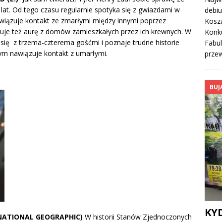
lat. Od tego czasu regularnie spotyka się z gwiazdami w
debiu
awiązuje kontakt ze zmarłymi między innymi poprzez
Kosza
ytuje też aurę z domów zamieszkałych przez ich krewnych. W
Konk
ię z trzema-czterema gośćmi i poznaje trudne historie
Fabu
zym nawiązuje kontakt z umarłymi.
prze
BUJ
KY
 (NATIONAL GEOGRAPHIC)
W historii Stanów Zjednoczonych