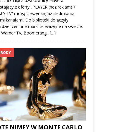
czątku lipca użytkownicy Playera
stający z oferty „PLAYER (bez reklam) +
ŁY TV” mogą cieszyć się aż siedmioma
i kanałami. Do biblioteki dołączyły
rdziej cenione marki telewizyjne na świecie:
 Warner TV, Boomerang i
[…]
GRODY
OTE NIMFY W MONTE CARLO