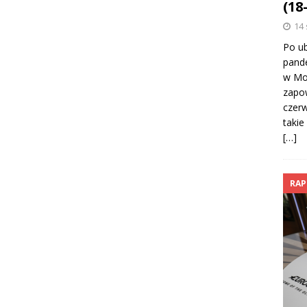
(18
14 
Po u
pand
w Mon
zapow
czerw
takie
[…]
RAP