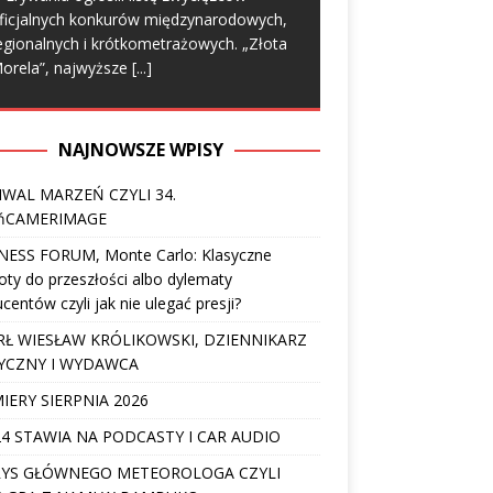
ficjalnych konkurów międzynarodowych,
egionalnych i krótkometrażowych. „Złota
orela”, najwyższe
[...]
NAJNOWSZE WPISY
IWAL MARZEŃ CZYLI 34.
ńCAMERIMAGE
NESS FORUM, Monte Carlo: Klasyczne
ty do przeszłości albo dylematy
centów czyli jak nie ulegać presji?
Ł WIESŁAW KRÓLIKOWSKI, DZIENNIKARZ
YCZNY I WYDAWCA
IERY SIERPNIA 2026
4 STAWIA NA PODCASTY I CAR AUDIO
YS GŁÓWNEGO METEOROLOGA CZYLI