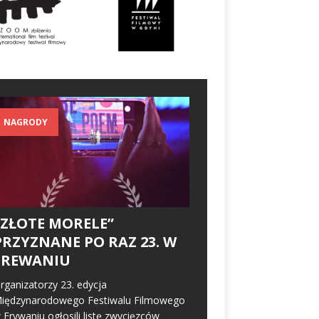
NAGRODY
„ZŁOTE MORELE”
PRZYZNANE PO RAZ 23. W
EREWANIU
rganizatorzy 23. edycja
iędzynarodowego Festiwalu Filmowego
 Erywaniu ogłosili listę zwycięzców