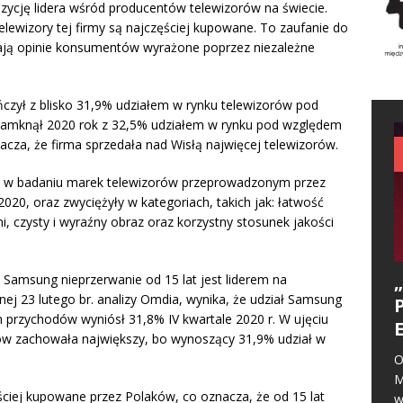
zycję lidera wśród producentów telewizorów na świecie.
elewizory tej firmy są najczęściej kupowane. To zaufanie do
lają opinie konsumentów wyrażone poprzez niezależne
czył z blisko 31,9% udziałem w rynku telewizorów pod
amknął 2020 rok z 32,5% udziałem w rynku pod względem
acza, że firma sprzedała nad Wisłą najwięcej telewizorów.
ce w badaniu marek telewizorów przeprowadzonym przez
2020, oraz zwyciężyły w kategoriach, takich jak: łatwość
i, czysty i wyraźny obraz oraz korzystny stosunek jakości
 Samsung nieprzerwanie od 15 lat jest liderem na
ej 23 lutego br. analizy Omdia, wynika, że udział Samsung
 przychodów wyniósł 31,8% IV kwartale 2020 r. W ujęciu
w zachowała największy, bo wynoszący 31,9% udział w
O
M
ciej kupowane przez Polaków, co oznacza, że od 15 lat
w