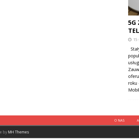
5G 
TE
15 
Stał
popul
usług
Zauw
oferu
roku 
Mobil
O NAS
me by
MH Themes