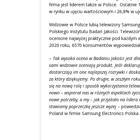
firma jest liderem także w Polsce. Ostatni
w rynku w ujęciu wartościowym i 26,8% w uj
Widzowie w Polsce lubią telewizory Samsung 
Polskiego Instytutu Badań Jakości. Telewizor
ocenione najwyżej praktycznie pod każdym 
2020 roku, 6570 konsumentów wypowiedział
–
Tak wysoka ocena w Badaniu Jakości jest dl
sami widzowie oceniają produkt. Jeśli deklaruj
dostarczają im one najlepszej rozrywki i dos
za który dziękujemy. Po drugie, w zeszłym rok
się na nową rolę i sposób wykorzystania tele
nowo – wspierał nas w różnych aspektach życia
nowe potrzeby, a my – jak przystało na lidera
stawiamy poprzeczkę jeszcze wyżej
– powiedzia
Poland w firmie Samsung Electronics Polska.