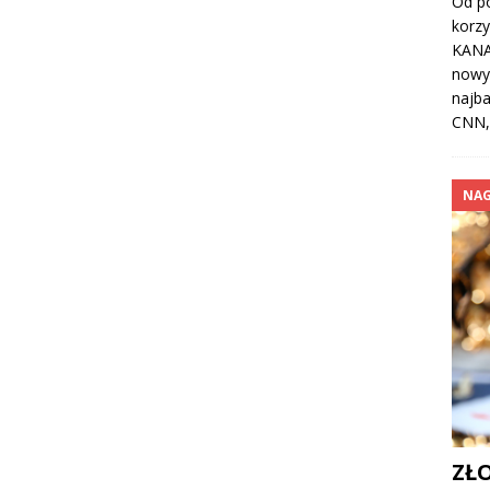
Od po
korzy
KANA
nowym
najba
CNN,
NA
ZŁ