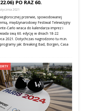
-22.06) PO RAZ 60.
stycznia 2021
biegłorocznej przerwie, spowodowanej
emią, międzynarodowy Festiwal Telewizyjny
te-Carlo wraca do kalendarza imprez i
iada swą 60. edycję w dniach 18-22
ca 2021. Dotychczas nagrodzono tu m.in.
 programy jak: Breaking Bad, Borgen, Casa
ORTY