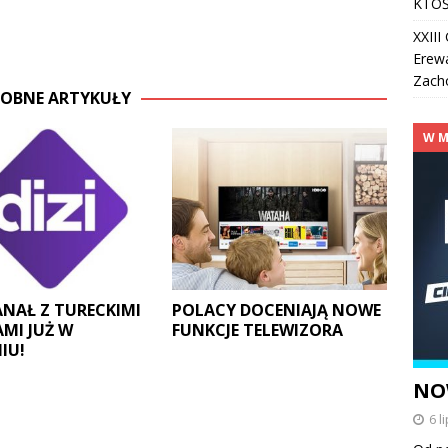
KTOŚ
XXII
Erew
Zach
OBNE ARTYKUŁY
W M
KANAŁ Z TURECKIMI
POLACY DOCENIAJĄ NOWE
AMI JUŻ W
FUNKCJE TELEWIZORA
IU!
NO
6 l