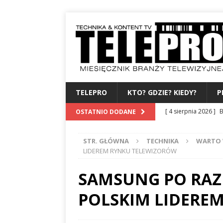
TELEPRO
KTO? GDZIE? KIEDY?
P
[ 4 sierpnia 2026 ]
B
OSTATNIO DODANE
albo dylematy produc
STR. GŁÓWNA
TECHNIKA
WARTO 
[ 3 sierpnia 2026 ]
Z
LIDEREM RYNKU TELEWIZORÓW
WYDAWCA
PERSO
SAMSUNG PO RAZ 
[ 31 lipca 2026 ]
PRE
POLSKIM LIDERE
[ 27 lipca 2026 ]
TV
[ 6 sierpnia 2026 ]
F