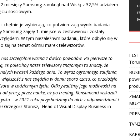
e 12 miesięcy Samsung zamknął nad Wisłą z 32,5% udziałem
o
ęciu ilościowym.
r
M
i chętnie je wybierają, co potwierdzają wyniki badania
y Samsung zajęły 1. miejsce w zestawieniu i zostały
względem. W tym niezależnym badaniu, które odbyło się w
o się na temat ośmiu marek telewizorów.
FEST
a nas szczególnie ważna z dwóch powodów. Po pierwsze to
Toru
ą, że poleciliby nasze telewizory znajomym to znaczy, że
konałych wrażeń każdego dnia. To wyraz ogromnego zaufania,
BUSI
u większość z nas spędziła w domu sporo czasu, co przełożyło
powro
wizora w codziennym życiu. Odkrywaliśmy jego możliwości na
produ
 od pracy, przez naukę, aż po trening. Konsumenci wskazali
ZMAR
 rynku – w 2021 roku przychodzimy do nich z odpowiedziami i
MUZ
ł Grzegorz Stanisz, Head of Visual Display Business in
PREM
TVN2
KAPR