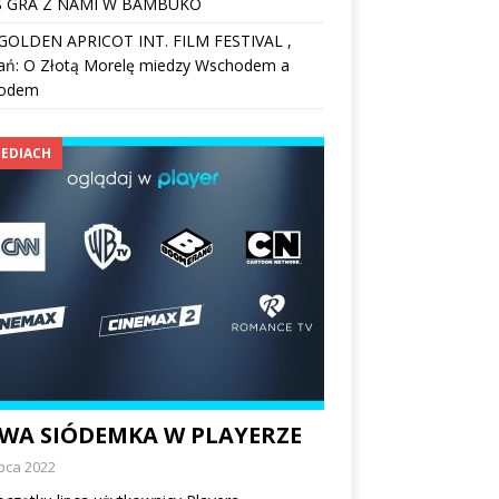
 GRA Z NAMI W BAMBUKO
I GOLDEN APRICOT INT. FILM FESTIVAL ,
ań: O Złotą Morelę miedzy Wschodem a
odem
EDIACH
WA SIÓDEMKA W PLAYERZE
ipca 2022