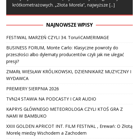
krótkometrażowych. „Złota Morela”, najwyższe
[...]
NAJNOWSZE WPISY
FESTIWAL MARZEŃ CZYLI 34. ToruńCAMERIMAGE
BUSINESS FORUM, Monte Carlo: Klasyczne powroty do
przeszłości albo dylematy producentów czyli jak nie ulegać
presji?
ZMARŁ WIESŁAW KRÓLIKOWSKI, DZIENNIKARZ MUZYCZNY I
WYDAWCA
PREMIERY SIERPNIA 2026
TVN24 STAWIA NA PODCASTY I CAR AUDIO
KAPRYS GŁÓWNEGO METEOROLOGA CZYLI KTOŚ GRA Z
NAMI W BAMBUKO
XXIII GOLDEN APRICOT INT. FILM FESTIVAL , Erewań: O Złotą
Morelę miedzy Wschodem a Zachodem