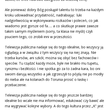
Ale ponieważ dobry Bóg poskąpił talentu to trzeba na każdym
kroku udowadniać przydatność, nadrabiając luki
nadgorliwością w wykonywaniu rozkazów i poleceń, co jak
wiadomo jest gorsze od fa….. a co skutkuje prawie zawsze
takim samym myśleniem (sorry, ta klasa nie myśli) czyli
psuciem tego, co zrobili inni w przeszłości.
Telewizja publiczna nadaje się do tego idealnie, bo wszyscy ją
oglądają a w związku z tym wszyscy się na niej znają. Nie
trzeba kursów, ani szkół, można się obyć bez fachowców i
speców. Tu rządzić każdy może, byle nie brakło mu tupetu,
cynizmu i bezlitości. I nie spotka go za to żadna kara, bo oni
swoim darują wszystko a jak zgrzeszyli to pójdą nie po modły
do nieba ale na kolanach do Torunia prosić o łaskę i
przebaczenie.
Telewizja publiczna nadaje się do tego jeszcze bardziej
idealnie bo wcale nie ma informować, edukować czy bawić ale
ma wygrywać kolejne wybory. A do tego kultura przez „K” jest