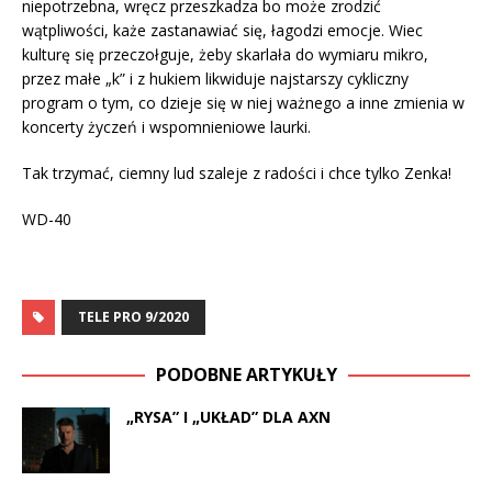
niepotrzebna, wręcz przeszkadza bo może zrodzić
wątpliwości, każe zastanawiać się, łagodzi emocje. Wiec
kulturę się przeczołguje, żeby skarlała do wymiaru mikro,
przez małe „k” i z hukiem likwiduje najstarszy cykliczny
program o tym, co dzieje się w niej ważnego a inne zmienia w
koncerty życzeń i wspomnieniowe laurki.
Tak trzymać, ciemny lud szaleje z radości i chce tylko Zenka!
WD-40
TELE PRO 9/2020
PODOBNE ARTYKUŁY
„RYSA” I „UKŁAD” DLA AXN