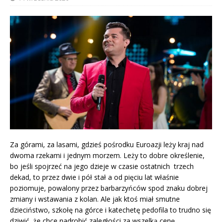
Za górami, za lasami, gdzieś pośrodku Euroazji leży kraj nad
dwoma rzekami i jednym morzem. Leży to dobre określenie,
bo jeśli spojrzeć na jego dzieje w czasie ostatnich trzech
dekad, to przez dwie i pół stał a od pięciu lat właśnie
poziomuje, powalony przez barbarzyńców spod znaku dobrej
zmiany i wstawania z kolan. Ale jak ktoś miał smutne
dzieciństwo, szkołę na górce i katechetę pedofila to trudno się
dziwić, że chce nadrobić zaległości za wszelką cenę.