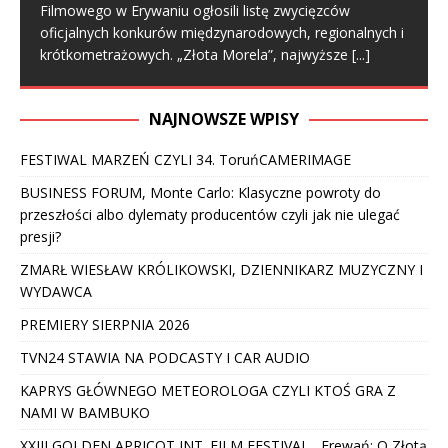
Filmowego w Erywaniu ogłosili listę zwycięzców
oficjalnych konkurów międzynarodowych, regionalnych i
krótkometrażowych. „Złota Morela”, najwyższe
[...]
NAJNOWSZE WPISY
FESTIWAL MARZEŃ CZYLI 34. ToruńCAMERIMAGE
BUSINESS FORUM, Monte Carlo: Klasyczne powroty do
przeszłości albo dylematy producentów czyli jak nie ulegać
presji?
ZMARŁ WIESŁAW KRÓLIKOWSKI, DZIENNIKARZ MUZYCZNY I
WYDAWCA
PREMIERY SIERPNIA 2026
TVN24 STAWIA NA PODCASTY I CAR AUDIO
KAPRYS GŁÓWNEGO METEOROLOGA CZYLI KTOŚ GRA Z
NAMI W BAMBUKO
XXIII GOLDEN APRICOT INT. FILM FESTIVAL , Erewań: O Złotą