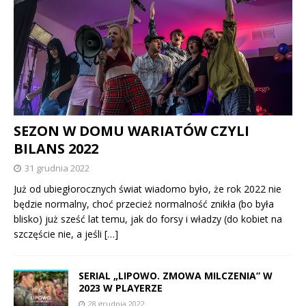
SEZON W DOMU WARIATÓW CZYLI
BILANS 2022
31 grudnia 2022
Już od ubiegłorocznych świat wiadomo było, że rok 2022 nie
będzie normalny, choć przecież normalność znikła (bo była
blisko) już sześć lat temu, jak do forsy i władzy (do kobiet na
szczęście nie, a jeśli
[…]
SERIAL „LIPOWO. ZMOWA MILCZENIA” W
2023 W PLAYERZE
28 grudnia 2022