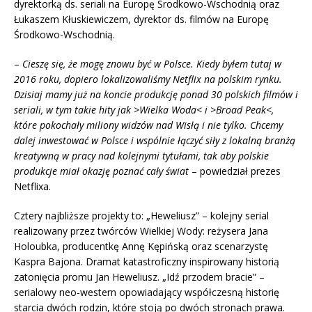
dyrektorką ds. seriali na Europę Środkowo-Wschodnią oraz
Łukaszem Kłuskiewiczem, dyrektor ds. filmów na Europę
Środkowo-Wschodnią.
–
Cieszę się, że mogę znowu być w Polsce. Kiedy byłem tutaj w
2016 roku, dopiero lokalizowaliśmy Netflix na polskim rynku.
Dzisiaj mamy już na koncie produkcję ponad 30 polskich filmów i
seriali, w tym takie hity jak >Wielka Woda< i >Broad Peak<,
które pokochały miliony widzów nad Wisłą i nie tylko. Chcemy
dalej inwestować w Polsce i wspólnie łączyć siły z lokalną branżą
kreatywną w pracy nad kolejnymi tytułami, tak aby polskie
produkcje miał okazję poznać cały świat
– powiedział prezes
Netflixa.
Cztery najbliższe projekty to: „Heweliusz” – kolejny serial
realizowany przez twórców Wielkiej Wody: reżysera Jana
Holoubka, producentkę Annę Kępińską oraz scenarzystę
Kaspra Bajona. Dramat katastroficzny inspirowany historią
zatonięcia promu Jan Heweliusz. „Idź przodem bracie” –
serialowy neo-western opowiadający współczesną historię
starcia dwóch rodzin, które stoją po dwóch stronach prawa.