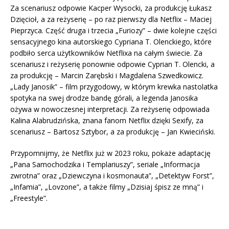
Za scenariusz odpowie Kacper Wysocki, za produkcję Łukasz
Dzięcioł, a za reżyserię – po raz pierwszy dla Netflix – Maciej
Pieprzyca. Część druga i trzecia „Furiozy” – dwie kolejne części
sensacyjnego kina autorskiego Cypriana T. Olenckiego, które
podbiło serca użytkowników Netflixa na całym świecie. Za
scenariusz i reżyserię ponownie odpowie Cyprian T. Olencki, a
za produkcję – Marcin Zarębski i Magdalena Szwedkowicz.
„Lady Janosik” – film przygodowy, w którym krewka nastolatka
spotyka na swej drodze bandę górali, a legenda Janosika
ożywa w nowoczesnej interpretacji. Za reżyserię odpowiada
Kalina Alabrudzińska, znana fanom Netflix dzięki Sexify, za
scenariusz – Bartosz Sztybor, a za produkcję – Jan Kwieciński.
Przypomnijmy, że Netflix już w 2023 roku, pokaże adaptację
„Pana Samochodzika i Templariuszy”, seriale „Informacja
zwrotna” oraz „Dziewczyna i kosmonauta”, „Detektyw Forst”,
„Infamia”, „Lovzone”, a także filmy „Dzisiaj śpisz ze mną” i
„Freestyle”.