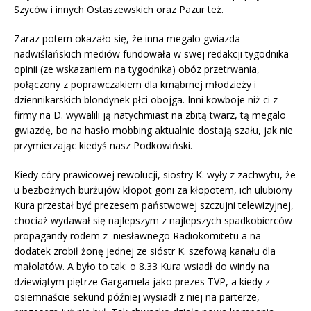
Szyców i innych Ostaszewskich oraz Pazur też.
Zaraz potem okazało się, że inna megalo gwiazda
nadwiślańskich mediów fundowała w swej redakcji tygodnika
opinii (ze wskazaniem na tygodnika) obóz przetrwania,
połączony z poprawczakiem dla krnąbrnej młodzieży i
dziennikarskich blondynek płci obojga. Inni kowboje niż ci z
firmy na D. wywalili ją natychmiast na zbitą twarz, tą megalo
gwiazdę, bo na hasło mobbing aktualnie dostają szału, jak nie
przymierzając kiedyś nasz Podkowiński.
Kiedy córy prawicowej rewolucji, siostry K. wyły z zachwytu, że
u bezbożnych burżujów kłopot goni za kłopotem, ich ulubiony
Kura przestał być prezesem państwowej szczujni telewizyjnej,
chociaż wydawał się najlepszym z najlepszych spadkobierców
propagandy rodem z niesławnego Radiokomitetu a na
dodatek zrobił żonę jednej ze sióstr K. szefową kanału dla
małolatów. A było to tak: o 8.33 Kura wsiadł do windy na
dziewiątym piętrze Gargamela jako prezes TVP, a kiedy z
osiemnaście sekund później wysiadł z niej na parterze,