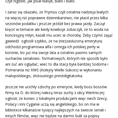
czyli nigdzie, jak pisał klasyk, biało i biało.
I zaraz się okazało, że Prymus czyli ostatnia nadzieja białych
na więcej niż poprawne dziennikarstwo, nie płacił przez kilka
sezonów podatku i jeszcze jeździł bez prawa jazdy. Zaczął
kręcić w temacie ale kiedy kowboje zobaczyli, że to woda na
koncesyjny młyn, kazali mu uciec w chorobę. Żeby czymś zająć
gawiedź ogłosili szybko, że na (nie)zasłużoną emeryturę
odchodzi programowa alfa i omega ich polskiej perły w
koronie, bo już ma swoje lata a ostatnio pasmo samych
sucharów serialowo- formatowych, których nie sposób było
ani żuć ani oglądać, wiec to dla stacji była bardziej Sodoma i
Pomerania niż KWS (Kolejny Wielki Sukces) w wykonaniu
małopolskiego, złotoustego prestidigitatorka.
Jeszcze nie ucichły szlochy po emerycie, kiedy boss bossów
firmy na D. do której należą teraz zuchy z ulicy Wiertniczej
ogłosił, że koniec z lokalnymi produkcjami więc niech Grecy,
Polacy i inni Cyganie uczą się angielskiego, bo on ma w
bibliotece kilkanaście tysięcy najlepszych na świecie seriali i
innych filmów, więc nie będzie na darmo bulił za popisy