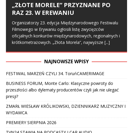
„ZŁOTE MORELE” PRZYZNANE PO
RAZ 23. W EREWANIU
Organizatorzy 23. edycja Międzynarodowego Festiwalu
Filmowego w Erywaniu ogłosili listę zwycięzców
oficjalnych konkurów międzynarodowych, regionalnych i
krótkometrażowych. „Złota Morela”, najwyższe
[...]
NAJNOWSZE WPISY
FESTIWAL MARZEŃ CZYLI 34. ToruńCAMERIMAGE
BUSINESS FORUM, Monte Carlo: Klasyczne powroty do
przeszłości albo dylematy producentów czyli jak nie ulegać
presji?
ZMARŁ WIESŁAW KRÓLIKOWSKI, DZIENNIKARZ MUZYCZNY I
WYDAWCA
PREMIERY SIERPNIA 2026
TVN24 STAWIA NA PODCASTY I CAR AUDIO