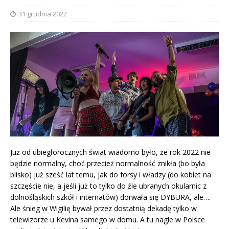
31 grudnia 2022
Już od ubiegłorocznych świat wiadomo było, że rok 2022 nie
będzie normalny, choć przecież normalność znikła (bo była
blisko) już sześć lat temu, jak do forsy i władzy (do kobiet na
szczęście nie, a jeśli już to tylko do źle ubranych okularnic z
dolnośląskich szkół i internatów) dorwała się DYBURA, ale….
Ale śnieg w Wigilię bywał przez dostatnią dekadę tylko w
telewizorze u Kevina samego w domu. A tu nagle w Polsce