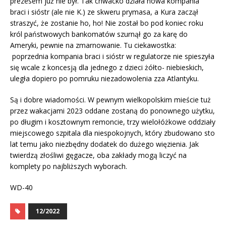
prezesem już nie był. Tak chwacko działa nowa kompania
braci i sióstr (ale nie K.) ze skweru prymasa, a Kura zaczął
straszyć, że zostanie ho, ho! Nie został bo pod koniec roku
król państwowych bankomatów szurnął go za karę do
Ameryki, pewnie na zmarnowanie. Tu ciekawostka:
poprzednia kompania braci i sióstr w regulatorze nie spieszyła
się wcale z koncesją dla jednego z dzieci żółto- niebieskich,
uległa dopiero po pomruku niezadowolenia zza Atlantyku.
Są i dobre wiadomości. W pewnym wielkopolskim mieście tuż
przez wakacjami 2023 oddane zostaną do ponownego użytku,
po długim i kosztownym remoncie, trzy wielołóżkowe oddziały
miejscowego szpitala dla niespokojnych, który zbudowano sto
lat temu jako niezbędny dodatek do dużego więzienia. Jak
twierdzą złośliwi gęgacze, oba zakłady mogą liczyć na
komplety po najbliższych wyborach.
WD-40
12/2022