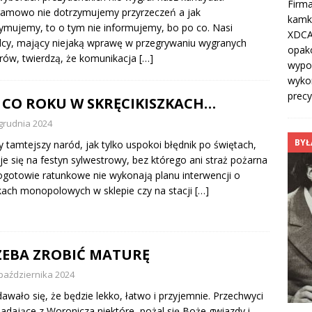
Firm
amowo nie dotrzymujemy przyrzeczeń a jak
kamk
ymujemy, to o tym nie informujemy, bo po co. Nasi
XDCA
cy, mający niejaką wprawę w przegrywaniu wygranych
opak
ów, twierdzą, że komunikacja
[…]
wypo
wykor
precy
 CO ROKU W SKRĘCIKISZKACH…
grudnia 2024
BYŁ
y tamtejszy naród, jak tylko uspokoi błędnik po świętach,
je się na festyn sylwestrowy, bez którego ani straż pożarna
ogotowie ratunkowe nie wykonają planu interwencji o
kach monopolowych w sklepie czy na stacji
[…]
ZEBA ZROBIĆ MATURĘ
października 2024
awało się, że będzie lekko, łatwo i przyjemnie. Przechwyci
padające z Woronicza niektóre, pożal się Boże gwiazdy i