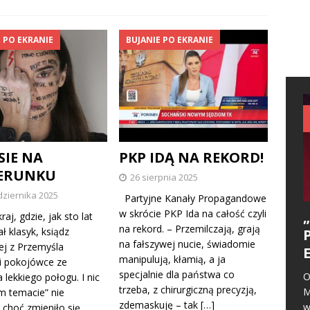
 PO EKRANIE
BUJANIE PO EKRANIE
SIE NA
PKP IDĄ NA REKORD!
ERUNKU
26 sierpnia 2025
dziernika 2025
Partyjne Kanały Propagandowe
w skrócie PKP Ida na całość czyli
kraj, gdzie, jak sto lat
na rekord. – Przemilczają, grają
ł klasyk, ksiądz
na fałszywej nucie, świadomie
ej z Przemyśla
manipulują, kłamią, a ja
i pokojówce ze
specjalnie dla państwa co
O
 lekkiego połogu. I nic
trzeba, z chirurgiczną precyzją,
M
ym temacie” nie
zdemaskuję – tak
[…]
w
 choć zmieniło się