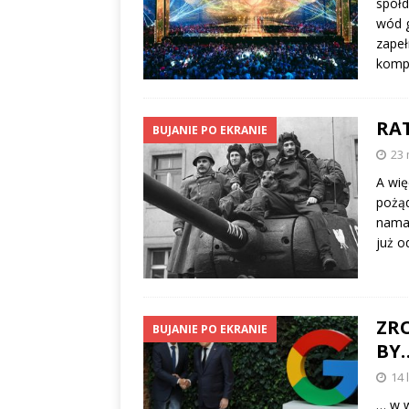
spółd
wód g
zapeł
kompo
RAT
BUJANIE PO EKRANIE
23 
A wię
pożąd
namaś
już o
ZR
BUJANIE PO EKRANIE
BY
14 
… w w