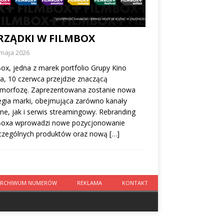
RZĄDKI W FILMBOX
 maja 2026
ox, jedna z marek portfolio Grupy Kino
a, 10 czerwca przejdzie znaczącą
morfozę. Zaprezentowana zostanie nowa
egia marki, obejmująca zarówno kanały
rne, jak i serwis streamingowy. Rebranding
Boxa wprowadzi nowe pozycjonowanie
czególnych produktów oraz nową
[…]
ARCHIWUM NUMERÓW
REKLAMA
KONTAKT