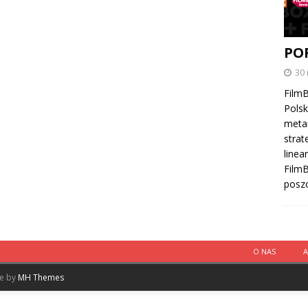
PO
30
FilmB
Polsk
meta
strat
linea
Film
posz
O NAS
me by
MH Themes