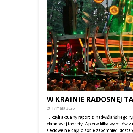
albo dylematy produc
W KRAINIE RADOSNEJ 
17 maja 2026
…. czyli aktualny raport z nadwiślańskiego 
ekranowej tandety. Wpierw kilka wyimków z n
sieciowe nie dają o sobie zapomnieć, dosta