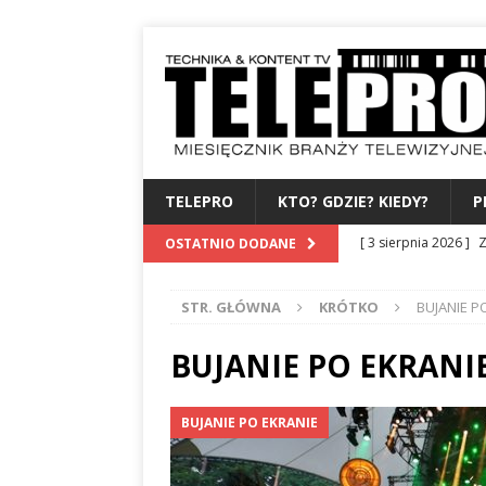
TELEPRO
KTO? GDZIE? KIEDY?
P
[ 3 sierpnia 2026 ]
Z
OSTATNIO DODANE
WYDAWCA
PERSO
STR. GŁÓWNA
KRÓTKO
BUJANIE P
[ 31 lipca 2026 ]
PRE
[ 27 lipca 2026 ]
TV
BUJANIE PO EKRANI
[ 24 lipca 2026 ]
KA
BUJANIE PO EKRANIE
BAMBUKO
PO 3 
[ 4 sierpnia 2026 ]
B