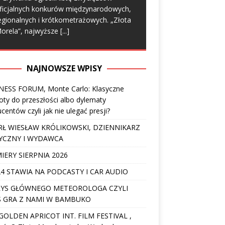
ficjalnych konkurów międzynarodowych,
egionalnych i krótkometrażowych. „Złota
orela”, najwyższe
[...]
NAJNOWSZE WPISY
NESS FORUM, Monte Carlo: Klasyczne
ty do przeszłości albo dylematy
centów czyli jak nie ulegać presji?
Ł WIESŁAW KRÓLIKOWSKI, DZIENNIKARZ
YCZNY I WYDAWCA
IERY SIERPNIA 2026
4 STAWIA NA PODCASTY I CAR AUDIO
YS GŁÓWNEGO METEOROLOGA CZYLI
 GRA Z NAMI W BAMBUKO
I GOLDEN APRICOT INT. FILM FESTIVAL ,