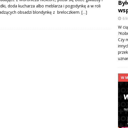
Był
dki, doda kucharza albo meblarza i pogodynkę a w roli
ws
dzących obsadzi blondynkę z breloczkiem.
[…]
6 l
W cią
?Kobr
Czy 
innyc
przek
uzna
W M