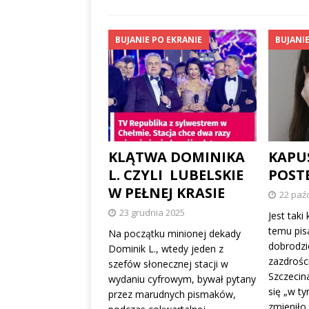
BUJANIE PO EKRANIE
BUJANIE
KLĄTWA DOMINIKA
KAPU
L. CZYLI LUBELSKIE
POST
W PEŁNEJ KRASIE
22 paź
23 grudnia 2025
Jest taki 
temu pisa
Na początku minionej dekady
dobrodzi
Dominik L., wtedy jeden z
zazdrośc
szefów słonecznej stacji w
Szczecina
wydaniu cyfrowym, bywał pytany
się „w t
przez marudnych pismaków,
zmieniło,