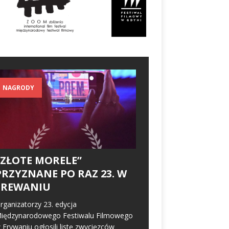
NAGRODY
„ZŁOTE MORELE”
PRZYZNANE PO RAZ 23. W
EREWANIU
rganizatorzy 23. edycja
iędzynarodowego Festiwalu Filmowego
 Erywaniu ogłosili listę zwycięzców