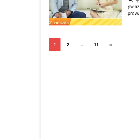
gwiaz
prowa
1
2
…
11
»