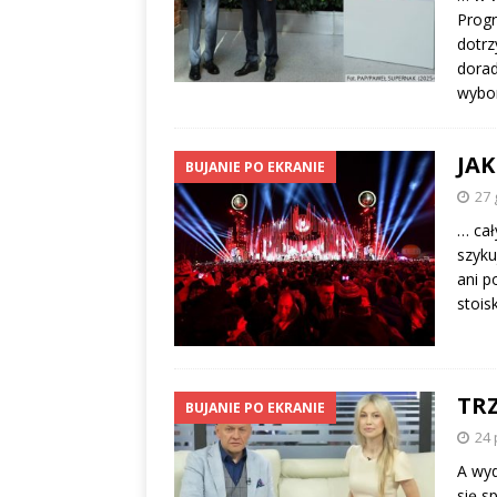
Progr
dotrz
dorad
wybor
JAK
BUJANIE PO EKRANIE
27 
… cał
szyku
ani p
stois
TR
BUJANIE PO EKRANIE
24 
A wyd
się s