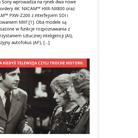
a Sony wprowadza na rynek dwa nowe
ordery 4K: NXCAM™ HXR-NX800 oraz
M™ PXW-Z200 z interfejsem SDI i
owaniem MXF.[1]. Oba modele są
sażone w funkcje rozpoznawania z
zystaniem sztucznej inteligencji (AI),
zyjny autofokus (AF),
[…]
A KIEDYŚ TELEWIZJA CZYLI TROCHE HISTORII: