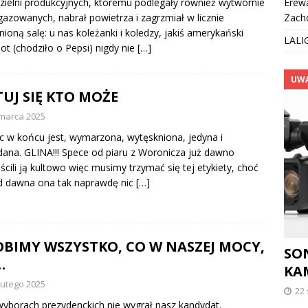
Erew
zielni produkcyjnych, któremu podlegały również wytwórnie
Zach
azowanych, nabrał powietrza i zagrzmiał w licznie
nioną salę: u nas koleżanki i koledzy, jakiś amerykański
LALI
t (chodziło o Pepsi) nigdy nie
[…]
UW
UJ SIĘ KTO MOŻE
marca 2025
c w końcu jest, wymarzona, wytęskniona, jedyna i
ana. GLINA!!! Spece od piaru z Woronicza już dawno
cili ją kultowo więc musimy trzymać się tej etykiety, choć
d dawna ona tak naprawdę nic
[…]
OBIMY WSZYSTKO, CO W NASZEJ MOCY,
SO
…
KA
lutego 2025
22 
yborach prezydenckich nie wygrał nasz kandydat.