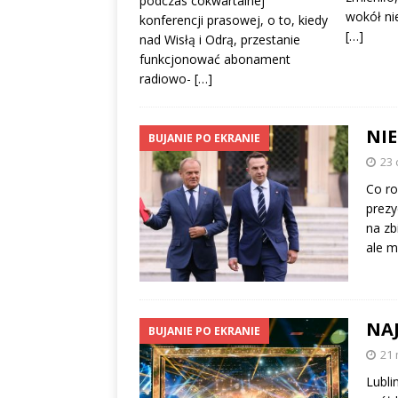
podczas cokwartalnej
wokół ni
konferencji prasowej, o to, kiedy
[…]
nad Wisłą i Odrą, przestanie
funkcjonować abonament
radiowo-
[…]
NIE
BUJANIE PO EKRANIE
23 
Co ro
prezy
na zb
ale m
NAJ
BUJANIE PO EKRANIE
21 
Lubli