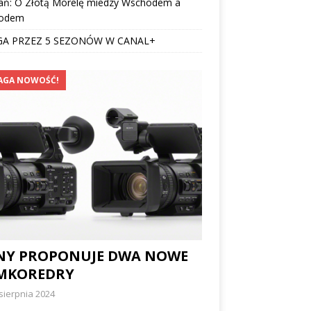
ań: O Złotą Morelę miedzy Wschodem a
odem
GA PRZEZ 5 SEZONÓW W CANAL+
AGA NOWOŚĆ!
NY PROPONUJE DWA NOWE
MKOREDRY
sierpnia 2024