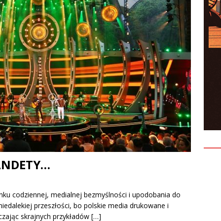
entów czyli jak nie ulegać presji?
KONFERENCJE
TANDETY…
rynku codziennej, medialnej bezmyślności i upodobania do
iedalekiej przeszłości, bo polskie media drukowane i
rczając skrajnych przykładów
[…]