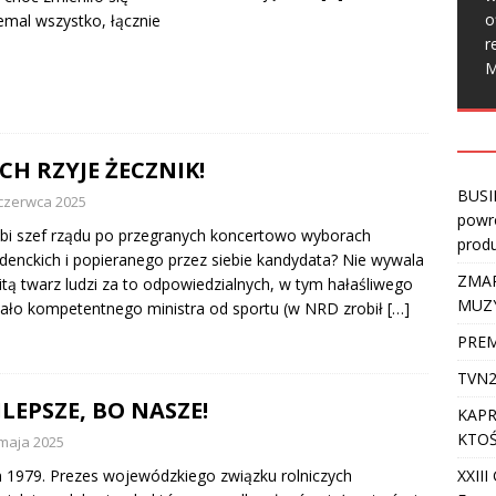
o
emal wszystko, łącznie
r
M
CH RZYJE ŻECZNIK!
BUSI
czerwca 2025
powro
bi szef rządu po przegranych koncertowo wyborach
produ
denckich i popieranego przez siebie kandydata? Nie wywala
ZMAR
itą twarz ludzi za to odpowiedzialnych, w tym hałaśliwego
MUZ
ało kompetentnego ministra od sportu (w NRD zrobił
[…]
PREM
TVN2
LEPSZE, BO NASZE!
KAPR
KTOŚ
maja 2025
XXII
n 1979. Prezes wojewódzkiego związku rolniczych