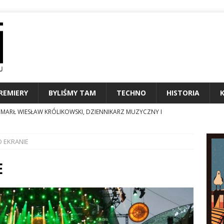
REMIERY
BYLIŚMY TAM
TECHNO
HISTORIA
MARŁ WIESŁAW KRÓLIKOWSKI, DZIENNIKARZ MUZYCZNY I
NALIA
O EKRANIE
MIERY SIERPNIA 2026
KALENDARIUM
N24 STAWIA NA PODCASTY I CAR AUDIO
TECHNO
E
PRYS GŁÓWNEGO METEOROLOGA CZYLI KTOŚ GRA Z NAMI W
STRONIE EKRANU
USINESS FORUM, Monte Carlo: Klasyczne powroty do przeszłości