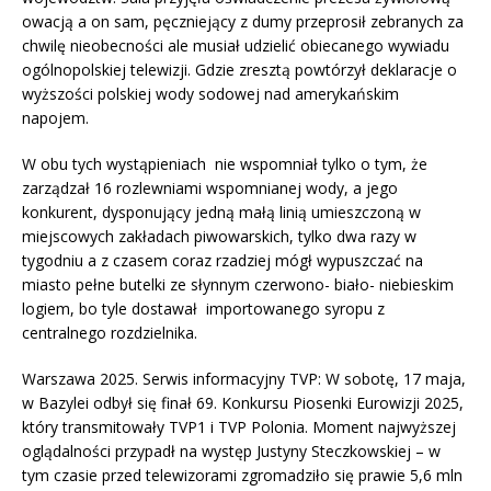
owacją a on sam, pęczniejący z dumy przeprosił zebranych za
chwilę nieobecności ale musiał udzielić obiecanego wywiadu
ogólnopolskiej telewizji. Gdzie zresztą powtórzył deklaracje o
wyższości polskiej wody sodowej nad amerykańskim
napojem.
W obu tych wystąpieniach nie wspomniał tylko o tym, że
zarządzał 16 rozlewniami wspomnianej wody, a jego
konkurent, dysponujący jedną małą linią umieszczoną w
miejscowych zakładach piwowarskich, tylko dwa razy w
tygodniu a z czasem coraz rzadziej mógł wypuszczać na
miasto pełne butelki ze słynnym czerwono- biało- niebieskim
logiem, bo tyle dostawał importowanego syropu z
centralnego rozdzielnika.
Warszawa 2025. Serwis informacyjny TVP: W sobotę, 17 maja,
w Bazylei odbył się finał 69. Konkursu Piosenki Eurowizji 2025,
który transmitowały TVP1 i TVP Polonia. Moment najwyższej
oglądalności przypadł na występ Justyny Steczkowskiej – w
tym czasie przed telewizorami zgromadziło się prawie 5,6 mln