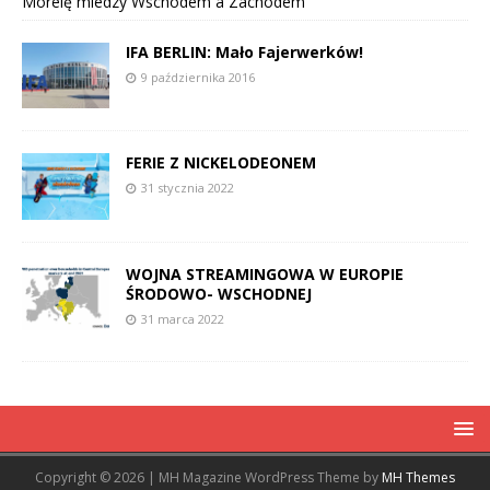
Morelę miedzy Wschodem a Zachodem
IFA BERLIN: Mało Fajerwerków!
9 października 2016
FERIE Z NICKELODEONEM
31 stycznia 2022
WOJNA STREAMINGOWA W EUROPIE
ŚRODOWO- WSCHODNEJ
31 marca 2022
Copyright © 2026 | MH Magazine WordPress Theme by
MH Themes