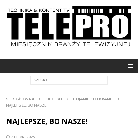
STR. GŁÓWNA
KRÓTKO
BUJANIE PO EKRANIE
NAJLEPSZE, BO NASZE!
NAJLEPSZE, BO NASZE!
21 maja 2025