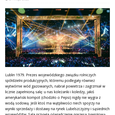
Lublin 1979. Prezes wojewódzkiego związku rolniczych
spółdzielni produkcyjnych, któremu podlegały również
wytwórnie wód gazowanych, nabrał powietrza i zagrzmiał w
licznie zapełnioną salę: u nas koleżanki i koledzy, jakiś
amerykański kompot (chodziło o Pepsi) nigdy nie wygra z
wodą sodową. Jeśli ktoś ma wątpliwości niech spojrzy na
wyniki sprzedaży i dostawy na rynek Lubelszczyzny i sąsiednich
województw. Sala przyjęła oświadczenie prezesa żywiołową