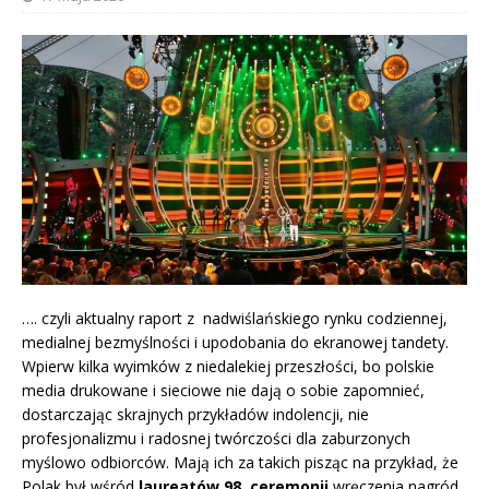
…. czyli aktualny raport z nadwiślańskiego rynku codziennej,
medialnej bezmyślności i upodobania do ekranowej tandety.
Wpierw kilka wyimków z niedalekiej przeszłości, bo polskie
media drukowane i sieciowe nie dają o sobie zapomnieć,
dostarczając skrajnych przykładów indolencji, nie
profesjonalizmu i radosnej twórczości dla zaburzonych
myślowo odbiorców. Mają ich za takich pisząc na przykład, że
Polak był wśród
laureatów 98. ceremonii
wręczenia nagród