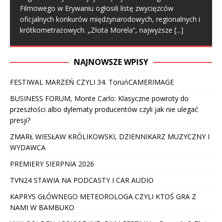
Filmowego w Erywaniu ogłosili listę zwycięzców
oficjalnych konkurów międzynarodowych, regionalnych i
krótkometrażowych. „Złota Morela”, najwyższe
[...]
NAJNOWSZE WPISY
FESTIWAL MARZEŃ CZYLI 34. ToruńCAMERIMAGE
BUSINESS FORUM, Monte Carlo: Klasyczne powroty do
przeszłości albo dylematy producentów czyli jak nie ulegać
presji?
ZMARŁ WIESŁAW KRÓLIKOWSKI, DZIENNIKARZ MUZYCZNY I
WYDAWCA
PREMIERY SIERPNIA 2026
TVN24 STAWIA NA PODCASTY I CAR AUDIO
KAPRYS GŁÓWNEGO METEOROLOGA CZYLI KTOŚ GRA Z
NAMI W BAMBUKO