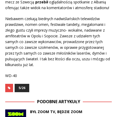
mecz ze Szwecją
przebił
oglądalnością spotkanie z Albanią
oferując także widok na komentatorów i atmosferę stadionu!
Niebawem czekają biednych nadwiślańskich telewidzów
prawdziwe, nomen omen, festiwale tandety, megalomanii i
złego gustu czyli imprezy muzyczno- wokalne, nadawane z
amfiteatrów w Opolu i Sopocie. Zawsze z udziałem tych
samych co zawsze wykonawców, prowadzone przez tych
samych co zawsze szołmenów, w oprawie przygotowanej
przez tych samych co zawsze miłośników laserów, dymów i
pulsujących świateł. I tak bez litości dla oczu, uszu i mózgu od
kilkunastu już lat.
WD-40
5/26
PODOBNE ARTYKUŁY
BYŁ ZOOM TV, BĘDZIE ZOOM