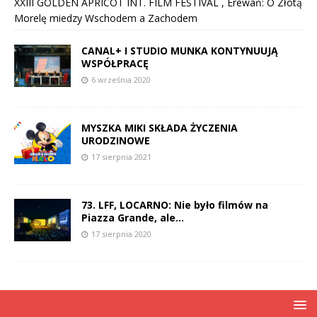
XXIII GOLDEN APRICOT INT. FILM FESTIVAL , Erewań: O Złotą
Morelę miedzy Wschodem a Zachodem
CANAL+ I STUDIO MUNKA KONTYNUUJĄ
WSPÓŁPRACĘ
6 września 2020
MYSZKA MIKI SKŁADA ŻYCZENIA
URODZINOWE
17 sierpnia 2021
73. LFF, LOCARNO: Nie było filmów na
Piazza Grande, ale…
17 sierpnia 2020