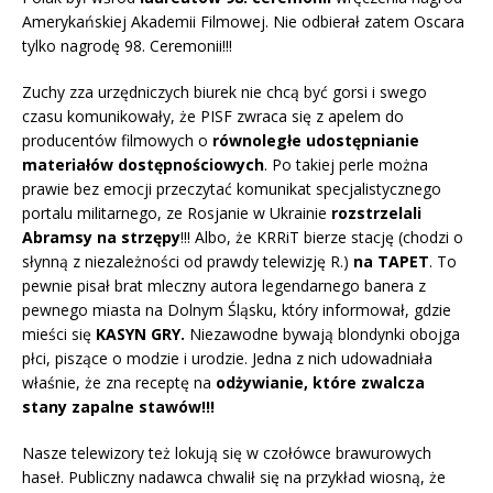
Amerykańskiej Akademii Filmowej. Nie odbierał zatem Oscara
tylko nagrodę 98. Ceremonii!!!
Zuchy zza urzędniczych biurek nie chcą być gorsi i swego
czasu komunikowały, że PISF zwraca się z apelem do
producentów filmowych o
równoległe udostępnianie
materiałów dostępnościowych
. Po takiej perle można
prawie bez emocji przeczytać komunikat specjalistycznego
portalu militarnego, ze Rosjanie w Ukrainie
rozstrzelali
Abramsy na strzępy
!!! Albo, że KRRiT bierze stację (chodzi o
słynną z niezależności od prawdy telewizję R.)
na TAPET
. To
pewnie pisał brat mleczny autora legendarnego banera z
pewnego miasta na Dolnym Śląsku, który informował, gdzie
mieści się
KASYN GRY.
Niezawodne bywają blondynki obojga
płci, piszące o modzie i urodzie. Jedna z nich udowadniała
właśnie, że zna receptę na
odżywianie, które
zwalcza
stany zapalne stawów!!!
Nasze telewizory też lokują się w czołówce brawurowych
haseł. Publiczny nadawca chwalił się na przykład wiosną, że