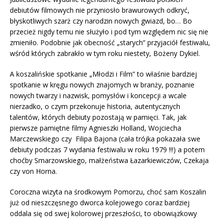
debiutów filmowych nie przyniosło brawurowych odkryć,
błyskotliwych szarż czy narodzin nowych gwiazd, bo… Bo
przecież nigdy temu nie służyło i pod tym względem nic się nie
zmieniło. Podobnie jak obecność „starych” przyjaciół festiwalu,
wśród których zabrakło w tym roku niestety, Bożeny Dykiel.
A koszalińskie spotkanie „Młodzi i Film” to właśnie bardziej
spotkanie w kręgu nowych znajomych w branży, poznanie
nowych twarzy i nazwisk, pomysłów i koncepcji a wcale
nierzadko, o czym przekonuje historia, autentycznych
talentów, których debiuty pozostają w pamięci. Tak, jak
pierwsze pamiętne filmy Agnieszki Holland, Wojciecha
Marczewskiego czy Filipa Bajona (cała trójka pokazała swe
debiuty podczas 7 wydania festiwalu w roku 1979 !!!) a potem
choćby Smarzowskiego, małżeństwa Łazarkiewiczów, Czekaja
czy von Horna.
Coroczna wizyta na środkowym Pomorzu, choć sam Koszalin
już od nieszczęsnego dworca kolejowego coraz bardziej
oddala się od swej kolorowej przeszłości, to obowiązkowy