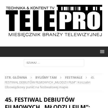
STR. GŁÓWNA
BYLIŚMY TAM
FESTIWALE
45.
FESTIWAL DEBIUTÓW FILMOWYCH „MŁODZI I FILM”: Koszalin:
Obowiązkowy punkt na festiwalowej mapie
45. FESTIWAL DEBIUTÓW
FILMOWYCH „MŁODZI I FILM”: