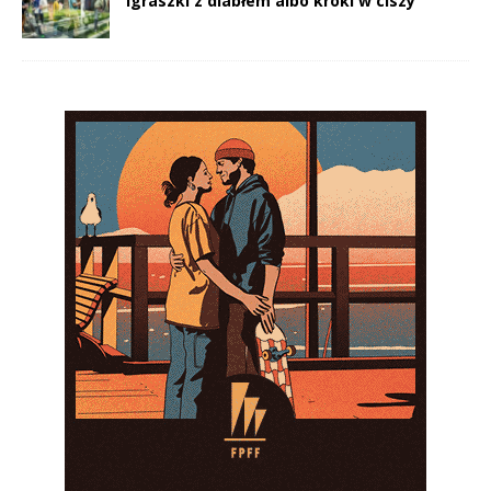
Igraszki z diabłem albo kroki w ciszy