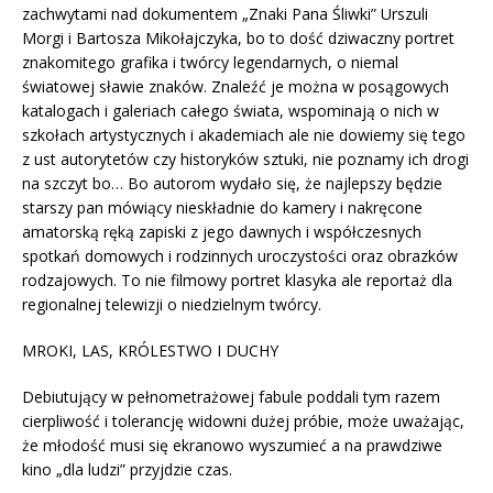
zachwytami nad dokumentem „Znaki Pana Śliwki” Urszuli
Morgi i Bartosza Mikołajczyka, bo to dość dziwaczny portret
znakomitego grafika i twórcy legendarnych, o niemal
światowej sławie znaków. Znaleźć je można w posągowych
katalogach i galeriach całego świata, wspominają o nich w
szkołach artystycznych i akademiach ale nie dowiemy się tego
z ust autorytetów czy historyków sztuki, nie poznamy ich drogi
na szczyt bo… Bo autorom wydało się, że najlepszy będzie
starszy pan mówiący nieskładnie do kamery i nakręcone
amatorską ręką zapiski z jego dawnych i współczesnych
spotkań domowych i rodzinnych uroczystości oraz obrazków
rodzajowych. To nie filmowy portret klasyka ale reportaż dla
regionalnej telewizji o niedzielnym twórcy.
MROKI, LAS, KRÓLESTWO I DUCHY
Debiutujący w pełnometrażowej fabule poddali tym razem
cierpliwość i tolerancję widowni dużej próbie, może uważając,
że młodość musi się ekranowo wyszumieć a na prawdziwe
kino „dla ludzi” przyjdzie czas.