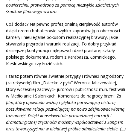
powierzchni, prowadzoną za pomocą niezwykle szlachetnych
środków filmowego wyrazu.
Coś dodać? Na pewno profesjonalną cierpliwość autorów
dzięki czemu bohaterowie szybko zapominają o obecności
kamery i nieuleganie pokusom realizacyjnej brawury, jakie
stwarzała przyroda i warunki realizacji. To dobry przykład
dzisiejszej kontynuacji najlepszych dzieł prastarej szkoły
polskiego dokumentu, rodem z Karabasza, Łomnickiego,
Kieślowskiego czy Łozińskich.
I zaraz potem równie świetnie przyjęty i również nagrodzony
(za reżyserię) film „Dziecko z pyłu” Weroniki Mliczewskiej,
który wcześniej zachwycił jurorów i publiczność m.in. festiwali
w Mediolanie i Salonikach. Komentarz do nagrody brzmi:
Za
film, który opowiada ważną i głęboko poruszającą historię
poszukiwania relacji pozwalającej na nowo zdefiniować własną
tożsamość. Dzięki konsekwentnie prowadzonej narracji i
dramaturgicznej zręczności możemy współodczuwać z Sangiem
oraz towarzyszyć mu w niełatwej próbie odnalezienia siebie. (…)