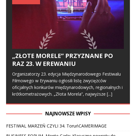
„ZŁOTE MORELE” PRZYZNANE PO
RAZ 23. W EREWANIU
Organizatorzy 23. edycja Międzynarodowego Festiwalu
Filmowego w Erywaniu ogłosili listę zwycięzców
oficjalnych konkurów międzynarodowych, regionalnych i
krótkometrażowych. „Złota Morela”, najwyższe
[...]
NAJNOWSZE WPISY
FESTIWAL MARZEŃ CZYLI 34. ToruńCAMERIMAGE
BUSINESS FORUM, Monte Carlo: Klasyczne powroty do