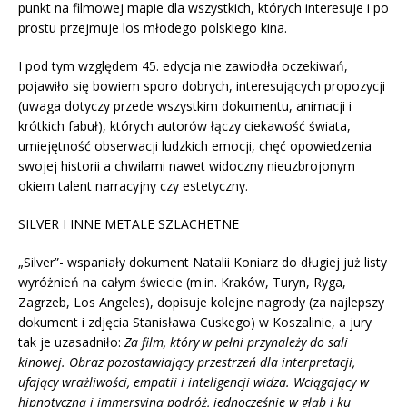
punkt na filmowej mapie dla wszystkich, których interesuje i po
prostu przejmuje los młodego polskiego kina.
I pod tym względem 45. edycja nie zawiodła oczekiwań,
pojawiło się bowiem sporo dobrych, interesujących propozycji
(uwaga dotyczy przede wszystkim dokumentu, animacji i
krótkich fabuł), których autorów łączy ciekawość świata,
umiejętność obserwacji ludzkich emocji, chęć opowiedzenia
swojej historii a chwilami nawet widoczny nieuzbrojonym
okiem talent narracyjny czy estetyczny.
SILVER I INNE METALE SZLACHETNE
„Silver”- wspaniały dokument Natalii Koniarz do długiej już listy
wyróżnień na całym świecie (m.in. Kraków, Turyn, Ryga,
Zagrzeb, Los Angeles), dopisuje kolejne nagrody (za najlepszy
dokument i zdjęcia Stanisława Cuskego) w Koszalinie, a jury
tak je uzasadniło:
Za film, który w pełni przynależy do sali
kinowej. Obraz pozostawiający przestrzeń dla interpretacji,
ufający wrażliwości, empatii i inteligencji widza. Wciągający w
hipnotyczną i immersyjną podróż, jednocześnie w głąb i ku