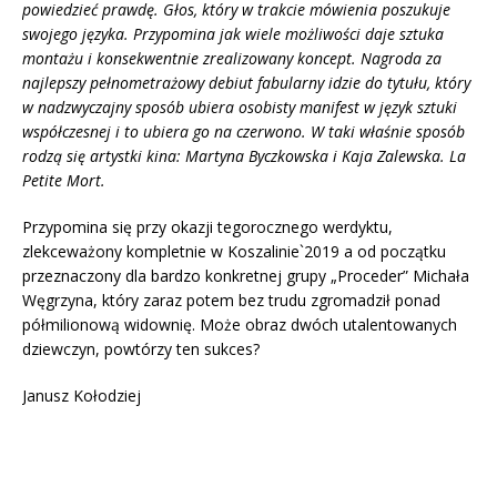
powiedzieć prawdę. Głos, który w trakcie mówienia poszukuje
swojego języka. Przypomina jak wiele możliwości daje sztuka
montażu i konsekwentnie zrealizowany koncept. Nagroda za
najlepszy pełnometrażowy debiut fabularny idzie do tytułu, który
w nadzwyczajny sposób ubiera osobisty manifest w język sztuki
współczesnej i to ubiera go na czerwono. W taki właśnie sposób
rodzą się artystki kina: Martyna Byczkowska i Kaja Zalewska. La
Petite Mort.
Przypomina się przy okazji tegorocznego werdyktu,
zlekceważony kompletnie w Koszalinie`2019 a od początku
przeznaczony dla bardzo konkretnej grupy „Proceder” Michała
Węgrzyna, który zaraz potem bez trudu zgromadził ponad
półmilionową widownię. Może obraz dwóch utalentowanych
dziewczyn, powtórzy ten sukces?
Janusz Kołodziej