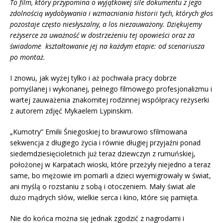
To film, który przypomina o wyjątkowej sile dokumentu z jego
zdolnością wydobywania i wzmacniania historii tych, których głos
pozostaje często niesłyszalny, a los niezauważony. Dziękujemy
reżyserce za uważność w dostrzeżeniu tej opowieści oraz za
świadome kształtowanie jej na każdym etapie: od scenariusza
po montaż.
I znowu, jak wyżej tylko i aż pochwała pracy dobrze
pomyślanej i wykonanej, pełnego filmowego profesjonalizmu i
wartej zauważenia znakomitej rodzinnej współpracy reżyserki
z autorem zdjęć Mykaelem Lypinskim.
„Kumotry” Emilii Śniegoskiej to brawurowo sfilmowana
sekwencja z długiego życia i równie długiej przyjaźni ponad
siedemdziesięcioletnich już teraz dziewczyn z rumuńskiej,
położonej w Karpatach wioski, które przeżyły niejedno a teraz
same, bo mężowie im pomarli a dzieci wyemigrowały w świat,
ani myślą o rozstaniu z sobą i otoczeniem. Mały świat ale
dużo mądrych słów, wielkie serca i kino, które się pamięta.
Nie do końca można się jednak zgodzić z nagrodami i