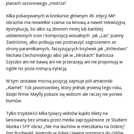
planach sezonowego „mistrza”.
Kilka pokazywanych w konkursie głównym 45. edycji MiF
obrazów ma niewielkie szanse na kinową a nawet telewizyjną
dystrybucję, bo albo są zbiorem mniej lub bardziej
udziwnionych scen i kompozycji wizualnych jak „Las” Joanny
Zastróżnej, albo próbują nas postraszyć zagrożeniem ze
strony paramilitarnych, faszyzujących bojówek jak „Królestwo”
Michała Ciechomskiego albo jak w „Mrokach” Bartosza
Szyszko ani nie bawią ani nie przerażają ani nie proponują w
ogóle nic poza rosnącą irytacją.
W tym zestawie mocną pozycję zajmuje pół amatorski
„Klarnet” Toli Jasionowskiej, który jednak jesienią tego roku,
dzięki firmie Mayfly pokaże się widzom ale raczej nie porwie
tłumów.
Tylko trzydzieści kilka tysięcy widzów kupiło bilety na
lansowany bez umiaru przez media zaprzyjaźnione ze Studiem
Munka i SFP obraz „Nie ma duchów w mieszkaniu na Dobrej”
Emi Buchwald. Nagrody w Gdyni i lawina nominacji do Orłów