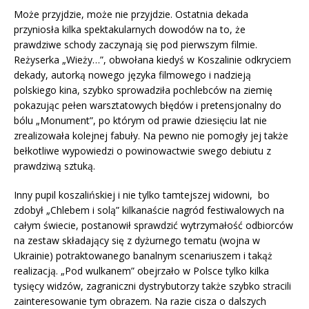
Może przyjdzie, może nie przyjdzie. Ostatnia dekada
przyniosła kilka spektakularnych dowodów na to, że
prawdziwe schody zaczynają się pod pierwszym filmie.
Reżyserka „Wieży…”, obwołana kiedyś w Koszalinie odkryciem
dekady, autorką nowego języka filmowego i nadzieją
polskiego kina, szybko sprowadziła pochlebców na ziemię
pokazując pełen warsztatowych błędów i pretensjonalny do
bólu „Monument”, po którym od prawie dziesięciu lat nie
zrealizowała kolejnej fabuły. Na pewno nie pomogły jej także
bełkotliwe wypowiedzi o powinowactwie swego debiutu z
prawdziwą sztuką.
Inny pupil koszalińskiej i nie tylko tamtejszej widowni, bo
zdobył „Chlebem i solą” kilkanaście nagród festiwalowych na
całym świecie, postanowił sprawdzić wytrzymałość odbiorców
na zestaw składający się z dyżurnego tematu (wojna w
Ukrainie) potraktowanego banalnym scenariuszem i takąż
realizacją. „Pod wulkanem” obejrzało w Polsce tylko kilka
tysięcy widzów, zagraniczni dystrybutorzy także szybko stracili
zainteresowanie tym obrazem. Na razie cisza o dalszych