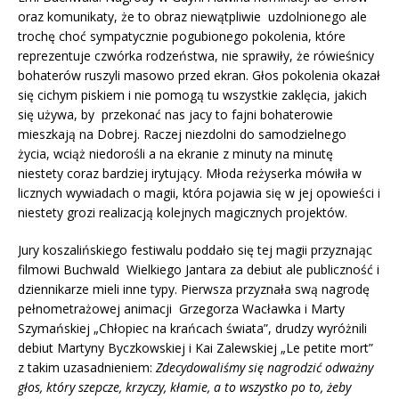
oraz komunikaty, że to obraz niewątpliwie uzdolnionego ale
trochę choć sympatycznie pogubionego pokolenia, które
reprezentuje czwórka rodzeństwa, nie sprawiły, że rówieśnicy
bohaterów ruszyli masowo przed ekran. Głos pokolenia okazał
się cichym piskiem i nie pomogą tu wszystkie zaklęcia, jakich
się używa, by przekonać nas jacy to fajni bohaterowie
mieszkają na Dobrej. Raczej niezdolni do samodzielnego
życia, wciąż niedorośli a na ekranie z minuty na minutę
niestety coraz bardziej irytujący. Młoda reżyserka mówiła w
licznych wywiadach o magii, która pojawia się w jej opowieści i
niestety grozi realizacją kolejnych magicznych projektów.
Jury koszalińskiego festiwalu poddało się tej magii przyznając
filmowi Buchwald Wielkiego Jantara za debiut ale publiczność i
dziennikarze mieli inne typy. Pierwsza przyznała swą nagrodę
pełnometrażowej animacji Grzegorza Wacławka i Marty
Szymańskiej „Chłopiec na krańcach świata”, drudzy wyróżnili
debiut Martyny Byczkowskiej i Kai Zalewskiej „Le petite mort”
z takim uzasadnieniem:
Zdecydowaliśmy się nagrodzić odważny
głos, który szepcze, krzyczy, kłamie, a to wszystko po to, żeby