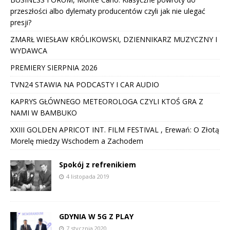
przeszłości albo dylematy producentów czyli jak nie ulegać
presji?
ZMARŁ WIESŁAW KRÓLIKOWSKI, DZIENNIKARZ MUZYCZNY I
WYDAWCA
PREMIERY SIERPNIA 2026
TVN24 STAWIA NA PODCASTY I CAR AUDIO
KAPRYS GŁÓWNEGO METEOROLOGA CZYLI KTOŚ GRA Z
NAMI W BAMBUKO
XXIII GOLDEN APRICOT INT. FILM FESTIVAL , Erewań: O Złotą
Morelę miedzy Wschodem a Zachodem
Spokój z refrenikiem
4 listopada 2019
GDYNIA W 5G Z PLAY
7 stycznia 2020