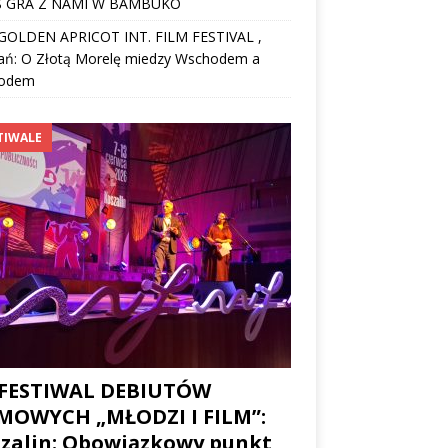
 GRA Z NAMI W BAMBUKO
I GOLDEN APRICOT INT. FILM FESTIVAL ,
ań: O Złotą Morelę miedzy Wschodem a
odem
TIWALE
 FESTIWAL DEBIUTÓW
MOWYCH „MŁODZI I FILM”:
zalin: Obowiązkowy punkt