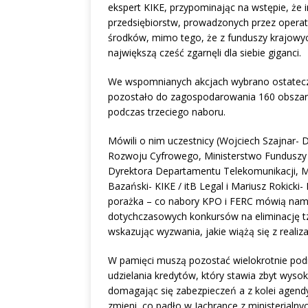
ekspert KIKE, przypominając na wstępie, że i
przedsiębiorstw, prowadzonych przez operat
środków, mimo tego, że z funduszy krajowych 
największą cześć zgarnęli dla siebie giganci.
We wspomnianych akcjach wybrano ostateczn
pozostało do zagospodarowania 160 obszaró
podczas trzeciego naboru.
Mówili o nim uczestnicy (Wojciech Szajnar- 
Rozwoju Cyfrowego, Ministerstwo Funduszy i 
Dyrektora Departamentu Telekomunikacji, Min
Bazański- KIKE / itB Legal i Mariusz Rokick
porażka – co nabory KPO i FERC mówią nam 
dotychczasowych konkursów na eliminację tz
wskazując wyzwania, jakie wiążą się z reali
W pamięci muszą pozostać wielokrotnie po
udzielania kredytów, który stawia zbyt wy
domagając się zabezpieczeń a z kolei agendy 
zmieni, co padło w Jachrance z ministerialn