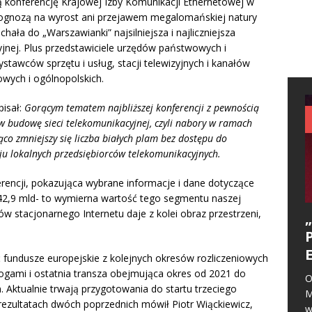
ą konferencję Krajowej Izby Komunikacji Ethernetowej w
prognozą na wyrost ani przejawem megalomańskiej natury
hała do „Warszawianki” najsilniejsza i najliczniejsza
yjnej. Plus przedstawiciele urzędów państwowych i
ystawców sprzętu i usług, stacji telewizyjnych i kanałów
wych i ogólnopolskich.
pisał:
Gorącym tematem najbliższej konferencji z pewnością
a w budowę sieci telekomunikacyjnej, czyli nabory w ramach
ąco zmniejszy się liczba białych plam bez dostępu do
oju lokalnych przedsiębiorców telekomunikacyjnych.
erencji, pokazująca wybrane informacje i dane dotyczące
o 42,9 mld- to wymierna wartość tego segmentu naszej
 stacjonarnego Internetu daje z kolei obraz przestrzeni,
fundusze europejskie z kolejnych okresów rozliczeniowych
nogami i ostatnia transza obejmująca okres od 2021 do
O
Aktualnie trwają przygotowania do startu trzeciego
M
rezultatach dwóch poprzednich mówił Piotr Wiąckiewicz,
w