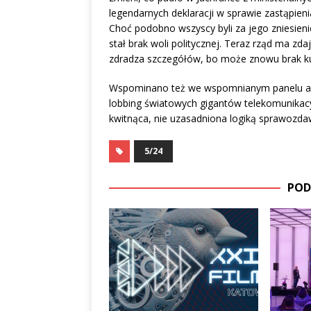
legendarnych deklaracji w sprawie zastąpien
Choć podobno wszyscy byli za jego zniesieni
stał brak woli politycznej. Teraz rząd ma zda
zdradza szczegółów, bo może znowu brak ku 
Wspominano też we wspomnianym panelu ale i
lobbing światowych gigantów telekomunikacyj
kwitnąca, nie uzasadniona logiką sprawozda
5/24
POD