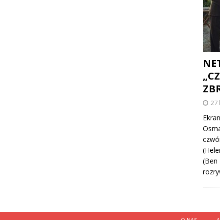
NE
„C
ZB
27 
Ekran
Osma
czwó
(Hele
(Ben 
rozry
O NAS