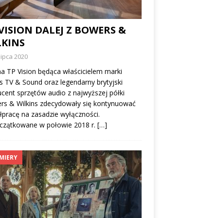
VISION DALEJ Z BOWERS &
LKINS
lipca 2020
 TP Vision będąca właścicielem marki
ps TV & Sound oraz legendarny brytyjski
cent sprzętów audio z najwyższej półki
rs & Wilkins zdecydowały się kontynuować
pracę na zasadzie wyłączności.
czątkowane w połowie 2018 r.
[…]
MIERY