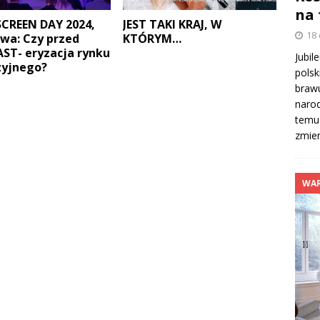
na 
CREEN DAY 2024,
JEST TAKI KRAJ, W
18
wa: Czy przed
KTÓRYM…
AST- eryzacja rynku
Jubil
zyjnego?
polsk
brawu
narod
temu 
zmien
WAR