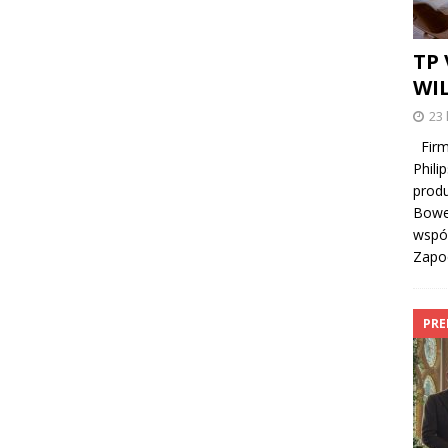
TP 
WI
23 
Firma
Phili
produ
Bowe
współ
Zapo
PRE