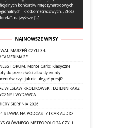
ficjalnych konkurów międzynarodowych,
egionalnych i krótkometrażowych. „Złota
orela”, najwyższe
[...]
NAJNOWSZE WPISY
IWAL MARZEŃ CZYLI 34.
ńCAMERIMAGE
NESS FORUM, Monte Carlo: Klasyczne
ty do przeszłości albo dylematy
centów czyli jak nie ulegać presji?
Ł WIESŁAW KRÓLIKOWSKI, DZIENNIKARZ
YCZNY I WYDAWCA
IERY SIERPNIA 2026
4 STAWIA NA PODCASTY I CAR AUDIO
YS GŁÓWNEGO METEOROLOGA CZYLI