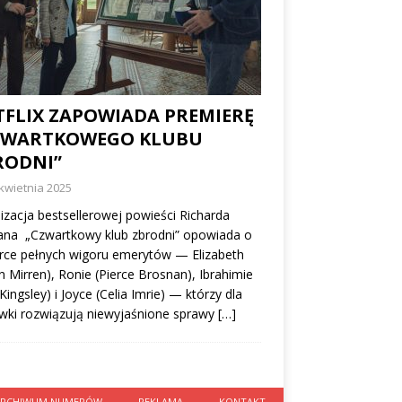
TFLIX ZAPOWIADA PREMIERĘ
ZWARTKOWEGO KLUBU
RODNI”
kwietnia 2025
izacja bestsellerowej powieści Richarda
na „Czwartkowy klub zbrodni” opowiada o
rce pełnych wigoru emerytów — Elizabeth
n Mirren), Ronie (Pierce Brosnan), Ibrahimie
Kingsley) i Joyce (Celia Imrie) — którzy dla
wki rozwiązują niewyjaśnione sprawy
[…]
ARCHIWUM NUMERÓW
REKLAMA
KONTAKT