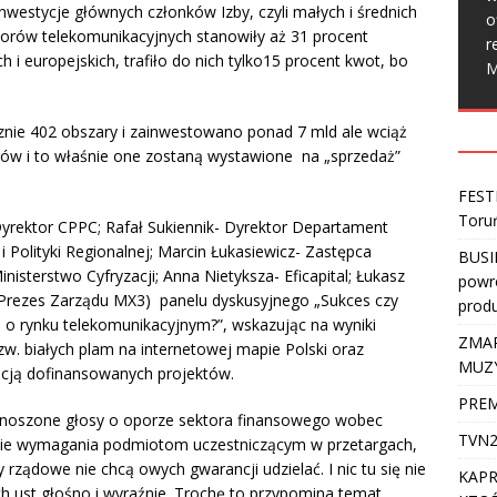
nwestycje głównych członków Izby, czyli małych i średnich
o
orów telekomunikacyjnych stanowiły aż 31 procent
r
i europejskich, trafiło do nich tylko15 procent kwot, bo
M
ie 402 obszary i zainwestowano ponad 7 mld ale wciąż
w i to właśnie one zostaną wystawione na „sprzedaż”
FEST
Toru
Dyrektor CPPC; Rafał Sukiennik- Dyrektor Departament
Polityki Regionalnej; Marcin Łukasiewicz- Zastępca
BUSI
isterstwo Cyfryzacji; Anna Nietyksza- Eficapital; Łukasz
powro
i- Prezes Zarządu MX3) panelu dyskusyjnego „Sukces czy
produ
o rynku telekomunikacyjnym?”, wskazując na wyniki
ZMAR
w. białych plam na internetowej mapie Polski oraz
MUZ
zacją dofinansowanych projektów.
PREM
dnoszone głosy o oporze sektora finansowego wobec
TVN2
sokie wymagania podmiotom uczestniczącym w przetargach,
rządowe nie chcą owych gwarancji udzielać. I nic tu się nie
KAPR
ych ust głośno i wyraźnie. Trochę to przypomina temat