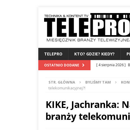
TELEPRO
KTO? GDZIE? KIEDY?
P
[ 4 sierpnia 2026 ]
B
OSTATNIO DODANE
albo dylematy produc
STR. GŁÓWNA
BYLIŚMY TAM
KON
[ 3 sierpnia 2026 ]
Z
telekomunikacyjnej?!
WYDAWCA
PERSO
KIKE, Jachranka: 
[ 31 lipca 2026 ]
PRE
branży telekomuni
[ 27 lipca 2026 ]
TV
[ 6 sierpnia 2026 ]
F