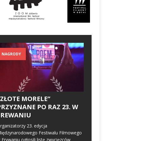
NAGRODY
„ZŁOTE MORELE”
PRZYZNANE PO RAZ 23. W
EREWANIU
rganizatorzy 23. edycja
iędzynarodowego Festiwalu Filmowego
 Erywaniu ogłosili listę zwycięzców