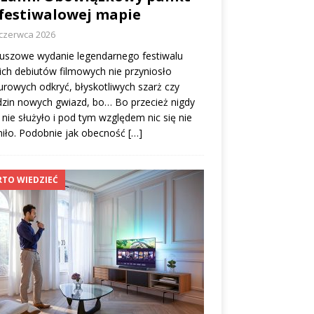
festiwalowej mapie
 czerwca 2026
euszowe wydanie legendarnego festiwalu
ich debiutów filmowych nie przyniosło
rowych odkryć, błyskotliwych szarż czy
zin nowych gwiazd, bo… Bo przecież nigdy
nie służyło i pod tym względem nic się nie
iło. Podobnie jak obecność
[…]
TO WIEDZIEĆ