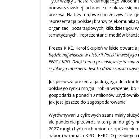
Tytuł wzięty z hasła reklamującego wiosenn
podwarszawskiej Jachrance nie okazał się 
prezesa. Na trzy majowe dni rzeczywiście zjec
reprezentacja polskiej branży telekomunikac
organizacji pozarządowych, kilkudziesięciu w
tematycznych, reprezentanci mediów branżo
Prezes KIKE, Karol Skupień w liście otwarcia 
będzie największa w historii Polski inwestycj
FERC i KPO. Dzięki temu przedsięwzięciu znacz
szybkiego internetu. Jest to duża szansa rozw
Już pierwsza prezentacja drugiego dnia konf
polskiego rynku mogła i robiła wrażenie, b
gospodarki a ponad 10 milionów użytkowników
jak jest jeszcze do zagospodarowania.
Wyrównywaniu cyfrowych szans miały służyć 
ale pandemia przewróciła ten plan do góry 
2027 mogła być uruchomiona z opóźnieniem. 
naboru w ramach KPO i FERC. O przebiegu i 