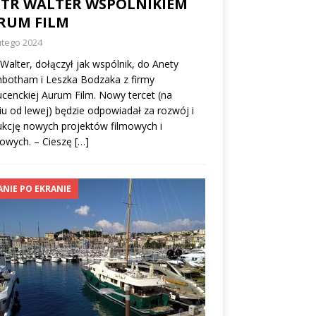
OTR WALTER WSPÓLNIKIEM
RUM FILM
utego 2024
 Walter, dołączył jak wspólnik, do Anety
nbotham i Leszka Bodzaka z firmy
cenckiej Aurum Film. Nowy tercet (na
iu od lewej) będzie odpowiadał za rozwój i
kcję nowych projektów filmowych i
lowych. – Cieszę
[…]
ANIE PO EKRANIE