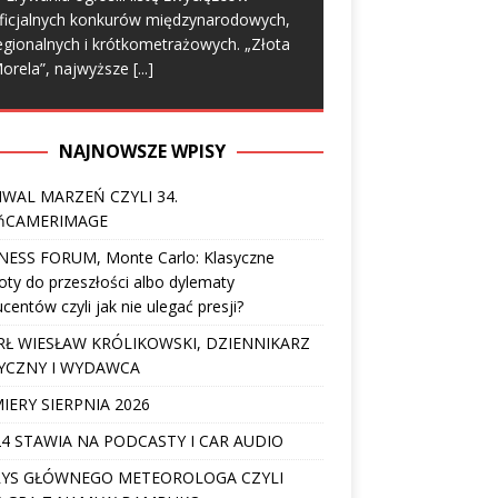
ficjalnych konkurów międzynarodowych,
egionalnych i krótkometrażowych. „Złota
orela”, najwyższe
[...]
NAJNOWSZE WPISY
IWAL MARZEŃ CZYLI 34.
ńCAMERIMAGE
NESS FORUM, Monte Carlo: Klasyczne
ty do przeszłości albo dylematy
centów czyli jak nie ulegać presji?
Ł WIESŁAW KRÓLIKOWSKI, DZIENNIKARZ
YCZNY I WYDAWCA
IERY SIERPNIA 2026
4 STAWIA NA PODCASTY I CAR AUDIO
YS GŁÓWNEGO METEOROLOGA CZYLI