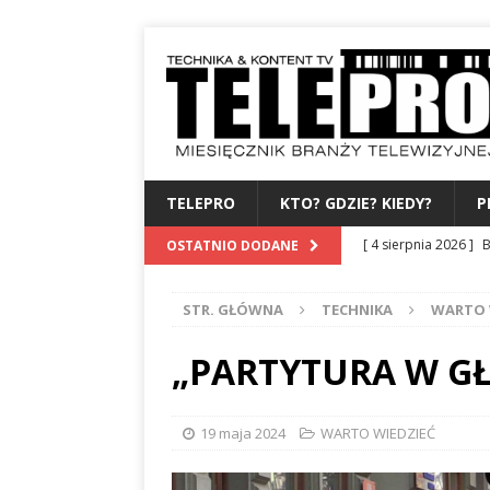
TELEPRO
KTO? GDZIE? KIEDY?
P
[ 4 sierpnia 2026 ]
B
OSTATNIO DODANE
albo dylematy produc
STR. GŁÓWNA
TECHNIKA
WARTO 
[ 3 sierpnia 2026 ]
Z
WYDAWCA
PERSO
„PARTYTURA W G
[ 31 lipca 2026 ]
PRE
[ 27 lipca 2026 ]
TV
19 maja 2024
WARTO WIEDZIEĆ
[ 6 sierpnia 2026 ]
F