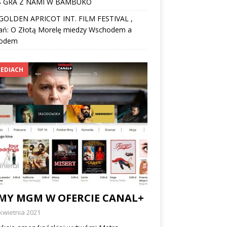
 GRA Z NAMI W BAMBUKO
I GOLDEN APRICOT INT. FILM FESTIVAL ,
ań: O Złotą Morelę miedzy Wschodem a
odem
EDIACH
LMY MGM W OFERCIE CANAL+
kwietnia 2021