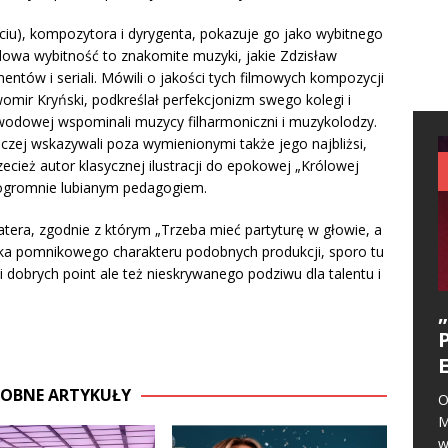
ciu), kompozytora i dyrygenta, pokazuje go jako wybitnego
owa wybitność to znakomite muzyki, jakie Zdzisław
tów i seriali. Mówili o jakości tych filmowych kompozycji
awomir Kryński, podkreślał perfekcjonizm swego kolegi i
awodowej wspominali muzycy filharmoniczni i muzykolodzy.
eczej wskazywali poza wymienionymi także jego najbliżsi,
zecież autor klasycznej ilustracji do epokowej „Królowej
ogromnie lubianym pedagogiem.
atera, zgodnie z którym „Trzeba mieć partyturę w głowie, a
ika pomnikowego charakteru podobnych produkcji, sporo tu
dobrych point ale też nieskrywanego podziwu dla talentu i
OBNE ARTYKUŁY
O
M
w