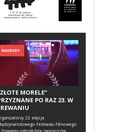
NAGRODY
„ZŁOTE MORELE”
PRZYZNANE PO RAZ 23. W
EREWANIU
rganizatorzy 23. edycja
iędzynarodowego Festiwalu Filmowego
 Erywaniu ogłosili listę zwycięzców