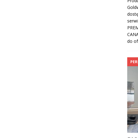
Prod
Goldw
dost
serw
PREM
CANAL
do of
PER