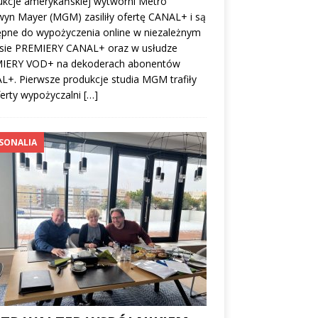
ukcje amerykańskiej wytwórni Metro
yn Mayer (MGM) zasiliły ofertę CANAL+ i są
ępne do wypożyczenia online w niezależnym
isie PREMIERY CANAL+ oraz w usłudze
IERY VOD+ na dekoderach abonentów
+. Pierwsze produkcje studia MGM trafiły
erty wypożyczalni
[…]
SONALIA