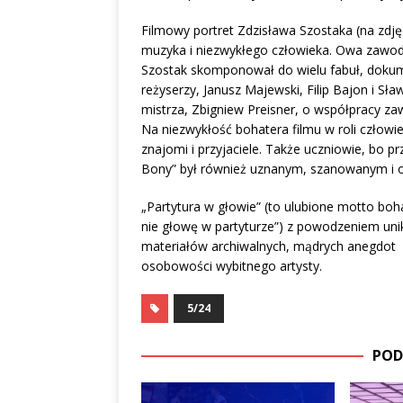
Filmowy portret Zdzisława Szostaka (na zdję
muzyka i niezwykłego człowieka. Owa zawod
Szostak skomponował do wielu fabuł, dokumen
reżyserzy, Janusz Majewski, Filip Bajon i Sł
mistrza, Zbigniew Preisner, o współpracy z
Na niezwykłość bohatera filmu w roli człowi
znajomi i przyjaciele. Także uczniowie, bo pr
Bony” był również uznanym, szanowanym i 
„Partytura w głowie” (to ulubione motto boh
nie głowę w partyturze”) z powodzeniem un
materiałów archiwalnych, mądrych anegdot i 
osobowości wybitnego artysty.
5/24
POD