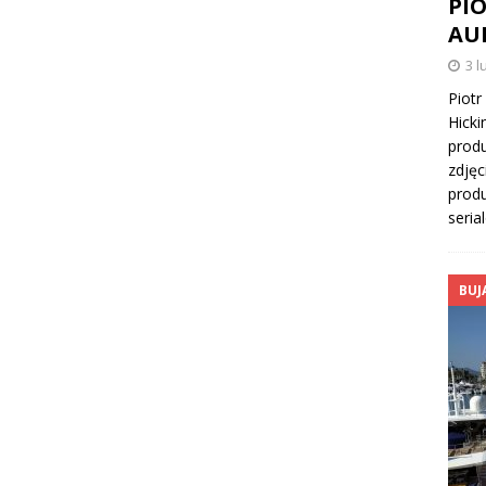
PI
AU
3 l
Piotr
Hicki
produ
zdjęc
produ
seria
BUJ