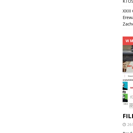
KTOŚ
XXII
Erew
Zach
W M
FI
26 