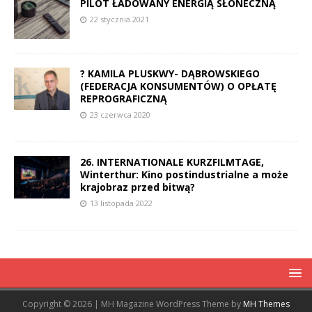
PILOT ŁADOWANY ENERGIĄ SŁONECZNĄ
22 stycznia 2021
? KAMILA PLUSKWY- DĄBROWSKIEGO
(FEDERACJA KONSUMENTÓW) O OPŁATĘ
REPROGRAFICZNĄ
23 czerwca 2020
26. INTERNATIONALE KURZFILMTAGE,
Winterthur: Kino postindustrialne a może
krajobraz przed bitwą?
13 listopada 2022
Copyright © 2026 | MH Magazine WordPress Theme by
MH Themes