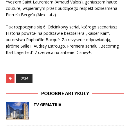
Yves’em Saint Laurentem (Arnaud Valois), geniuszem haute
couture, wspieranym przez budzącego respekt biznesmena
Pierre’a Bergé’a (Alex Lutz).
Tak rozpoczyna się 6. Odcinkowy serial, którego scenariusz
Historia powstał na podstawie bestsellera „Kaiser Karl”,
autorstwa Raphaëlle Bacqué. Za rezyserie odpowiadają,
Jérôme Salle i Audrey Estrougo. Premiera serialu „Becomng
Karl Lagerfeld” 7 czerwca na antenie Disney+.
3/24
PODOBNE ARTYKUŁY
TV GERIATRIA