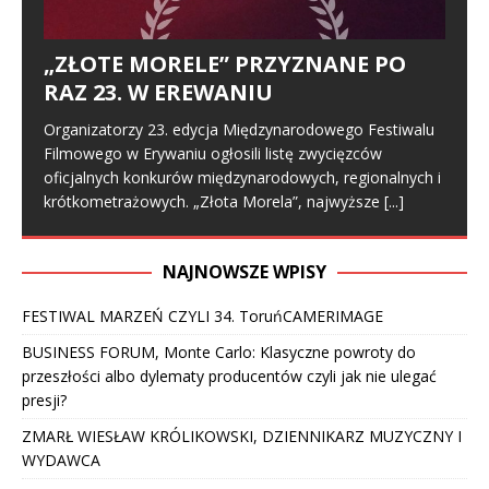
„ZŁOTE MORELE” PRZYZNANE PO
RAZ 23. W EREWANIU
Organizatorzy 23. edycja Międzynarodowego Festiwalu
Filmowego w Erywaniu ogłosili listę zwycięzców
oficjalnych konkurów międzynarodowych, regionalnych i
krótkometrażowych. „Złota Morela”, najwyższe
[...]
NAJNOWSZE WPISY
FESTIWAL MARZEŃ CZYLI 34. ToruńCAMERIMAGE
BUSINESS FORUM, Monte Carlo: Klasyczne powroty do
przeszłości albo dylematy producentów czyli jak nie ulegać
presji?
ZMARŁ WIESŁAW KRÓLIKOWSKI, DZIENNIKARZ MUZYCZNY I
WYDAWCA