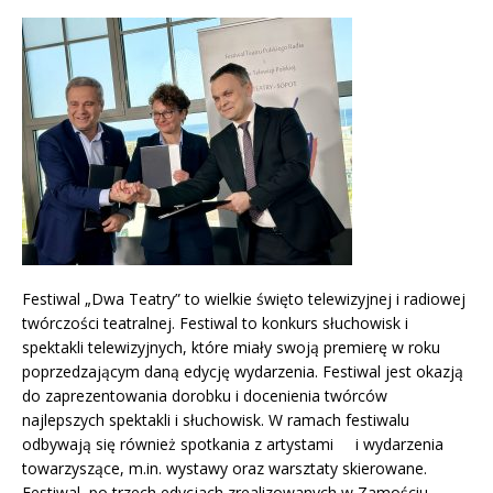
Festiwal „Dwa Teatry” to wielkie święto telewizyjnej i radiowej
twórczości teatralnej. Festiwal to konkurs słuchowisk i
spektakli telewizyjnych, które miały swoją premierę w roku
poprzedzającym daną edycję wydarzenia. Festiwal jest okazją
do zaprezentowania dorobku i docenienia twórców
najlepszych spektakli i słuchowisk. W ramach festiwalu
odbywają się również spotkania z artystami i wydarzenia
towarzyszące, m.in. wystawy oraz warsztaty skierowane.
Festiwal, po trzech edycjach zrealizowanych w Zamościu,