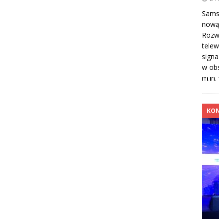
Samsu
nową 
Rozwi
telew
sign
w obs
m.in.
KON