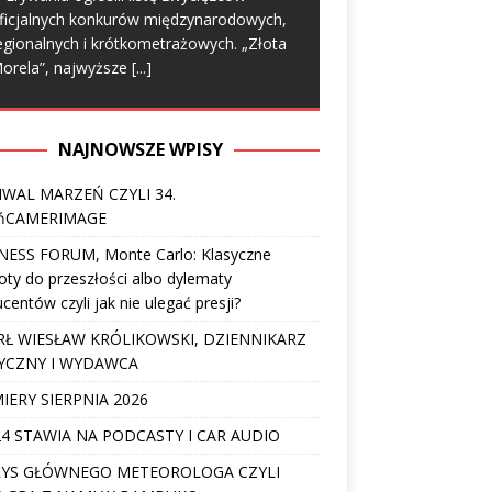
ficjalnych konkurów międzynarodowych,
egionalnych i krótkometrażowych. „Złota
orela”, najwyższe
[...]
NAJNOWSZE WPISY
IWAL MARZEŃ CZYLI 34.
ńCAMERIMAGE
NESS FORUM, Monte Carlo: Klasyczne
ty do przeszłości albo dylematy
centów czyli jak nie ulegać presji?
Ł WIESŁAW KRÓLIKOWSKI, DZIENNIKARZ
YCZNY I WYDAWCA
IERY SIERPNIA 2026
4 STAWIA NA PODCASTY I CAR AUDIO
YS GŁÓWNEGO METEOROLOGA CZYLI