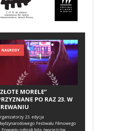
NAGRODY
„ZŁOTE MORELE”
PRZYZNANE PO RAZ 23. W
EREWANIU
rganizatorzy 23. edycja
iędzynarodowego Festiwalu Filmowego
 Erywaniu ogłosili listę zwycięzców