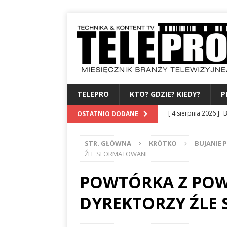
TELEPRO
KTO? GDZIE? KIEDY?
P
[ 4 sierpnia 2026 ]
B
OSTATNIO DODANE
albo dylematy produc
STR. GŁÓWNA
KRÓTKO
BUJANIE 
[ 3 sierpnia 2026 ]
Z
ŹLE SFORMATOWANI
WYDAWCA
PERSO
POWTÓRKA Z POW
[ 31 lipca 2026 ]
PRE
DYREKTORZY ŹLE
[ 27 lipca 2026 ]
TV
[ 6 sierpnia 2026 ]
F