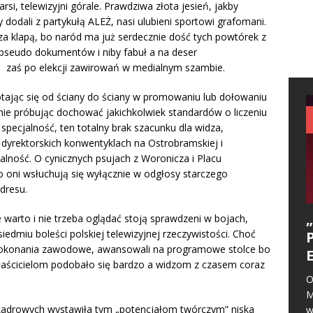
si, telewizyjni górale. Prawdziwa złota jesień, jakby
 dodali z partykułą ALEŻ, nasi ulubieni sportowi grafomani.
za klapą, bo naród ma już serdecznie dość tych powtórek z
 pseudo dokumentów i niby fabuł a na deser
, zaś po elekcji zawirowań w medialnym szambie.
miotając się od ściany do ściany w promowaniu lub dołowaniu
nie próbując dochować jakichkolwiek standardów o liczeniu
specjalność, ten totalny brak szacunku dla widza,
a dyrektorskich konwentyklach na Ostrobramskiej i
alność. O cynicznych psujach z Woronicza i Placu
ni wsłuchują się wyłącznie w odgłosy starczego
dresu.
e warto i nie trzeba oglądać stoją sprawdzeni w bojach,
 siedmiu boleści polskiej telewizyjnej rzeczywistości. Choć
 dokonania zawodowe, awansowali na programowe stolce bo
 właścicielom podobało się bardzo a widzom z czasem coraz
O
M
 kadrowych wystawiła tym „potencjałom twórczym” niska
w