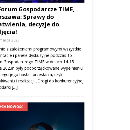
Forum Gospodarcze TIME,
szawa: Sprawy do
atwienia, decyzje do
jęcia!
 marca 2023
nie z założeniami programowymi wszystkie
ntacje i panele dyskusyjne podczas 15
m Gospodarczego TIME w dniach 14-15
a 2023r. były podporządkowane wypełnieniu
ego jego hasła i przesłania, czyli
kiwaniu i realizacji „Drogi do konkurencyjnej
odarki
[…]
AGA NOWOŚĆ!