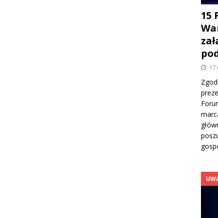
15 
War
zał
pod
17
Zgod
preze
Foru
marc
główn
poszu
gosp
UW