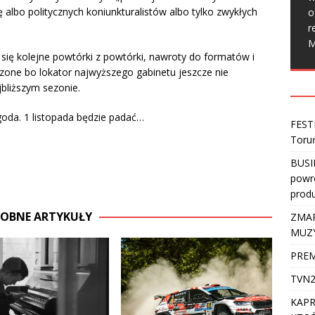
 albo politycznych koniunkturalistów albo tylko zwykłych
o
r
M
 się kolejne powtórki z powtórki, nawroty do formatów i
wdzone bo lokator najwyższego gabinetu jeszcze nie
bliższym sezonie.
goda. 1 listopada będzie padać…
FEST
Toru
BUSI
powro
produ
OBNE ARTYKUŁY
ZMAR
MUZ
PREM
TVN2
KAPR