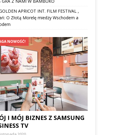
 GRA Z NAMI W BAMBUKO
I GOLDEN APRICOT INT. FILM FESTIVAL ,
ań: O Złotą Morelę miedzy Wschodem a
odem
AGA NOWOŚĆ!
J I MÓJ BIZNES Z SAMSUNG
INESS TV
listopada 2020