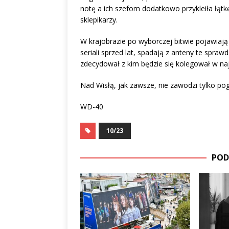
notę a ich szefom dodatkowo przykleiła łątkę
sklepikarzy.
W krajobrazie po wyborczej bitwie pojawiają
seriali sprzed lat, spadają z anteny te spra
zdecydował z kim będzie się kolegował w naj
Nad Wisłą, jak zawsze, nie zawodzi tylko po
WD-40
10/23
POD