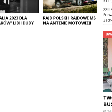
KTOŚ
XXII
Erew
ALIA 2023 DLA
RAJD POLSKI I RAJDOWE MŚ
Zach
AKÓW” LIDII DUDY
NA ANTENIE MOTOWIZJI
UW
TWÓ
BUS
24 