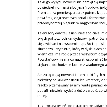
Takiego wysypu nowości nie pamiętają najstar
powiedzieli normalsi albo jesień cudów, jakby
Premiera za premierą, a zaraz potem, klapa 
powtórek, odgrzewanych seriali i formatów,
przedwyborczej biegunki w najgorszym stylu
Telewizory dały tej jesieni niezłego ciała, 
swych politycznych kandydatów i patronów, 
się z widzami nie wspominając. Bo to polska 
słuchacza i czytelnika, który w dyskusjach n
Wiertniczej ma robić przede wszystkim ogląd
Powstańców nie ma co nawet wspominać bo o
stękania, dochodzące lub nie z wiadomego a
Ale za tą plagą nowości i premier, których ni
niektórzy od kilkudziesięciu lat, kreatorzy od
rzadko przemawiały za nimi warte pamięci
potrafili niewiele wydać a dużo zarobić, co
mniej.
Tegoroczna jesień, po ostatnich roszadach