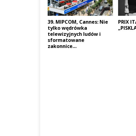
39. MIPCOM, Cannes: Nie
PRIX IT
tylko wędrówka
„PISKL
telewizyjnych ludów i
sformatowane
zakonnice…