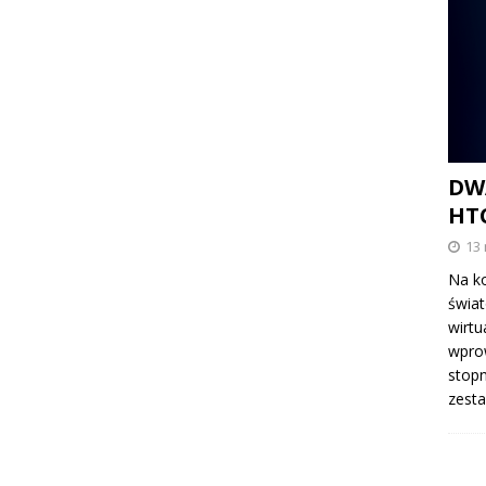
DW
HTC
13
Na ko
świat
wirtu
wprow
stop
zesta