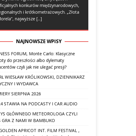
ficjalnych konkurów międzynarodowych,
egionalnych i krótkometrażowych. „Złota
orela”, najwyższe
[...]
NAJNOWSZE WPISY
NESS FORUM, Monte Carlo: Klasyczne
ty do przeszłości albo dylematy
centów czyli jak nie ulegać presji?
Ł WIESŁAW KRÓLIKOWSKI, DZIENNIKARZ
YCZNY I WYDAWCA
IERY SIERPNIA 2026
4 STAWIA NA PODCASTY I CAR AUDIO
YS GŁÓWNEGO METEOROLOGA CZYLI
 GRA Z NAMI W BAMBUKO
I GOLDEN APRICOT INT. FILM FESTIVAL ,