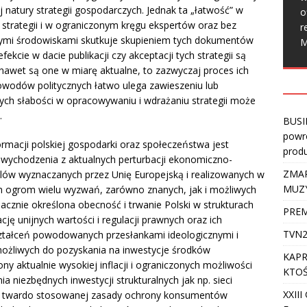
natury strategii gospodarczych. Jednak ta „łatwość” w
o
strategii i w ograniczonym kręgu ekspertów oraz bez
r
anymi środowiskami skutkuje skupieniem tych dokumentów
M
fekcie w dacie publikacji czy akceptacji tych strategii są
 nawet są one w miarę aktualne, to zazwyczaj proces ich
 powodów politycznych łatwo ulega zawieszeniu lub
ch słabości w opracowywaniu i wdrażaniu strategii może
.
BUSI
powro
formacji polskiej gospodarki oraz społeczeństwa jest
produ
wychodzenia z aktualnych perturbacji ekonomiczno-
ZMAR
 celów wyznaczanych przez Unię Europejską i realizowanych w
MUZ
ym ogrom wielu wyzwań, zarówno znanych, jak i możliwych
acznie określona obecność i trwanie Polski w strukturach
PREM
cję unijnych wartości i regulacji prawnych oraz ich
TVN2
ształceń powodowanych przesłankami ideologicznymi i
możliwych do pozyskania na inwestycje środków
KAPR
rony aktualnie wysokiej inflacji i ograniczonych możliwości
KTOŚ
 niezbędnych inwestycji strukturalnych jak np. sieci
XXII
etu twardo stosowanej zasady ochrony konsumentów