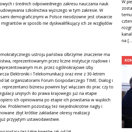
W pi
wowych i średnich odpowiedniego zakresu nauczania nauk
zosta
zbudowywania szkolnictwa wyższego w tym zakresie. W
temu
sami demograficznymi w Polsce nieodzowne jest otwarcie
czter
e migrantów w sposób nie dyskwalifikujący ich ze względów
rozg
kana
na
[…
emokratycznego ustroju państwa olbrzymie znaczenie ma
KON
stwa, reprezentowanym przez liczne instytucje rządowe i
reprezentowanym m.in. przez ogólnokrajowe izby
za Elektroniki i Telekomunikacji oraz inne z 30-letnim
d lat organizatorami Forum Gospodarczego TIME. Dialog i
. reprezentanci biznesu powinni być włączani do prac czy to
egulacji unijnych do prawa krajowego już na etapie
opiero ich opiniowania po etapie ich powstania w wąskich
rów. Problemem pozostają też niejednokrotnie nagły i
jmowane zbyt krótkie zakładane okresy realizacji
 już przyjętym ustawodawstwie.
ozostają też takie kwestie jak od lat