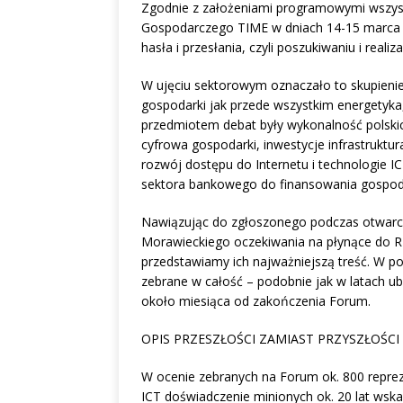
Zgodnie z założeniami programowymi wszyst
Gospodarczego TIME w dniach 14-15 marca 
hasła i przesłania, czyli poszukiwaniu i reali
W ujęciu sektorowym oznaczało to skupienie 
gospodarki jak przede wszystkim energetyka,
przedmiotem debat były wykonalność polskich
cyfrowa gospodarki, inwestycje infrastruktu
rozwój dostępu do Internetu i technologie I
sektora bankowego do finansowania gospoda
Nawiązując do zgłoszonego podczas otwarc
Morawieckiego oczekiwania na płynące do Rz
przedstawiamy ich najważniejszą treść. W po
zebrane w całość – podobnie jak w latach u
około miesiąca od zakończenia Forum.
OPIS PRZESZŁOŚCI ZAMIAST PRZYSZŁOŚCI
W ocenie zebranych na Forum ok. 800 repre
ICT doświadczenie minionych ok. 20 lat wsk