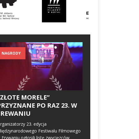
NAGRODY
„ZŁOTE MORELE”
PRZYZNANE PO RAZ 23. W
EREWANIU
rganizatorzy 23. edycja
iędzynarodowego Festiwalu Filmowego
 Erywaniu ogłosili listę zwycięzców