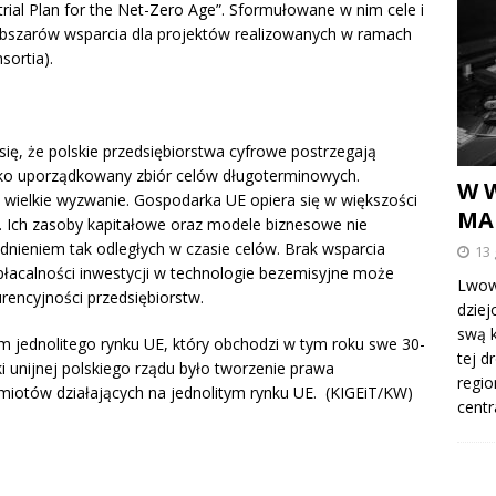
rial Plan for the Net-Zero Age”. Sformułowane w nim cele i
bszarów wsparcia dla projektów realizowanych w ramach
sortia).
ię, że polskie przedsiębiorstwa cyfrowe postrzegają
ako uporządkowany zbiór celów długoterminowych.
W 
 wielkie wyzwanie. Gospodarka UE opiera się w większości
MA
P. Ich zasoby kapitałowe oraz modele biznesowe nie
dnieniem tak odległych w czasie celów. Brak wsparcia
13 
łacalności inwestycji w technologie bezemisyjne może
Lwowi
rencyjności przedsiębiorstw.
dziej
swą k
m jednolitego rynku UE, który obchodzi w tym roku swe 30-
tej d
i unijnej polskiego rządu było tworzenie prawa
regio
iotów działających na jednolitym rynku UE. (KIGEiT/KW)
centr