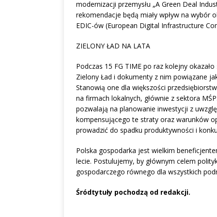
modernizacji przemysłu „A Green Deal Indust
rekomendacje będą miały wpływ na wybór o
EDIC-ów (European Digital Infrastructure Con
ZIELONY ŁAD NA LATA
Podczas 15 FG TIME po raz kolejny okazało s
Zielony Ład i dokumenty z nim powiązane j
Stanowią one dla większości przedsiębiorstw
na firmach lokalnych, głównie z sektora MŚ
pozwalają na planowanie inwestycji z uwzglę
kompensującego te straty oraz warunków op
prowadzić do spadku produktywności i konku
Polska gospodarka jest wielkim beneficjente
lecie. Postulujemy, by głównym celem polityk
gospodarczego równego dla wszystkich podm
Śródtytuły pochodzą od redakcji.