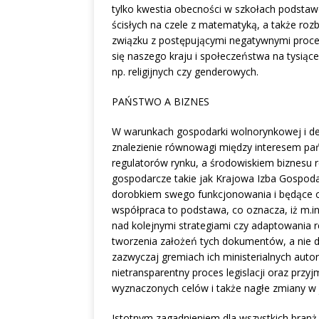
tylko kwestia obecności w szkołach podsta
ścisłych na czele z matematyką, a także ro
związku z postępującymi negatywnymi proce
się naszego kraju i społeczeństwa na tysiąc
np. religijnych czy genderowych.
PAŃSTWO A BIZNES
W warunkach gospodarki wolnorynkowej i d
znalezienie równowagi między interesem pań
regulatorów rynku, a środowiskiem biznesu 
gospodarcze takie jak Krajowa Izba Gospodarc
dorobkiem swego funkcjonowania i będące o
współpraca to podstawa, co oznacza, iż m.in
nad kolejnymi strategiami czy adaptowania r
tworzenia założeń tych dokumentów, a nie d
zazwyczaj gremiach ich ministerialnych auto
nietransparentny proces legislacji oraz przy
wyznaczonych celów i także nagłe zmiany w
Istotnym zagadnieniem dla wszystkich branż p