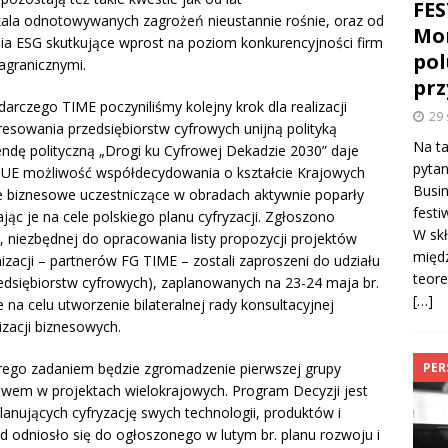
FE
skala odnotowywanych zagrożeń nieustannie rośnie, oraz od
Mon
ia ESG skutkujące wprost na poziom konkurencyjności firm
pol
zagranicznymi.
prz
czego TIME poczyniliśmy kolejny krok dla realizacji
29 
resowania przedsiębiorstw cyfrowych unijną polityką
Na t
dę polityczną „Drogi ku Cyfrowej Dekadzie 2030” daje
pytan
UE możliwość współdecydowania o kształcie Krajowych
Busin
je biznesowe uczestniczące w obradach aktywnie poparły
festi
ając je na cele polskiego planu cyfryzacji. Zgłoszono
W sk
, niezbędnej do opracowania listy propozycji projektów
międz
zacji – partnerów FG TIME – zostali zaproszeni do udziału
teore
zedsiębiorstw cyfrowych), zaplanowanych na 23-24 maja br.
[…]
a celu utworzenie bilateralnej rady konsultacyjnej
nizacji biznesowych.
PER
órego zadaniem będzie zgromadzenie pierwszej grupy
twem w projektach wielokrajowych. Program Decyzji jest
anujących cyfryzację swych technologii, produktów i
d odniosło się do ogłoszonego w lutym br. planu rozwoju i