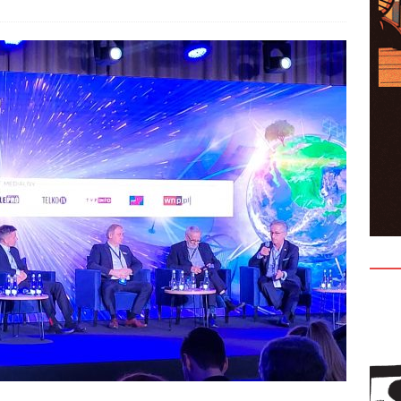
entów czyli jak nie ulegać presji?
KONFERENCJE