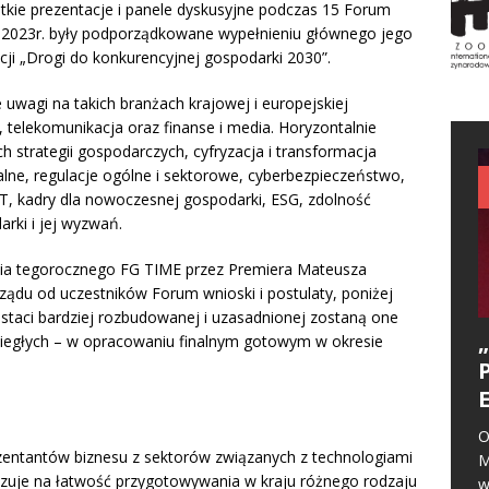
kie prezentacje i panele dyskusyjne podczas 15 Forum
2023r. były podporządkowane wypełnieniu głównego jego
zacji „Drogi do konkurencyjnej gospodarki 2030”.
uwagi na takich branżach krajowej i europejskiej
 telekomunikacja oraz finanse i media. Horyzontalnie
 strategii gospodarczych, cyfryzacja i transformacja
ralne, regulacje ogólne i sektorowe, cyberbezpieczeństwo,
CT, kadry dla nowoczesnej gospodarki, ESG, zdolność
rki i jej wyzwań.
ia tegorocznego FG TIME przez Premiera Mateusza
ądu od uczestników Forum wnioski i postulaty, poniżej
staci bardziej rozbudowanej i uzasadnionej zostaną one
biegłych – w opracowaniu finalnym gotowym w okresie
O
zentantów biznesu z sektorów związanych z technologiami
M
azuje na łatwość przygotowywania w kraju różnego rodzaju
w