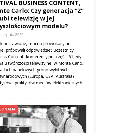
STIVAL BUSINESS CONTENT,
te Carlo: Czy generacja “Z”
ubi telewizję w jej
yszłościowym modelu?
sierpnia 2022
ak postawione, mocno prowokacyjne
ie, próbowali odpowiedzieć uczestnicy
ess Content- konferencyjnej części 61 edycji
walu twórczości telewizyjnej w Monte Carlo.
ładach panelowych grono wybitnych,
ynarodowych (Europa, USA, Australia)
tyków i praktyków mediów elektronicznych
SONALIA