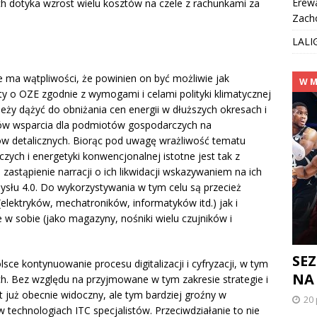
Erew
 dotyka wzrost wielu kosztów na czele z rachunkami za
Zach
LALI
 ma wątpliwości, że powinien on być możliwie jak
W M
ty o OZE zgodnie z wymogami i celami polityki klimatycznej
eży dążyć do obniżania cen energii w dłuższych okresach i
ntów wsparcia dla podmiotów gospodarczych na
w detalicznych. Biorąc pod uwagę wrażliwość tematu
zych i energetyki konwencjonalnej istotne jest tak z
astąpienie narracji o ich likwidacji wskazywaniem na ich
słu 4.0. Do wykorzystywania w tym celu są przecież
lektryków, mechatroników, informatyków itd.) jak i
 w sobie (jako magazyny, nośniki wielu czujników i
SEZ
e kontynuowanie procesu digitalizacji i cyfryzacji, w tym
NA
ch. Bez względu na przyjmowane w tym zakresie strategie i
 już obecnie widoczny, ale tym bardziej groźny w
20 
 technologiach ITC specjalistów. Przeciwdziałanie to nie