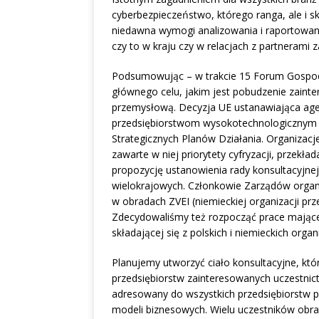
cyberbezpieczeństwo, którego ranga, ale i 
niedawna wymogi analizowania i raportowan
czy to w kraju czy w relacjach z partnerami 
Podsumowując – w trakcie 15 Forum Gospodar
głównego celu, jakim jest pobudzenie zainte
przemysłową. Decyzja UE ustanawiająca agen
przedsiębiorstwom wysokotechnologicznym 
Strategicznych Planów Działania. Organizac
zawarte w niej priorytety cyfryzacji, przekład
propozycję ustanowienia rady konsultacyjnej
wielokrajowych. Członkowie Zarządów organi
w obradach ZVEI (niemieckiej organizacji pr
Zdecydowaliśmy też rozpocząć prace mające n
składającej się z polskich i niemieckich orga
Planujemy utworzyć ciało konsultacyjne, kt
przedsiębiorstw zainteresowanych uczestnic
adresowany do wszystkich przedsiębiorstw pl
modeli biznesowych. Wielu uczestników obra