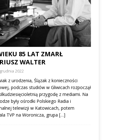
WIEKU 85 LAT ZMARŁ
RIUSZ WALTER
grudnia 2022
ak z urodzenia, Ślązak z konieczności
owej, podczas studiów w Gliwicach rozpoczął
ilkudziesięcioletnią przygodę z mediami. Na
rodze były ośrodki Polskiego Radia i
nalnej telewizji w Katowicach, potem
ala TVP na Woronicza, grupa
[…]