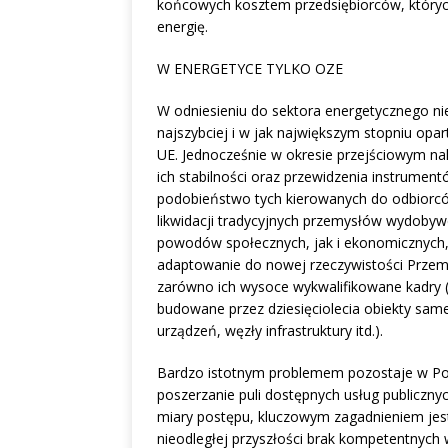
końcowych kosztem przedsiębiorców, których
energię.
W ENERGETYCE TYLKO OZE
W odniesieniu do sektora energetycznego nie
najszybciej i w jak największym stopniu opar
UE. Jednocześnie w okresie przejściowym nal
ich stabilności oraz przewidzenia instrume
podobieństwo tych kierowanych do odbiorcó
likwidacji tradycyjnych przemysłów wydobywc
powodów społecznych, jak i ekonomicznych, z
adaptowanie do nowej rzeczywistości Przemy
zarówno ich wysoce wykwalifikowane kadry (e
budowane przez dziesięciolecia obiekty same
urządzeń, węzły infrastruktury itd.).
Bardzo istotnym problemem pozostaje w Polsc
poszerzanie puli dostępnych usług publiczny
miary postępu, kluczowym zagadnieniem jest
nieodległej przyszłości brak kompetentnych w