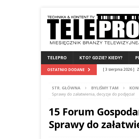
TELEPRO
KTO? GDZIE? KIEDY?
P
[ 3 sierpnia 2026 ]
Z
OSTATNIO DODANE
WYDAWCA
PERSO
STR. GŁÓWNA
BYLIŚMY TAM
KON
[ 31 lipca 2026 ]
PRE
Sprawy do załatwienia, decyzje do podjęcia!
[ 27 lipca 2026 ]
TV
15 Forum Gospoda
[ 24 lipca 2026 ]
KA
Sprawy do załatwie
BAMBUKO
PO 3 
[ 4 sierpnia 2026 ]
B