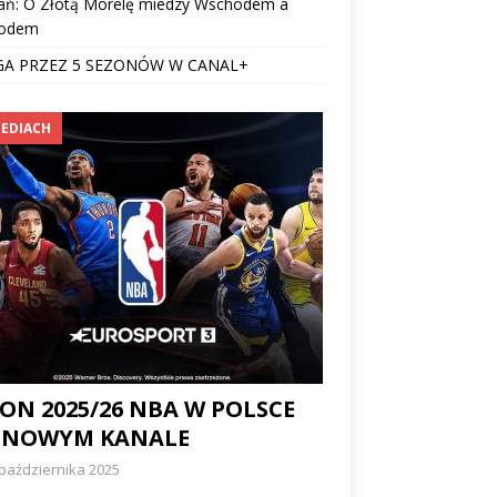
ań: O Złotą Morelę miedzy Wschodem a
odem
GA PRZEZ 5 SEZONÓW W CANAL+
EDIACH
ON 2025/26 NBA W POLSCE
 NOWYM KANALE
października 2025