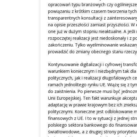
opracowań typu branżowych czy ogólniejszej 
powiązaniu z krótkim czasem tworzenia tych 
transparentnych konsultacji z zainteresow
na opisie przeszłości zamiast przyszłości. W e
one już w dużym stopniu nieaktualne. A jeśli
rozpoczętej realizacji jest niedoskonały i z
zakończeniu. Tylko wyeliminowanie wskazany
prowadzić do zmiany obecnego stanu rzeczy
Kontynuowanie digitalizacji i cyfrowej trans
warunkiem koniecznym i niezbędnym tak dla 
politycznych, jak i realizacji długofalowych
ramach jednolitego rynku UE. Wiążę się z t
do zaistnienia. Po pierwsze musi być jednozn
Unii Europejskiej. Ten fakt warunkuje akcepta
adaptację w prawie krajowym bez ich zniek
politycznymi. Konieczne jest odblokowanie 
finansowych z UE. I to w sytuacji z jednej st
polskiego sektora bankowego do finansowania
światłowodowe, a z drugiej strony prioryt