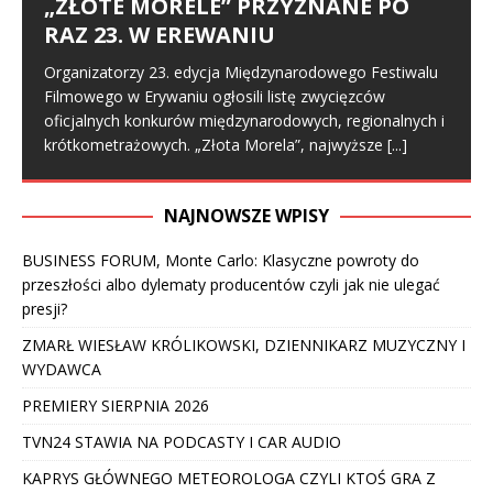
„ZŁOTE MORELE” PRZYZNANE PO
RAZ 23. W EREWANIU
Organizatorzy 23. edycja Międzynarodowego Festiwalu
Filmowego w Erywaniu ogłosili listę zwycięzców
oficjalnych konkurów międzynarodowych, regionalnych i
krótkometrażowych. „Złota Morela”, najwyższe
[...]
NAJNOWSZE WPISY
BUSINESS FORUM, Monte Carlo: Klasyczne powroty do
przeszłości albo dylematy producentów czyli jak nie ulegać
presji?
ZMARŁ WIESŁAW KRÓLIKOWSKI, DZIENNIKARZ MUZYCZNY I
WYDAWCA
PREMIERY SIERPNIA 2026
TVN24 STAWIA NA PODCASTY I CAR AUDIO
KAPRYS GŁÓWNEGO METEOROLOGA CZYLI KTOŚ GRA Z