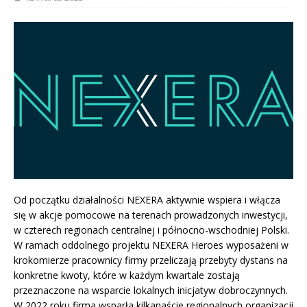
Od początku działalności NEXERA aktywnie wspiera i włącza
się w akcje pomocowe na terenach prowadzonych inwestycji,
w czterech regionach centralnej i północno-wschodniej Polski.
W ramach oddolnego projektu NEXERA Heroes wyposażeni w
krokomierze pracownicy firmy przeliczają przebyty dystans na
konkretne kwoty, które w każdym kwartale zostają
przeznaczone na wsparcie lokalnych inicjatyw dobroczynnych.
W 2022 roku firma wsparła kilkanaście regionalnych organizacji