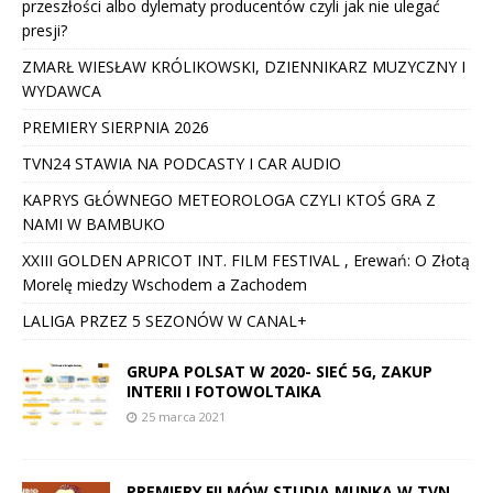
przeszłości albo dylematy producentów czyli jak nie ulegać
presji?
ZMARŁ WIESŁAW KRÓLIKOWSKI, DZIENNIKARZ MUZYCZNY I
WYDAWCA
PREMIERY SIERPNIA 2026
TVN24 STAWIA NA PODCASTY I CAR AUDIO
KAPRYS GŁÓWNEGO METEOROLOGA CZYLI KTOŚ GRA Z
NAMI W BAMBUKO
XXIII GOLDEN APRICOT INT. FILM FESTIVAL , Erewań: O Złotą
Morelę miedzy Wschodem a Zachodem
LALIGA PRZEZ 5 SEZONÓW W CANAL+
GRUPA POLSAT W 2020- SIEĆ 5G, ZAKUP
INTERII I FOTOWOLTAIKA
25 marca 2021
PREMIERY FILMÓW STUDIA MUNKA W TVN