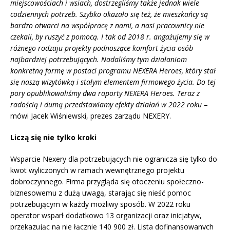
miejscowościach i wsiach, dostrzegliśmy także jednak wiele
codziennych potrzeb. Szybko okazało się też, że mieszkańcy są
bardzo otwarci na współpracę z nami, a nasi pracownicy nie
czekali, by ruszyć z pomocą. I tak od 2018 r. angażujemy się w
różnego rodzaju projekty podnoszące komfort życia osób
najbardziej potrzebujących. Nadaliśmy tym działaniom
konkretną formę w postaci programu NEXERA Heroes, który stał
się naszą wizytówką i stałym elementem firmowego życia. Do tej
pory opublikowaliśmy dwa raporty NEXERA Heroes. Teraz z
radością i dumą przedstawiamy efekty działań w 2022 roku
–
mówi Jacek Wiśniewski, prezes zarządu NEXERY.
Liczą się nie tylko kroki
Wsparcie Nexery dla potrzebujących nie ogranicza się tylko do
kwot wyliczonych w ramach wewnętrznego projektu
dobroczynnego. Firma przygląda się otoczeniu społeczno-
biznesowemu z dużą uwagą, starając się nieść pomoc
potrzebującym w każdy możliwy sposób. W 2022 roku
operator wsparł dodatkowo 13 organizacji oraz inicjatyw,
przekazując na nie łącznie 140 900 zł. Lista dofinansowanych