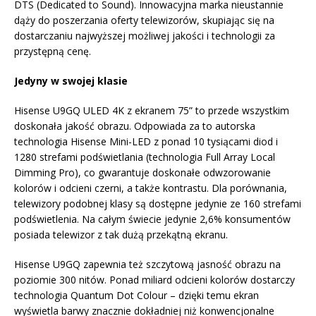
DTS (Dedicated to Sound). Innowacyjna marka nieustannie
dąży do poszerzania oferty telewizorów, skupiając się na
dostarczaniu najwyższej możliwej jakości i technologii za
przystępną cenę.
Jedyny w swojej klasie
Hisense U9GQ ULED 4K z ekranem 75” to przede wszystkim
doskonała jakość obrazu. Odpowiada za to autorska
technologia Hisense Mini-LED z ponad 10 tysiącami diod i
1280 strefami podświetlania (technologia Full Array Local
Dimming Pro), co gwarantuje doskonałe odwzorowanie
kolorów i odcieni czerni, a także kontrastu. Dla porównania,
telewizory podobnej klasy są dostępne jedynie ze 160 strefami
podświetlenia. Na całym świecie jedynie 2,6% konsumentów
posiada telewizor z tak dużą przekątną ekranu.
Hisense U9GQ zapewnia też szczytową jasność obrazu na
poziomie 300 nitów. Ponad miliard odcieni kolorów dostarczy
technologia Quantum Dot Colour – dzięki temu ekran
wyświetla barwy znacznie dokładniej niż konwencjonalne