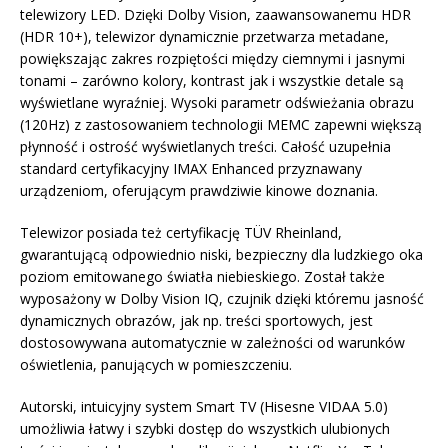
telewizory LED. Dzięki Dolby Vision, zaawansowanemu HDR
(HDR 10+), telewizor dynamicznie przetwarza metadane,
powiększając zakres rozpiętości między ciemnymi i jasnymi
tonami – zarówno kolory, kontrast jak i wszystkie detale są
wyświetlane wyraźniej. Wysoki parametr odświeżania obrazu
(120Hz) z zastosowaniem technologii MEMC zapewni większą
płynność i ostrość wyświetlanych treści. Całość uzupełnia
standard certyfikacyjny IMAX Enhanced przyznawany
urządzeniom, oferującym prawdziwie kinowe doznania.
Telewizor posiada też certyfikację TÜV Rheinland,
gwarantującą odpowiednio niski, bezpieczny dla ludzkiego oka
poziom emitowanego światła niebieskiego. Został także
wyposażony w Dolby Vision IQ, czujnik dzięki któremu jasność
dynamicznych obrazów, jak np. treści sportowych, jest
dostosowywana automatycznie w zależności od warunków
oświetlenia, panujących w pomieszczeniu.
Autorski, intuicyjny system Smart TV (Hisesne VIDAA 5.0)
umożliwia łatwy i szybki dostęp do wszystkich ulubionych