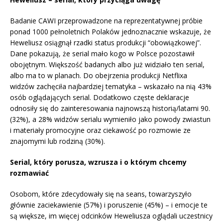
Badanie CAWI przeprowadzone na reprezentatywnej próbie
ponad 1000 pełnoletnich Polaków jednoznacznie wskazuje, że
Heweliusz osiągnął rzadki status produkcji “obowiązkowej”.
Dane pokazują, że serial mało kogo w Polsce pozostawił
obojętnym. Większość badanych albo już widziało ten serial,
albo ma to w planach. Do obejrzenia produkcji Netflixa
widzów zachęciła najbardziej tematyka – wskazało na nią 43%
osób oglądających serial. Dodatkowo częste deklaracje
odnosiły się do zainteresowania najnowszą historią/latami 90.
(32%), a 28% widzów serialu wymieniło jako powody zwiastun
i materiały promocyjne oraz ciekawość po rozmowie ze
znajomymi lub rodziną (30%).
Serial, który porusza, wzrusza i o którym chcemy
rozmawiać
Osobom, które zdecydowały się na seans, towarzyszyło
głównie zaciekawienie (57%) i poruszenie (45%) – i emocje te
są większe, im więcej odcinków Heweliusza oglądali uczestnicy