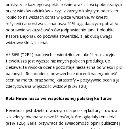
praktycznie każdego aspektu rośnie wraz z ilością obejrzanych
przez widzów odcinków – czyli z każdym kolejnym odcinkiem
robiło to na widzach coraz większe wrażenie. W kwestii
reżyserii i autorstwa scenariusza 61% oglądających potrafiło
poprawnie wskazać twórców (odpowiednio Jana Holoubka i
Kaspra Bajona), co pozwala stwierdzić, z jak dużą uwagą
widzowie śledzili serial.
Aż 86% (T2B1) badanych stwierdziło, że jakość realizacyjna
Heweliusza jest wyższa niż innych polskich produkcji. Co
ciekawe, ta wysoka ocena pozostaje niezależna od wieku i płci
badanych. Respondenci powszechnie docenili wiarygodność
scen na morzu oraz samej katastrofy – pozytywnie ocenia ją
zdecydowana większość widzów (82% T2B).
Rola Heweliusza we współczesnej polskiej kulturze
Heweliusz jest dziełem ważnym dla polskiej kultury – uważa
tak zdecydowana większość osób, które oglądały ten serial
(81% T2B). Serial przywraca do świadomości opinii publicznej