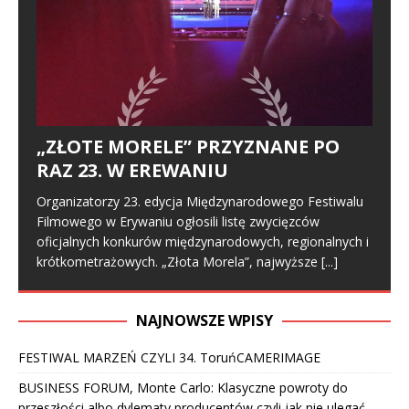
„ZŁOTE MORELE” PRZYZNANE PO
RAZ 23. W EREWANIU
Organizatorzy 23. edycja Międzynarodowego Festiwalu
Filmowego w Erywaniu ogłosili listę zwycięzców
oficjalnych konkurów międzynarodowych, regionalnych i
krótkometrażowych. „Złota Morela”, najwyższe
[...]
NAJNOWSZE WPISY
FESTIWAL MARZEŃ CZYLI 34. ToruńCAMERIMAGE
BUSINESS FORUM, Monte Carlo: Klasyczne powroty do
przeszłości albo dylematy producentów czyli jak nie ulegać