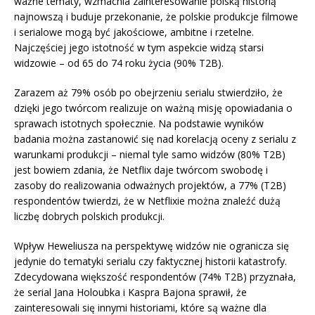
ważne tematy, wzmacnia zainteresowanie polską historią
najnowszą i buduje przekonanie, że polskie produkcje filmowe
i serialowe mogą być jakościowe, ambitne i rzetelne.
Najczęściej jego istotność w tym aspekcie widzą starsi
widzowie – od 65 do 74 roku życia (90% T2B).
Zarazem aż 79% osób po obejrzeniu serialu stwierdziło, że
dzięki jego twórcom realizuje on ważną misję opowiadania o
sprawach istotnych społecznie. Na podstawie wyników
badania można zastanowić się nad korelacją oceny z serialu z
warunkami produkcji – niemal tyle samo widzów (80% T2B)
jest bowiem zdania, że Netflix daje twórcom swobodę i
zasoby do realizowania odważnych projektów, a 77% (T2B)
respondentów twierdzi, że w Netflixie można znaleźć dużą
liczbę dobrych polskich produkcji.
Wpływ Heweliusza na perspektywę widzów nie ogranicza się
jedynie do tematyki serialu czy faktycznej historii katastrofy.
Zdecydowana większość respondentów (74% T2B) przyznała,
że serial Jana Holoubka i Kaspra Bajona sprawił, że
zainteresowali się innymi historiami, które są ważne dla