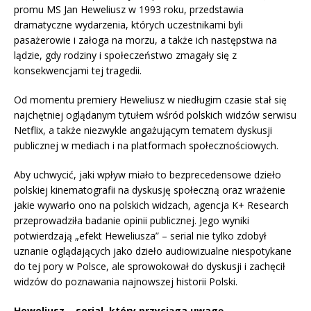
promu MS Jan Heweliusz w 1993 roku, przedstawia
dramatyczne wydarzenia, których uczestnikami byli
pasażerowie i załoga na morzu, a także ich następstwa na
lądzie, gdy rodziny i społeczeństwo zmagały się z
konsekwencjami tej tragedii.
Od momentu premiery Heweliusz w niedługim czasie stał się
najchętniej oglądanym tytułem wśród polskich widzów serwisu
Netflix, a także niezwykle angażującym tematem dyskusji
publicznej w mediach i na platformach społecznościowych.
Aby uchwycić, jaki wpływ miało to bezprecedensowe dzieło
polskiej kinematografii na dyskusję społeczną oraz wrażenie
jakie wywarło ono na polskich widzach, agencja K+ Research
przeprowadziła badanie opinii publicznej. Jego wyniki
potwierdzają „efekt Heweliusza” – serial nie tylko zdobył
uznanie oglądających jako dzieło audiowizualne niespotykane
do tej pory w Polsce, ale sprowokował do dyskusji i zachęcił
widzów do poznawania najnowszej historii Polski.
Heweliusz – serial, który przyciąga uwagę