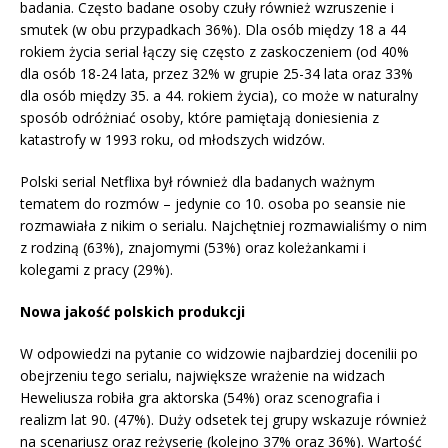
badania. Często badane osoby czuły również wzruszenie i
smutek (w obu przypadkach 36%). Dla osób między 18 a 44
rokiem życia serial łączy się często z zaskoczeniem (od 40%
dla osób 18-24 lata, przez 32% w grupie 25-34 lata oraz 33%
dla osób między 35. a 44. rokiem życia), co może w naturalny
sposób odróżniać osoby, które pamiętają doniesienia z
katastrofy w 1993 roku, od młodszych widzów.
Polski serial Netflixa był również dla badanych ważnym
tematem do rozmów – jedynie co 10. osoba po seansie nie
rozmawiała z nikim o serialu. Najchętniej rozmawialiśmy o nim
z rodziną (63%), znajomymi (53%) oraz koleżankami i
kolegami z pracy (29%).
Nowa jakość polskich produkcji
W odpowiedzi na pytanie co widzowie najbardziej docenilii po
obejrzeniu tego serialu, największe wrażenie na widzach
Heweliusza robiła gra aktorska (54%) oraz scenografia i
realizm lat 90. (47%). Duży odsetek tej grupy wskazuje również
na scenariusz oraz reżyserię (kolejno 37% oraz 36%). Wartość