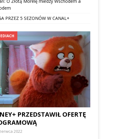
ań: O Złotą Morelę miedzy Wschodem a
odem
GA PRZEZ 5 SEZONÓW W CANAL+
EDIACH
SNEY+ PRZEDSTAWIŁ OFERTĘ
OGRAMOWĄ
czerwca 2022