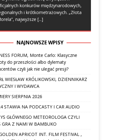
ficjalnych konkurów międzynarodowych,
egionalnych i krótkometrażowych. „Złota
orela”, najwyższe
[...]
NAJNOWSZE WPISY
NESS FORUM, Monte Carlo: Klasyczne
ty do przeszłości albo dylematy
centów czyli jak nie ulegać presji?
Ł WIESŁAW KRÓLIKOWSKI, DZIENNIKARZ
YCZNY I WYDAWCA
IERY SIERPNIA 2026
4 STAWIA NA PODCASTY I CAR AUDIO
YS GŁÓWNEGO METEOROLOGA CZYLI
 GRA Z NAMI W BAMBUKO
I GOLDEN APRICOT INT. FILM FESTIVAL ,