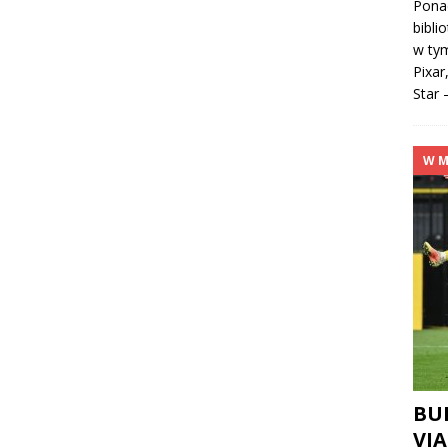
Ponad
bibli
w tym
Pixar
Star 
W M
BU
VIA