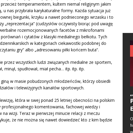
ę przecież temperamentem, kultem niemal religijnym jakim
ą, u nas przybrała karykaturalne formy. Każda sytuacja już
ownej biegunki, krzyku a nawet podnieconego wrzasku i to
 czy „reprezentacja” (cudzysłów oczywisty biorąc pod uwagę
y werbalne rozemocjonowanych facetów z mikrofonami
porównań i cytatów z klasyki medialnego bełkotu. Tych
 dziennikarskich w kategoriach ciekawostki podobnej do
zytaniu gry” albo „adresowaniu piłki końcem buta”.
e przez wszystkich ludzi związanych medialne ze sportem,
ał, minął, spudłował, miał pecha… itp. itp. itp.
ki, giną w masie pobudzonych młodzieńców, którzy obsiedli
działów i telewizyjnych kanałów sportowych.
wizję, która w swej ponad 25 letniej obecności na polskim
dy profesjonalnego komentowania, fachowej wiedzy i
a wizji. Teraz w pierwszej minucie relacji z meczu
O
rzykuje, że nie można się nawet dowiedzieć kto z kim będzie
M
w