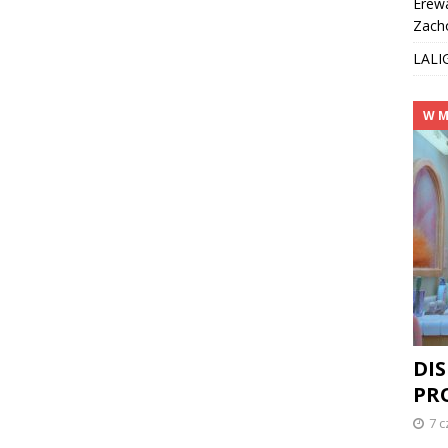
Erew
Zach
LALI
W M
DI
PR
7 