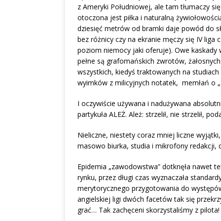
z Ameryki Południowej, ale tam tłumaczy si
otoczona jest piłka i naturalną żywiołowości
dziesięć metrów od bramki daje powód do sł
bez różnicy czy na ekranie męczy się IV liga
poziom niemocy jaki oferuje). Owe kaskad
pełne są grafomańskich zwrotów, żałosnych 
wszystkich, kiedyś traktowanych na studiach
wyimków z milicyjnych notatek, memłań o „c
I oczywiście używana i nadużywana absolutni
partykuła ALEŻ. Ależ: strzelił, nie strzelił, pod
Nieliczne, niestety coraz mniej liczne wyjąt
masowo biurka, studia i mikrofony redakcji, 
Epidemia „zawodowstwa” dotknęła nawet tele
rynku, przez długi czas wyznaczała standar
merytorycznego przygotowania do występów n
angielskiej ligi dwóch facetów tak się przek
grać… Tak zachęceni skorzystaliśmy z pilota!