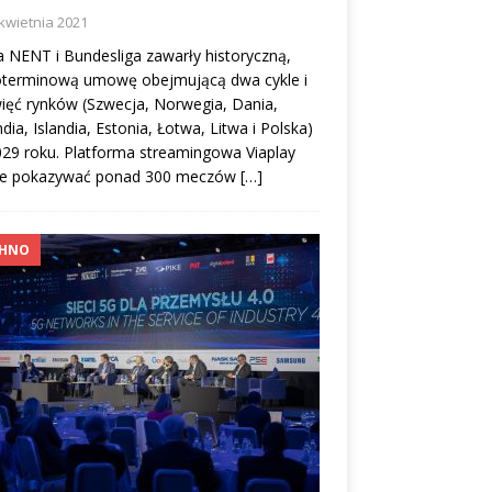
kwietnia 2021
 NENT i Bundesliga zawarły historyczną,
oterminową umowę obejmującą dwa cykle i
ięć rynków (Szwecja, Norwegia, Dania,
ndia, Islandia, Estonia, Łotwa, Litwa i Polska)
29 roku. Platforma streamingowa Viaplay
ie pokazywać ponad 300 meczów
[…]
CHNO