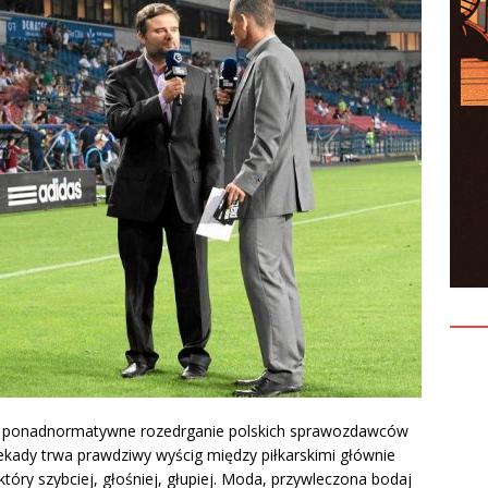
entów czyli jak nie ulegać presji?
KONFERENCJE
bo ponadnormatywne rozedrganie polskich sprawozdawców
ekady trwa prawdziwy wyścig między piłkarskimi głównie
óry szybciej, głośniej, głupiej. Moda, przywleczona bodaj