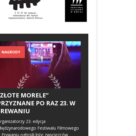
NAGRODY
„ZŁOTE MORELE”
PRZYZNANE PO RAZ 23. W
EREWANIU
rganizatorzy 23. edycja
iędzynarodowego Festiwalu Filmowego
 Erywaniu ogłosili listę zwycięzców