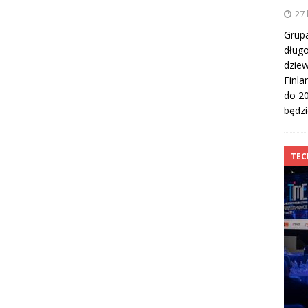
27 
Grupa
dług
dziew
Finla
do 20
będz
TE