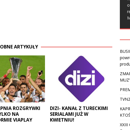
o
r
M
OBNE ARTYKUŁY
BUSI
powro
produ
ZMAR
MUZ
PREM
TVN2
RPNIA ROZGRYWKI
DIZI- KANAŁ Z TURECKIMI
KAPR
YLKO NA
SERIALAMI JUŻ W
KTOŚ
RMIE VIAPLAY
KWIETNIU!
XXII