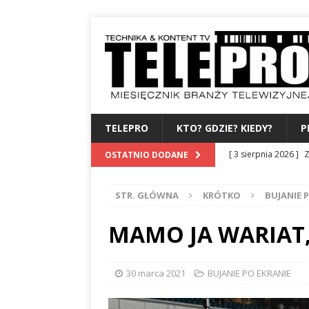
TELEPRO
KTO? GDZIE? KIEDY?
P
[ 3 sierpnia 2026 ]
Z
OSTATNIO DODANE
WYDAWCA
PERSO
STR. GŁÓWNA
KRÓTKO
BUJANIE 
[ 31 lipca 2026 ]
PRE
[ 27 lipca 2026 ]
TV
MAMO JA WARIAT,
[ 24 lipca 2026 ]
KA
BAMBUKO
PO 3 
30 marca 2021
BUJANIE PO EKRANIE
[ 4 sierpnia 2026 ]
B