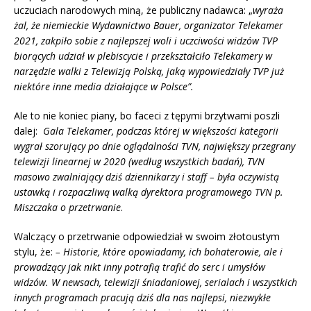
uczuciach narodowych miną, że publiczny nadawca: „
wyraża
żal, że niemieckie Wydawnictwo Bauer, organizator Telekamer
2021, zakpiło sobie z najlepszej woli i uczciwości widzów TVP
biorących udział w plebiscycie i przekształciło Telekamery w
narzędzie walki z Telewizją Polską, jaką wypowiedziały TVP już
niektóre inne media działające w Polsce”.
Ale to nie koniec piany, bo faceci z tępymi brzytwami poszli
dalej:
Gala Telekamer, podczas której w większości kategorii
wygrał szorujący po dnie oglądalności TVN, największy przegrany
telewizji linearnej w 2020 (według wszystkich badań), TVN
masowo zwalniający dziś dziennikarzy i staff – była oczywistą
ustawką i rozpaczliwą walką dyrektora programowego TVN p.
Miszczaka o przetrwanie
.
Walczący o przetrwanie odpowiedział w swoim złotoustym
stylu, że:
– Historie, które opowiadamy, ich bohaterowie, ale i
prowadzący jak nikt inny potrafią trafić do serc i umysłów
widzów. W newsach, telewizji śniadaniowej, serialach i wszystkich
innych programach pracują dziś dla nas najlepsi, niezwykłe