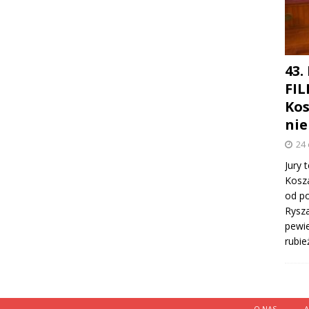
43.
FIL
Kos
nie
24
Jury
Kosza
od po
Rysza
pewie
rubie
O NAS