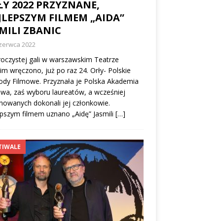
ŁY 2022 PRZYZNANE,
JLEPSZYM FILMEM „AIDA”
MILI ZBANIC
czerwca 2022
oczystej gali w warszawskim Teatrze
im wręczono, już po raz 24. Orły- Polskie
dy Filmowe. Przyznała je Polska Akademia
wa, zaś wyboru laureatów, a wcześniej
owanych dokonali jej członkowie.
pszym filmem uznano „Aidę” Jasmili
[…]
TIWALE