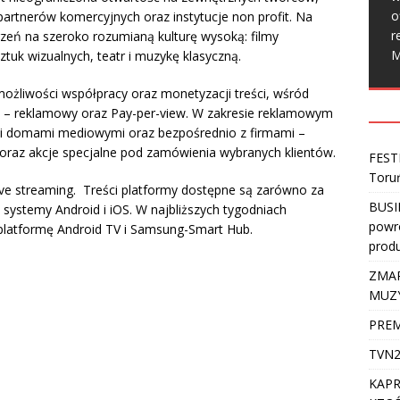
o
artnerów komercyjnych oraz instytucje non profit. Na
r
rzeń na szeroko rozumianą kulturę wysoką: filmy
M
ztuk wizualnych, teatr i muzykę klasyczną.
żliwości współpracy oraz monetyzacji treści, wśród
– reklamowy oraz Pay-per-view. W zakresie reklamowym
i domami mediowymi oraz bezpośrednio z firmami –
oraz akcje specjalne pod zamówienia wybranych klientów.
FEST
Toru
ve streaming. Treści platformy dostępne są zarówno za
BUSI
 systemy Android i iOS. W najbliższych tygodniach
powro
a platformę Android TV i Samsung-Smart Hub.
produ
ZMAR
MUZ
PREM
TVN2
KAPR