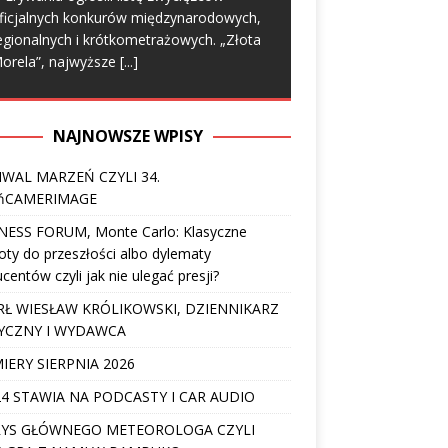
ficjalnych konkurów międzynarodowych,
egionalnych i krótkometrażowych. „Złota
orela”, najwyższe
[...]
NAJNOWSZE WPISY
IWAL MARZEŃ CZYLI 34.
ńCAMERIMAGE
NESS FORUM, Monte Carlo: Klasyczne
ty do przeszłości albo dylematy
centów czyli jak nie ulegać presji?
Ł WIESŁAW KRÓLIKOWSKI, DZIENNIKARZ
YCZNY I WYDAWCA
IERY SIERPNIA 2026
4 STAWIA NA PODCASTY I CAR AUDIO
YS GŁÓWNEGO METEOROLOGA CZYLI