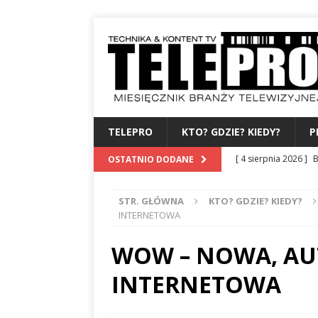
TELEPRO
KTO? GDZIE? KIEDY?
P
[ 4 sierpnia 2026 ]
B
OSTATNIO DODANE
albo dylematy produc
STR. GŁÓWNA
KTO? GDZIE? KIEDY?
[ 3 sierpnia 2026 ]
Z
INTERNETOWA
WYDAWCA
PERSO
WOW – NOWA, AU
[ 31 lipca 2026 ]
PRE
INTERNETOWA
[ 27 lipca 2026 ]
TV
[ 6 sierpnia 2026 ]
F