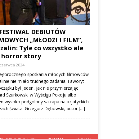
 FESTIWAL DEBIUTÓW
MOWYCH „MŁODZI I FILM”,
zalin: Tyle co wszystko ale
 horror story
 czerwca 2024
 tegorocznego spotkania młodych filmowców
linie nie miało trudnego zadania. Faworyt
czątku był jeden, jak nie przymierzając
rd Szurkowski w Wyścigu Pokoju albo
n wysoko podgolony satrapa na azjatyckich
żach świata. Grzegorz Dębowski, autor
[…]
ARCHIWUM NUMERÓW
REKLAMA
KONTAKT