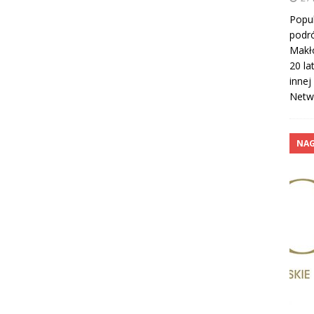
Popul
podró
Makło
20 la
innej
Netw
NA