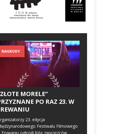
NAGRODY
„ZŁOTE MORELE”
PRZYZNANE PO RAZ 23. W
EREWANIU
rganizatorzy 23. edycja
iędzynarodowego Festiwalu Filmowego
 Erywaniu ogłosili listę zwycięzców