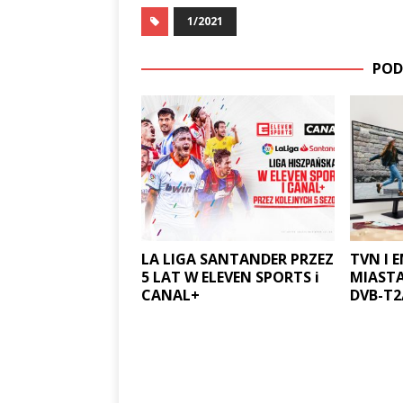
1/2021
POD
LA LIGA SANTANDER PRZEZ
TVN I 
5 LAT W ELEVEN SPORTS i
MIAST
CANAL+
DVB-T2