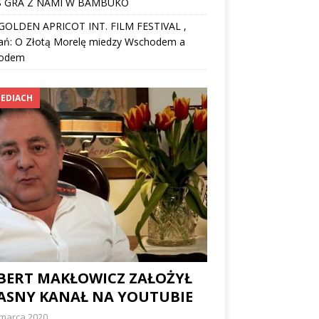
 GRA Z NAMI W BAMBUKO
I GOLDEN APRICOT INT. FILM FESTIVAL ,
ań: O Złotą Morelę miedzy Wschodem a
odem
EDIACH
BERT MAKŁOWICZ ZAŁOŻYŁ
ASNY KANAŁ NA YOUTUBIE
 marca 2020