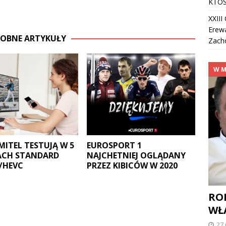
KTOŚ
XXII
Erew
OBNE ARTYKUŁY
Zach
W M
EMITEL TESTUJĄ W 5
EUROSPORT 1
ACH STANDARD
NAJCHETNIEJ OGLĄDANY
/HEVC
PRZEZ KIBICÓW W 2020
RO
WŁ
27