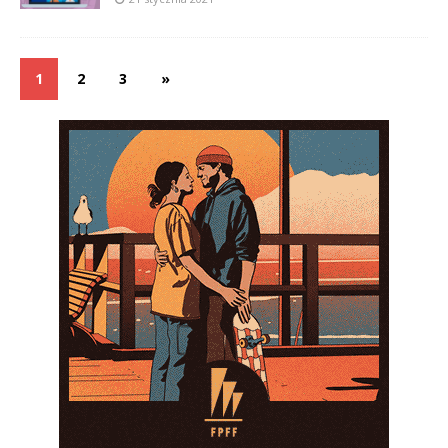
1
2
3
»