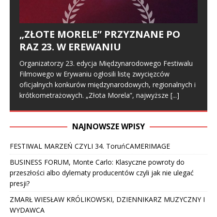
„ZŁOTE MORELE” PRZYZNANE PO
RAZ 23. W EREWANIU
Organizatorzy 23. edycja Międzynarodowego Festiwalu
Filmowego w Erywaniu ogłosili listę zwycięzców
oficjalnych konkurów międzynarodowych, regionalnych i
krótkometrażowych. „Złota Morela”, najwyższe
[...]
NAJNOWSZE WPISY
FESTIWAL MARZEŃ CZYLI 34. ToruńCAMERIMAGE
BUSINESS FORUM, Monte Carlo: Klasyczne powroty do
przeszłości albo dylematy producentów czyli jak nie ulegać
presji?
ZMARŁ WIESŁAW KRÓLIKOWSKI, DZIENNIKARZ MUZYCZNY I
WYDAWCA