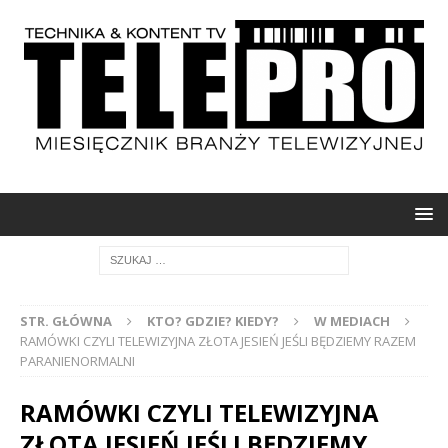
STR. GŁÓWNA
KTO? GDZIE? KIEDY?
W MEDIACH
RAMÓWKI CZYLI TELEWIZYJNA ZŁOTA JESIEŃ JEŚLI BĘDZIEMY RAZEM
PARANIENORMALNI
RAMÓWKI CZYLI TELEWIZYJNA
ZŁOTA JESIEŃ JEŚLI BĘDZIEMY