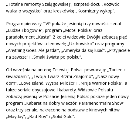
„Totalne remonty Szelągowskiej”, scripted-docu „Rozwód:
walka o wszystko” oraz kreskówkę „Kosmiczny wykop”.
Program pierwszy TVP pokaże jesienią trzy nowości: serial
„Ludzie i bogowie”, program „Motel Polska” oraz
paradokument „Kasta”. Z kolei widzowie Dwójki zobaczą pięć
nowych projektów: telenowelę „Uzdrowisko” oraz programy
„Anything Goes. Ale Jazda!”, „Ameryka da się lubić”, „Przyjaciele
na zawsze” i „Smaki świata po polsku”.
Od września na antenę Telewizji Polsat powracają: „Taniec z
Gwiazdami”, „Twoja Twarz Brzmi Znajomo”, „Nasz nowy
dom”, „Love Island. Wyspa Miłości” i „Ninja Warrior Polska”, a
także seriale obyczajowe i kabarety. Widzowie Polsatu
zobacząjesienią w Polsacie Jesienią Polsat pokaże jeden nowy
program „Kabaret na dobry wieczór. Paranienormalni Show”
oraz trzy seriale, nakręcone na podstawie kinowych hitów:
„Mayday”, „Bad Boy” i „Solid Gold”.