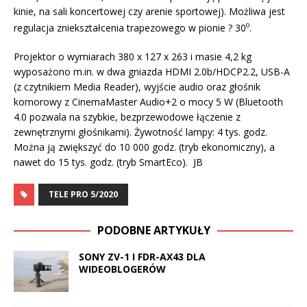
kinie, na sali koncertowej czy arenie sportowej). Możliwa jest
o
regulacja zniekształcenia trapezowego w pionie ? 30
.
Projektor o wymiarach 380 x 127 x 263 i masie 4,2 kg
wyposażono m.in. w dwa gniazda HDMI 2.0b/HDCP2.2, USB-A
(z czytnikiem Media Reader), wyjście audio oraz głośnik
komorowy z CinemaMaster Audio+2 o mocy 5 W (Bluetooth
4.0 pozwala na szybkie, bezprzewodowe łączenie z
zewnętrznymi głośnikami). Żywotność lampy: 4 tys. godz.
Można ją zwiększyć do 10 000 godz. (tryb ekonomiczny), a
nawet do 15 tys. godz. (tryb SmartEco). JB
TELE PRO 5/2020
PODOBNE ARTYKUŁY
SONY ZV-1 I FDR-AX43 DLA
WIDEOBLOGERÓW