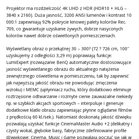
Projektor ma rozdzielczość 4K UHD z HDR (HDR10 + HLG –
3840 x 2160). Duża jasność, 3200 ANSI lumenów i kontrast 10
000:1 zapewniają 92% pokrycie kinowej palety kolorów Rec.
709, co gwarantuje uzyskanie żywych, dobrze nasyconych
kolorów nawet dobrze oświetlonych pomieszczeniach.
Wyświetlany obraz o przekątnej 30 – 300? (72 ? 726 cm, 100″
uzyskujemy z odległości 3,29 m) poprawiają funkcje:
LumiExpert (rozwiązanie BenQ automatycznie dostosowujące
jasność wyświetlanego obrazu do aktualnego natężenia
zewnętrznego oświetlenia w pomieszczeniu, tak by zapewnić
jak najwyższą jakość obrazu nie powodując zmęczenia
wzroku) i MEMC (upłynniacz ruchu, który dodatkowo eliminuje
roztrzęsione odtwarzanie i rozmyte cienie zauważalne niekiedy
np. w szybkich akcjach sportowych – interpoluje i generuje
dodatkowe klatki obrazu zapewniając płynne oglądanie filmów
z prędkością 60 kl./sek.). Natomiast doskonałą jakość dźwięku
pozwalają uzyskać funkcje CinemaMaster Audio +2 (delikatny i
czysty wokal, głębokie basy, fabrycznie zdefiniowane profile
dźwiękowe: Cinema, Music i Game pozwalają poczuć się jak w